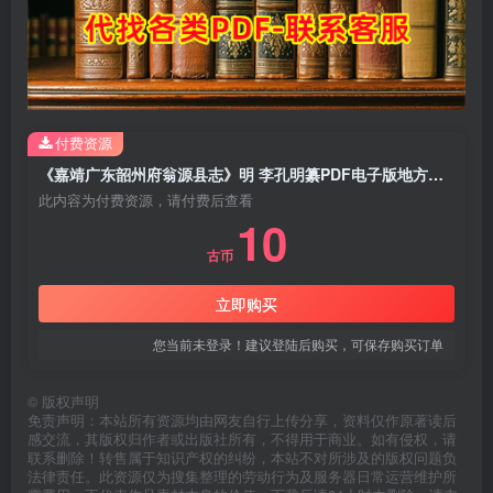
付费资源
《嘉靖广东韶州府翁源县志》明 李孔明纂PDF电子版地方志下载
此内容为付费资源，请付费后查看
10
古币
立即购买
您当前未登录！建议登陆后购买，可保存购买订单
©
版权声明
免责声明：本站所有资源均由网友自行上传分享，资料仅作原著读后
感交流，其版权归作者或出版社所有，不得用于商业。如有侵权，请
联系删除！转售属于知识产权的纠纷，本站不对所涉及的版权问题负
法律责任。此资源仅为搜集整理的劳动行为及服务器日常运营维护所