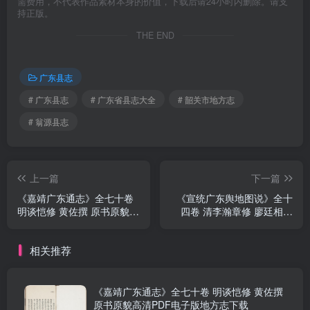
需费用，不代表作品素材本身的价值，下载后请24小时内删除。请支
持正版。
THE END
广东县志
# 广东县志
# 广东省县志大全
# 韶关市地方志
# 翁源县志
上一篇
下一篇
《嘉靖广东通志》全七十卷
《宣统广东舆地图说》全十
明谈恺修 黄佐撰 原书原貌高
四卷 清李瀚章修 廖廷相纂
清PDF电子版地方志下载
彩色高清PDF电子版地方志
下载
相关推荐
《嘉靖广东通志》全七十卷 明谈恺修 黄佐撰
原书原貌高清PDF电子版地方志下载