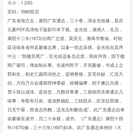
大小：1.23G
页码：3980双页
广东省地方志，康熙广东通志，三十卷，清金光祖修，莫庆
元纂PDF高清电子版影印本下载。金光祖，满洲人，生员，
康熙十二年(1673)任两广总督。莫庆元，番禺学教谕。时朝
廷诏谕各省州县纂修志乘，以备一统志采择。金光祖在其序
中云：“部檄至两广，臣光祖适备员总督，闻命拜首，因下檄
两广诸司，俾如制从事。先诸州邑守，开局纂修，书成上之
郡刺史，刺史汇裁而润色之，提纲整领，芟芜补缺，汇送方
伯，方伯乃大会通都荐绅耆硕，校雠编摩，纫干腋以为裘，
贯斗珠以成珞。是役也，凡数经寒暑，三易稿而东奥通志几
竣事，寿梨有日矣。值滇黔煽乱，三桂阻兵，臣东征西攘，
日无宁晷，西省志尚阙，适东志剞劂告成”。此广东通志自奉
命纂修至成书，历二十余载，成书。《广东通志》康熙十四
年(1675)修，三十六年(1697)刻本。此广东通志体例仿《大