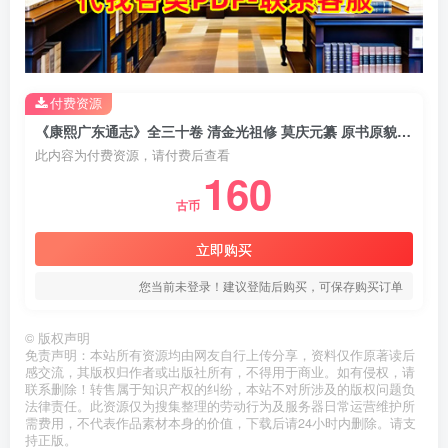
付费资源
《康熙广东通志》全三十卷 清金光祖修 莫庆元纂 原书原貌PDF电子版地方志下载
此内容为付费资源，请付费后查看
160
古币
立即购买
您当前未登录！建议登陆后购买，可保存购买订单
©
版权声明
免责声明：本站所有资源均由网友自行上传分享，资料仅作原著读后
感交流，其版权归作者或出版社所有，不得用于商业。如有侵权，请
联系删除！转售属于知识产权的纠纷，本站不对所涉及的版权问题负
法律责任。此资源仅为搜集整理的劳动行为及服务器日常运营维护所
需费用，不代表作品素材本身的价值，下载后请24小时内删除。请支
持正版。