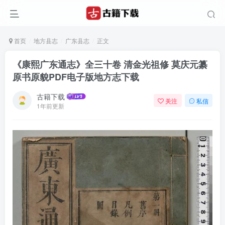
首页
地方县志
广东县志
正文
《康熙广东通志》全三十卷 清金光祖修 莫庆元纂
原书原貌PDF电子版地方志下载
古籍下载
关注
私信
1年前更新