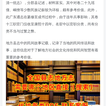
清一统志》，分郡县记述，材料富实。其中对卷二十九瑶
僮、峒僚等少数民族记叙较为详核，颇有参考价值。此外，
此广东通志在纂修至成书过程中，由于连年兵事影响，其卷
十三职官门仅收至康熙十四年。名宦中以官职分类，尚有分
类不当与过繁之弊。
地方县志中的民间故事记载，记录了当地的民间传说和故
事，这些信息对于了解地方社会的文化传统和民间智慧有着
重要的参考价值。