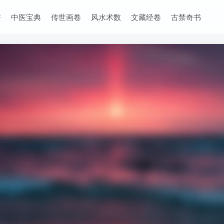
谱
中医宝典
传世画卷
风水术数
文藏经卷
古禁奇书