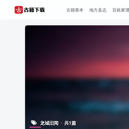
古籍善本
地方县志
百姓家
龙城旧闻
共1篇