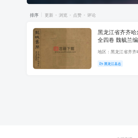
排序
更新
浏览
点赞
评论
黑龙江省齐齐哈
全四卷 魏毓兰编
黑龙江县志