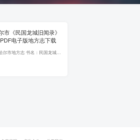
尔市《民国龙城旧闻录》
PDF电子版地方志下载
地区：黑龙江省齐齐哈尔市地方志 书名：民国龙城旧闻录 又名《龙城外史》 卷数：全四卷 作者：魏毓兰编 版本：民国八年（1919）黑龙江报社铅印本 格式：原书原貌彩色高清PDF电子影印版 大小：21...