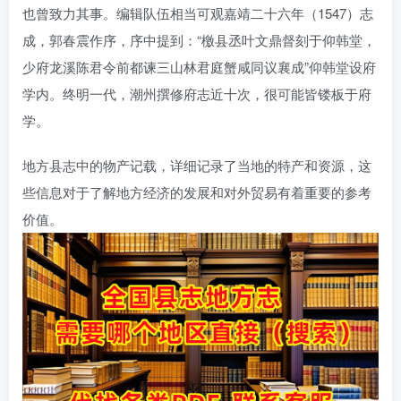
也曾致力其事。编辑队伍相当可观嘉靖二十六年（1547）志
成，郭春震作序，序中提到：“檄县丞叶文鼎督刻于仰韩堂，
少府龙溪陈君令前都谏三山林君庭蟹咸同议襄成”仰韩堂设府
学内。终明一代，潮州撰修府志近十次，很可能皆镂板于府
学。
地方县志中的物产记载，详细记录了当地的特产和资源，这
些信息对于了解地方经济的发展和对外贸易有着重要的参考
价值。