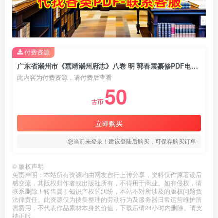
付费资源
广东省潮州市《嘉靖潮州府志》八卷 明 郭春震纂修PDF电子版地方志下载
此内容为付费资源，请付费后查看
50
古币
立即购买
您当前未登录！建议登陆后购买，可保存购买订单
©
版权声明
免责声明：本站所有资源均由网友自行上传分享，资料仅作原著读后
感交流，其版权归作者或出版社所有，不得用于商业。如有侵权，请
联系删除！转售属于知识产权的纠纷，本站不对所涉及的版权问题负
法律责任。此资源仅为搜集整理的劳动行为及服务器日常运营维护所
需费用，不代表作品素材本身的价值，下载后请24小时内删除。请支
持正版。