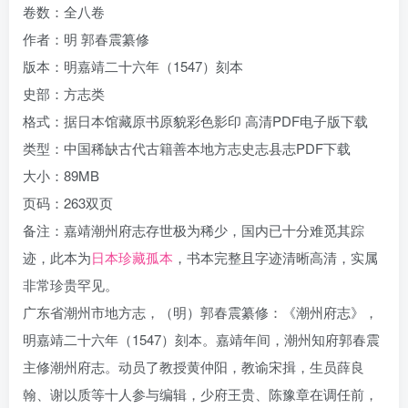
卷数：全八卷
作者：明 郭春震纂修
版本：明嘉靖二十六年（1547）刻本
史部：方志类
格式：据日本馆藏原书原貌彩色影印 高清PDF电子版下载
类型：中国稀缺古代古籍善本地方志史志县志PDF下载
大小：89MB
页码：263双页
备注：嘉靖潮州府志存世极为稀少，国内已十分难觅其踪
迹，此本为
日本珍藏孤本
，书本完整且字迹清晰高清，实属
非常珍贵罕见。
广东省潮州市地方志，（明）郭春震纂修：《潮州府志》，
明嘉靖二十六年（1547）刻本。嘉靖年间，潮州知府郭春震
主修潮州府志。动员了教授黄仲阳，教谕宋揖，生员薛良
翰、谢以质等十人参与编辑，少府王贵、陈豫章在调任前，