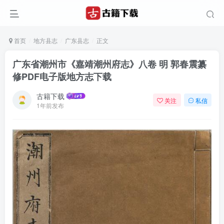
首页
地方县志
广东县志
正文
广东省潮州市《嘉靖潮州府志》八卷 明 郭春震纂
修PDF电子版地方志下载
古籍下载
关注
私信
1年前发布