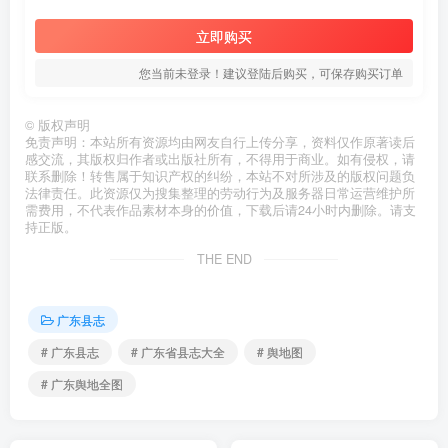
立即购买
您当前未登录！建议登陆后购买，可保存购买订单
©
版权声明
免责声明：本站所有资源均由网友自行上传分享，资料仅作原著读后
感交流，其版权归作者或出版社所有，不得用于商业。如有侵权，请
联系删除！转售属于知识产权的纠纷，本站不对所涉及的版权问题负
法律责任。此资源仅为搜集整理的劳动行为及服务器日常运营维护所
需费用，不代表作品素材本身的价值，下载后请24小时内删除。请支
持正版。
THE END
广东县志
# 广东县志
# 广东省县志大全
# 舆地图
# 广东舆地全图