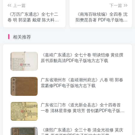
上一篇
下一篇
《万历广东通志》全七十二
《南海百咏续编》全四卷 沈
卷 明 郭棐纂 戴燿 陈大科修
阳樊昆吾著 PDF电子版地方
原书原貌PDF电子版地方志
志下载
下载
相关推荐
《嘉靖广东通志》全七十卷 明谈恺修 黄佐撰
原书原貌高清PDF电子版地方志下载
广东省潮州市《嘉靖潮州府志》八卷 明 郭春
震纂修PDF电子版地方志下载
广东省江门市《道光新会县志》全十四卷首
一卷 清林星章修 黄培芳 曾钊纂PDF电子版地
方志下载
《康熙广东通志》全三十卷 清金光祖修 莫庆