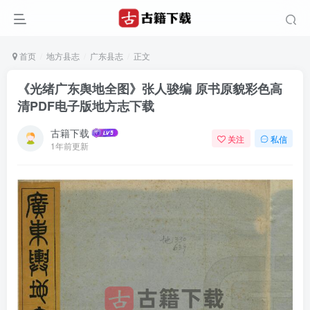
首页
地方县志
广东县志
正文
《光绪广东舆地全图》张人骏编 原书原貌彩色高
清PDF电子版地方志下载
古籍下载
关注
私信
1年前更新