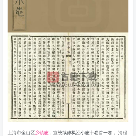
上海市金山区
乡镇志
，宣统续修枫泾小志十卷首一卷 。清程