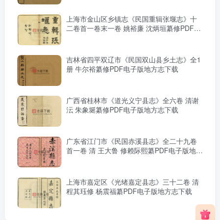
上海市金山区乡镇志《民国重辑张堰志》十
二卷首一卷末一卷 姚裕廉 沈炳垣纂修PDF电
子版地方志下载
吉林省四平双辽市《民国双山县乡土志》全1
册 牛尔裕纂修PDF电子版地方志下载
广西省桂林市《道光义宁县志》全六卷 清谢
沄 朱象埏纂修PDF电子版地方志下载
广东省江门市《民国赤溪县志》全二十九卷
首一卷 清 王大鲁 修赖际熙纂PDF电子版地方
志下载
上海市嘉定区《光绪嘉定县志》三十二卷 清
程其珏修 杨震福纂PDF电子版地方志下载