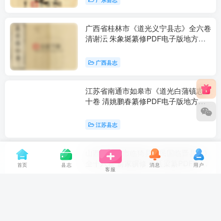
广西省桂林市《道光义宁县志》全六卷
清谢沄 朱象埏纂修PDF电子版地方志
下载
广西县志
江苏省南通市如皋市《道光白蒲镇志》
十卷 清姚鹏春纂修PDF电子版地方志
下载
江苏县志
山西省运城市临猗县《民国临晋县志》
全十六卷 俞家骥修 于廷梁纂PDF电子
首页
县志
消息
用户
客服
版地方志下载
山西县志
山西省运城市临猗县《乾隆临晋县志》