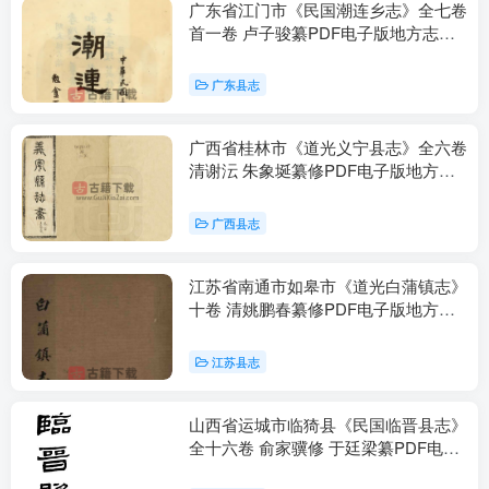
广东省江门市《民国潮连乡志》全七卷
首一卷 卢子骏纂PDF电子版地方志下
载
广东县志
广西省桂林市《道光义宁县志》全六卷
清谢沄 朱象埏纂修PDF电子版地方志
下载
广西县志
江苏省南通市如皋市《道光白蒲镇志》
十卷 清姚鹏春纂修PDF电子版地方志
下载
江苏县志
山西省运城市临猗县《民国临晋县志》
全十六卷 俞家骥修 于廷梁纂PDF电子
版地方志下载