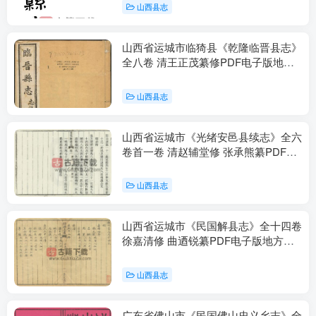
山西县志
山西省运城市临猗县《乾隆临晋县志》
全八卷 清王正茂纂修PDF电子版地方
志下载
山西县志
山西省运城市《光绪安邑县续志》全六
卷首一卷 清赵辅堂修 张承熊纂PDF电
子版地方志下载
山西县志
山西省运城市《民国解县志》全十四卷
徐嘉清修 曲迺锐纂PDF电子版地方志
下载
山西县志
广东省佛山市《民国佛山忠义乡志》全