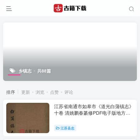
乡镇志
共88篇
排序
更新
浏览
点赞
评论
江苏省南通市如皋市《道光白蒲镇志》
十卷 清姚鹏春纂修PDF电子版地方志
下载
江苏县志