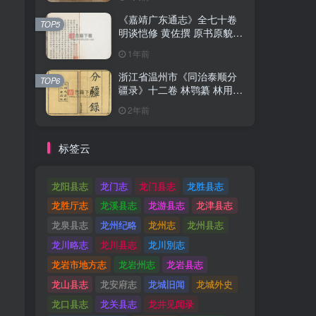
《嘉靖广东通志》全七十卷
《嘉靖广东通志》全七十卷
TOP5
TOP5
明谈恺修 黄佐撰 原书原貌高
明谈恺修 黄佐撰 原书原貌高
清PDF电子版地方志下载
清PDF电子版地方志下载
1年前
1年前
浙江省温州市《同治泰顺分
浙江省温州市《同治泰顺分
TOP6
TOP6
疆录》十二卷 林鹗纂 林用霖
疆录》十二卷 林鹗纂 林用霖
续纂PDF电子版地方志下载
续纂PDF电子版地方志下载
2年前
2年前
标签云
龙阳县志
龙门志
龙门县志
龙胜县志
龙胜厅志
龙溪县志
龙游县志
龙津县志
龙泉县志
龙州纪略
龙州志
龙州县志
龙川略志
龙川县志
龙川別志
龙岩市地方志
龙岩州志
龙岩县志
龙山县志
龙安府志
龙城旧闻
龙城外史
龙口县志
龙关县志
龙井见闻录