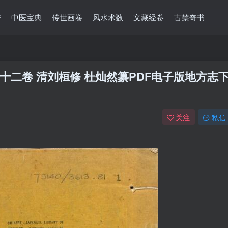
谱
中医宝典
传世画卷
风水术数
文藏经卷
古禁奇书
二卷 清刘桓修 杜灿然纂PDF电子版地方志
关注
私信