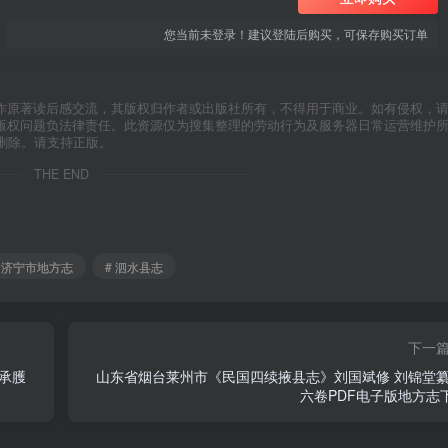
您当前未登录！建议登陆后购买，可保存购买订单
作原著读后感交流，其版权归作者或出版社所有，不得用于商业。如有侵权，
版权问题负法律责任。此资源仅为搜集整理的劳动行为及服务器日常运营维护
删除。请支持正版。
THE END
# 济宁市地方志
# 泗水县志
下一
承臒
山东省烟台莱州市《民国四续掖县志》刘国斌修 刘锦堂纂
六卷PDF电子版地方志