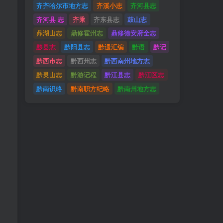
齐齐哈尔市地方志
齐溪小志
齐河县志
齐河县 志
齐乘
齐东县志
鼓山志
鼎湖山志
鼎修霍州志
鼎修德安府全志
黟县志
黔阳县志
黔遗汇编
黔语
黔记
黔西市志
黔西州志
黔西南州地方志
黔灵山志
黔游记程
黔江县志
黔江区志
黔南识略
黔南职方纪略
黔南州地方志