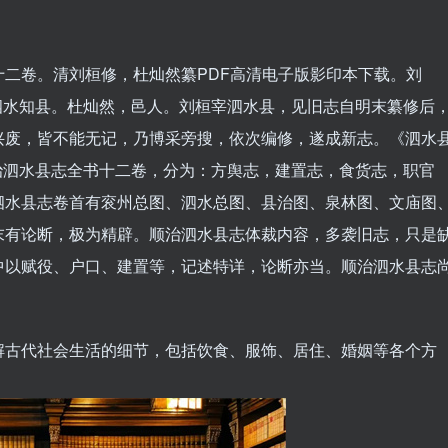
二卷。清刘桓修，杜灿然纂PDF高清电子版影印本下载。刘
任泗水知县。杜灿然，邑人。刘桓宰泗水县，见旧志自明末纂修后
兴废，皆不能无记，乃博采旁搜，依次编修，遂成新志。《泗水
顺治泗水县志全书十二卷，分为：方舆志，建置志，食货志，职官
泗水县志卷首有衮州总图、泗水总图、县治图、泉林图、文庙图
末有论断，极为精辟。顺治泗水县志体裁内容，多袭旧志，只是
中以赋役、户口、建置等，记述特详，论断亦当。顺治泗水县志
解古代社会生活的细节，包括饮食、服饰、居住、婚姻等各个方