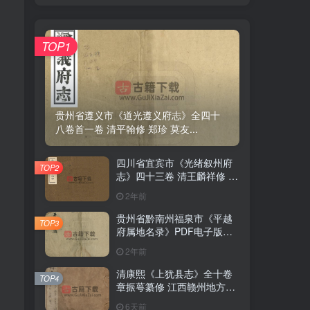
TOP1
TOP1
贵州省遵义市《道光遵义府志》全四十
贵州省遵义市《道光遵义府志》全四十
八卷首一卷 清平翰修 郑珍 莫友...
八卷首一卷 清平翰修 郑珍 莫友...
四川省宜宾市《光绪叙州府
四川省宜宾市《光绪叙州府
TOP2
TOP2
志》四十三卷 清王麟祥修 邱
志》四十三卷 清王麟祥修 邱
晋成纂PDF电子版地方志下
晋成纂PDF电子版地方志下
2年前
2年前
载
载
贵州省黔南州福泉市《平越
贵州省黔南州福泉市《平越
TOP3
TOP3
府属地名录》PDF电子版地
府属地名录》PDF电子版地
方志下载
方志下载
2年前
2年前
清康熙《上犹县志》全十卷
清康熙《上犹县志》全十卷
TOP4
TOP4
章振萼纂修 江西赣州地方志
章振萼纂修 江西赣州地方志
高清 PDF电子版下载
高清 PDF电子版下载
6天前
6天前