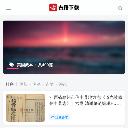
美国藏本
共499篇
排序
更新
浏览
点赞
评论
江西省赣州市信丰县地方志《道光续修
信丰县志》十六卷 清谢肇涟编辑PDF
电子版地方志下载
江西县志