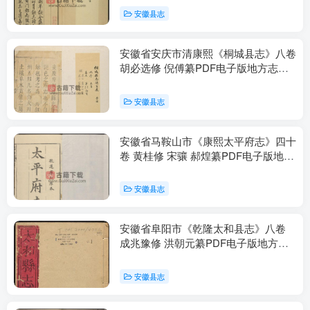
安徽县志
安徽省安庆市清康熙《桐城县志》八卷
胡必选修 倪傅纂PDF电子版地方志下
载
安徽县志
安徽省马鞍山市《康熙太平府志》四十
卷 黄桂修 宋骧 郝煌纂PDF电子版地方
志下载
安徽县志
安徽省阜阳市《乾隆太和县志》八卷
成兆豫修 洪朝元纂PDF电子版地方志
下载
安徽县志