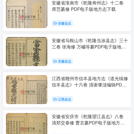
安徽省淮南市《乾隆寿州志》十二卷
席芑纂修 PDF电子版地方志下载
安徽县志
安徽省马鞍山市《乾隆当涂县志》三十
三卷 张海修 万橚等纂PDF电子版地方
志下载
安徽县志
江西省赣州市信丰县地方志《道光续修
信丰县志》十六卷 清谢肇涟编辑PDF
电子版地方志下载
江西县志
安徽省安庆市《乾隆望江县志》八卷
清郑交泰修 曹京纂PDF电子版地方志
下载