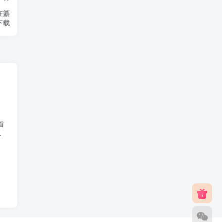
在纂
下载
首
下