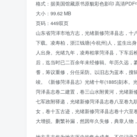
格式：据美国馆藏原书原貌彩色影印 高清PD
大小：99.62 MB
页码：449双页
山东省菏泽市地方志，光绪新修菏泽县志，十八
下载。凌寿柏，浙江钱塘(今杭州)人，监生出身
人出身。光绪九年，凌寿柏掌菏泽县，下车后检阅
后，迄当时已二百余年未经修辑。年历久远，
耆，筹议重修，分任采防。以旧志为蓝本，搜
竣。《新修菏泽县志》光绪十年(1885)刻本
菏泽县志卷二建置，卷三山水附黄河，光绪新
七军政附驿递，光绪新修菏泽县志卷八至卷九
女，卷十五古迹，光绪新修菏泽县志卷十六至
大增损。删繁补漏，然因年久失修，典章人物
地方县志作为地方历史的集大成者，不仅记录