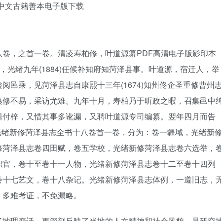
F中文古籍善本电子版下载
卷，之首一卷。清凌寿柏修，叶道源纂PDF高清电子版影印本
，光绪九年(1884)任候补知府知菏泽县事。叶道源，宿迁人，举
邑乘，见菏泽县志自康熙十三年(1674)知州佟企圣重修曹州
纂修不易，采访尤难。九年十月，寿柏乃于听政之暇，召集邑中
辑付梓，又惜其事多讹漏，又聘叶道源专司编纂。翌年四月而告
。光绪新修菏泽县志全书十八卷首一卷，分为：卷一疆域，光绪新
修菏泽县志卷四田赋，卷五学校，光绪新修菏泽县志卷六选举，
职官，卷十至卷十一人物，光绪新修菏泽县志卷十二至卷十四列
卷十七艺文，卷十八杂记。光绪新修菏泽县志体例，一遵旧志，
，多难考证，不免漏略。
了地理变迁，更深刻反映了当地的人文精神和社会风貌，是研究