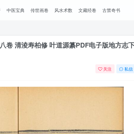
谱
中医宝典
传世画卷
风水术数
文藏经卷
古禁奇书
卷 清淩寿柏修 叶道源纂PDF电子版地方志
关注
私信