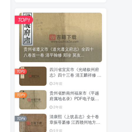
TOP1
TOP1
贵州省遵义市《道光遵义府志》全四十
贵州省遵义市《道光遵义府志》全四十
八卷首一卷 清平翰修 郑珍 莫友...
八卷首一卷 清平翰修 郑珍 莫友...
四川省宜宾市《光绪叙州府
四川省宜宾市《光绪叙州府
TOP2
TOP2
志》四十三卷 清王麟祥修 邱
志》四十三卷 清王麟祥修 邱
晋成纂PDF电子版地方志下
晋成纂PDF电子版地方志下
2年前
2年前
载
载
贵州省黔南州福泉市《平越
贵州省黔南州福泉市《平越
TOP3
TOP3
府属地名录》PDF电子版地
府属地名录》PDF电子版地
方志下载
方志下载
2年前
2年前
清康熙《上犹县志》全十卷
清康熙《上犹县志》全十卷
TOP4
TOP4
章振萼纂修 江西赣州地方志
章振萼纂修 江西赣州地方志
高清 PDF电子版下载
高清 PDF电子版下载
5天前
5天前