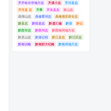
齐齐哈尔市地方志
齐溪小志
齐河县志
齐河县 志
齐乘
齐东县志
鼓山志
鼎湖山志
鼎修霍州志
鼎修德安府全志
黟县志
黔阳县志
黔遗汇编
黔语
黔记
黔西市志
黔西州志
黔西南州地方志
黔灵山志
黔游记程
黔江县志
黔江区志
黔南识略
黔南职方纪略
黔南州地方志