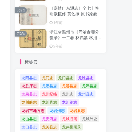
《嘉靖广东通志》全七十卷
《嘉靖广东通志》全七十卷
TOP5
TOP5
明谈恺修 黄佐撰 原书原貌高
明谈恺修 黄佐撰 原书原貌高
清PDF电子版地方志下载
清PDF电子版地方志下载
1年前
1年前
浙江省温州市《同治泰顺分
浙江省温州市《同治泰顺分
TOP6
TOP6
疆录》十二卷 林鹗纂 林用霖
疆录》十二卷 林鹗纂 林用霖
续纂PDF电子版地方志下载
续纂PDF电子版地方志下载
2年前
2年前
标签云
龙阳县志
龙门志
龙门县志
龙胜县志
龙胜厅志
龙溪县志
龙游县志
龙津县志
龙泉县志
龙州纪略
龙州志
龙州县志
龙川略志
龙川县志
龙川別志
龙岩市地方志
龙岩州志
龙岩县志
龙山县志
龙安府志
龙城旧闻
龙城外史
龙口县志
龙关县志
龙井见闻录