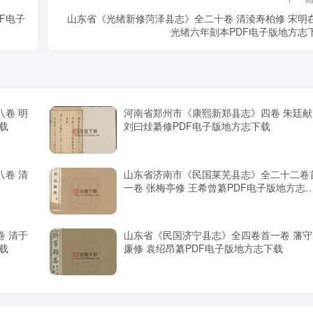
F电子
山东省《光绪新修菏泽县志》全二十卷 清淩寿柏修 宋明
光绪六年刻本PDF电子版地方志
卷 明
河南省郑州市《康熙新郑县志》四卷 朱廷献
载
刘曰烓纂修PDF电子版地方志下载
卷 清
山东省济南市《民国莱芜县志》全二十二卷
一卷 张梅亭修 王希曾纂PDF电子版地方志
载
 清于
山东省《民国济宁县志》全四卷首一卷 藩守
载
廉修 袁绍昂纂PDF电子版地方志下载