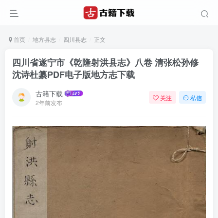
首页
地方县志
四川县志
正文
四川省遂宁市《乾隆射洪县志》八卷 清张松孙修
沈诗杜纂PDF电子版地方志下载
古籍下载
关注
私信
2年前发布