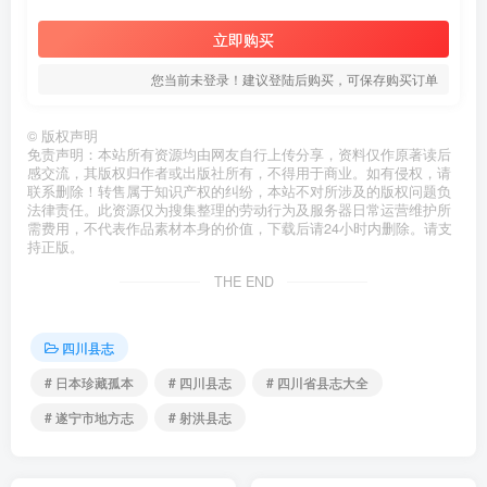
立即购买
您当前未登录！建议登陆后购买，可保存购买订单
©
版权声明
免责声明：本站所有资源均由网友自行上传分享，资料仅作原著读后
感交流，其版权归作者或出版社所有，不得用于商业。如有侵权，请
联系删除！转售属于知识产权的纠纷，本站不对所涉及的版权问题负
法律责任。此资源仅为搜集整理的劳动行为及服务器日常运营维护所
需费用，不代表作品素材本身的价值，下载后请24小时内删除。请支
持正版。
THE END
四川县志
# 日本珍藏孤本
# 四川县志
# 四川省县志大全
# 遂宁市地方志
# 射洪县志