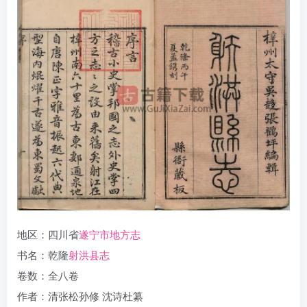
地区：四川省
遂宁市地方志
书名：乾隆
射洪县志
卷数：全八卷
作者：清张松孙修 沈诗杜纂