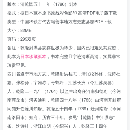
版本：清乾隆五十一年〈1786）刻本
格式：据日本藏本原书原貌彩色影印 高清PDF电子版下载
类型：中国稀缺古代古籍善本地方志史志县志PDF下载
大小：82MB
页码：299双页
备注：乾隆射洪县志存世极为稀少，国内已很难见其踪迹，
此本为
日本珍藏孤本
，书本完整且字迹清晰高清，实属非常
珍贵罕见。
四川省遂宁市地方志，乾隆射洪县志，清张松孙修，沈诗杜
纂。张松孙，字雅赤，号鹤坪，江苏长洲（今江苏吴县）
人，乾隆二十九年（1764）以监生出身任河南归德府（今河
南商丘市）河务通判，乾隆四十八年（1783）由河南开封府
同知升任潼川知府。乾隆五十四年（1789）迁河南府（今河
南洛阳市）知府，历官三十年。参见“【乾隆】中江县志”
条。沈诗杜，浙江山阴（今绍兴）人，乾隆三十四年