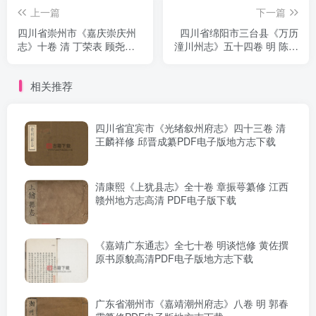
上一篇
下一篇
四川省崇州市《嘉庆崇庆州
四川省绵阳市三台县《万历
志》十卷 清 丁荣表 顾尧峰
潼川州志》五十四卷 明 陈时
修 卫道凝 谢攀云纂PDF电子
宜修 张世雍纂PDF电子版地
版地方志下载
方志下载
相关推荐
四川省宜宾市《光绪叙州府志》四十三卷 清
王麟祥修 邱晋成纂PDF电子版地方志下载
清康熙《上犹县志》全十卷 章振萼纂修 江西
赣州地方志高清 PDF电子版下载
《嘉靖广东通志》全七十卷 明谈恺修 黄佐撰
原书原貌高清PDF电子版地方志下载
广东省潮州市《嘉靖潮州府志》八卷 明 郭春