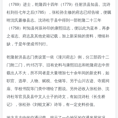
（1769）进士，乾隆四十四年（1779）任射洪县知县。沈诗
杜到任七年之后(1785），张松孙主修的府志已经告竣，便嘱
咐沈氏纂修县志。沈诗杜于县中得到一部乾隆二十三年
（1758）时知县何辰补印的康熙旧志，便以此为蓝本，再参
之省志、府志及其他史籍记载，加上新采辑的资料，增续补
缺，于是年便成书刊行。
乾隆射洪县志门类设置一依《潼川府志》例，分三部四十二
门附二门，约15万字。旧有史料与康熙旧志和乾隆府志中所
载出人不大，所不同者是大量增加七十余年间的新史料，如
职官、选举、人物、赋税、仓储等。另于山川古迹、寺观祠
庙、学校书院等门类中增绘了图说。另外还收入张松孙、沈
诗杜等官员及县中文人士子的诗文，有如沈诗杜《长生桥
记》，张松孙《刘蜕文冢》诗等，有一定史料价值。
地方县志中的交通记载，揭示了一个地区的交通发展状况，