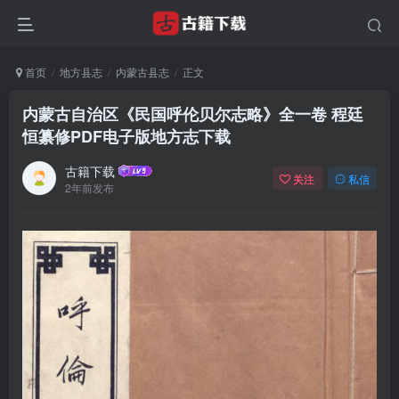
首页
地方县志
内蒙古县志
正文
内蒙古自治区《民国呼伦贝尔志略》全一卷 程廷
恒纂修PDF电子版地方志下载
古籍下载
关注
私信
2年前发布