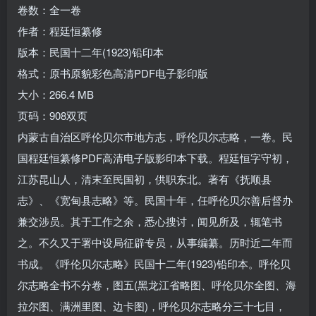
卷数：全一卷
作者：程廷恒纂修
版本：民国十二年(1923)铅印本
格式：原书原貌彩色高清PDF电子影印版
大小：266.4 MB
页码：908双页
内蒙古自治区呼伦贝尔市地方志，呼伦贝尔志略，一卷。民
国程廷恒纂修PDF高清电子版影印本下载。程廷恒字守初，
江苏昆山人，清末至民国初，供职东北。著有《抚顺县
志》、《宽甸县志略》等。民国十年，任呼伦贝尔善后督办
兼交涉员。其于工作之余，悉心搜讨，闻见所及，辄笔书
之。不久又于署中设局征辟专员，从事编纂。历时近二年而
书成。《呼伦贝尔志略》民国十二年(1923)铅印本。呼伦贝
尔志略全书不分卷，图五(黑龙江省略图、呼伦贝尔全图、海
拉尔图、满洲里图、边卡图)，呼伦贝尔志略分三十七目，