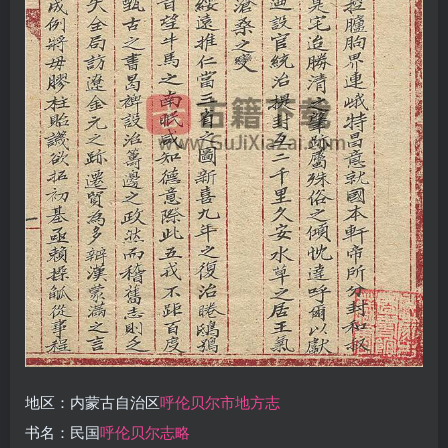
地区：内蒙古自治区
呼伦贝尔市地方志
书名：民国
呼伦贝尔志略