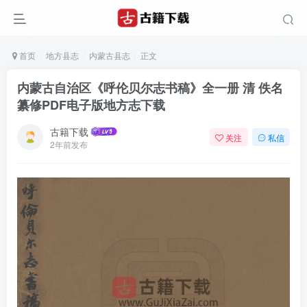
首页
地方县志
内蒙古县志
正文
内蒙古自治区《呼伦贝尔志书稿》全一册 清 佚名
纂修PDF电子版地方志下载
古籍下载
关注
私信
2年前发布