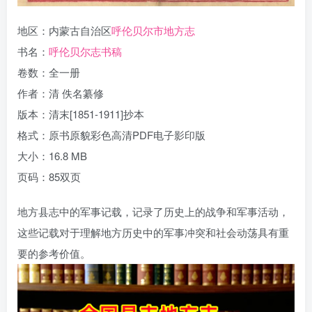
地区：内蒙古自治区
呼伦贝尔市地方志
书名：
呼伦贝尔志书稿
卷数：全一册
作者：清 佚名纂修
版本：清末[1851-1911]抄本
格式：原书原貌彩色高清PDF电子影印版
大小：16.8 MB
页码：85双页
地方县志中的军事记载，记录了历史上的战争和军事活动，
这些记载对于理解地方历史中的军事冲突和社会动荡具有重
要的参考价值。