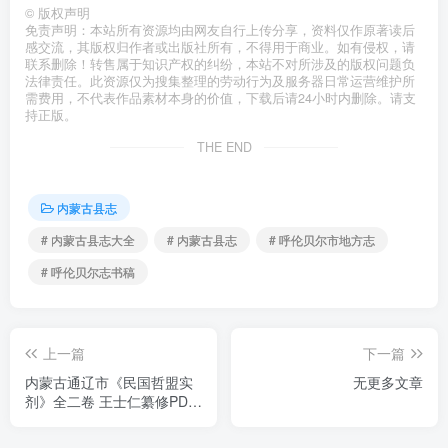
©
版权声明
免责声明：本站所有资源均由网友自行上传分享，资料仅作原著读后
感交流，其版权归作者或出版社所有，不得用于商业。如有侵权，请
联系删除！转售属于知识产权的纠纷，本站不对所涉及的版权问题负
法律责任。此资源仅为搜集整理的劳动行为及服务器日常运营维护所
需费用，不代表作品素材本身的价值，下载后请24小时内删除。请支
持正版。
THE END
内蒙古县志
# 内蒙古县志大全
# 内蒙古县志
# 呼伦贝尔市地方志
# 呼伦贝尔志书稿
上一篇
下一篇
内蒙古通辽市《民国哲盟实
无更多文章
剂》全二卷 王士仁纂修PDF
电子版地方志下载