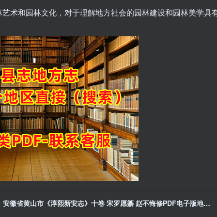
林艺术和园林文化，对于理解地方社会的园林建设和园林美学具
安徽省黄山市《淳熙新安志》十卷 宋罗愿纂 赵不悔修PDF电子版地方志下载