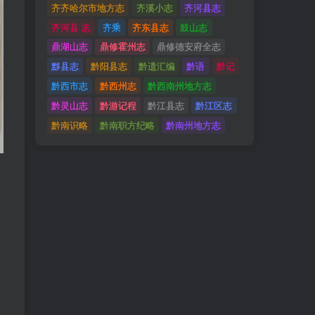
齐齐哈尔市地方志
齐溪小志
齐河县志
齐河县 志
齐乘
齐东县志
鼓山志
鼎湖山志
鼎修霍州志
鼎修德安府全志
黟县志
黔阳县志
黔遗汇编
黔语
黔记
黔西市志
黔西州志
黔西南州地方志
黔灵山志
黔游记程
黔江县志
黔江区志
黔南识略
黔南职方纪略
黔南州地方志