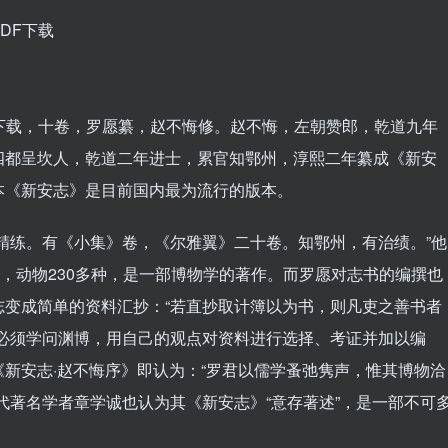
DF下载
下载，十卷，罗愿纂，赵不悔修。赵不悔，左朝赞郎，乾道九年
四都呈坎人，乾道二年进士，累官知鄂州，淳熙二年纂成《新安
本《新安志》是目前国内最为流行的版本。
精练。有《小集》卷，《尔雅翼》二十卷。知鄂州，有治绩。”他
种，动物230多种，是一部博物学的著作。而罗愿对志书的编撰也
志变成简单的资料汇抄：“若直抄取计簿以为书，则凡吏之善书者
者必须学问渊博，用自己的观点对资料进行选择、考证并加以编
新安志·赵不悔序》即认为：“罗君以儒学蚤弛隽声，惟其博物洽
代著名学者章学诚也认为其《新安志》“意存著述”，是一部不可