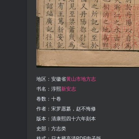
地区：安徽省
黄山市地方志
书名：淳熙
新安志
卷数：十卷
作者：宋罗愿纂，赵不悔修
版本：清康熙四十六年刻本
史部：方志类
格式：日本藏高清PDF电子版