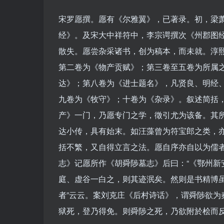
宋罗愿撰。愿有《尔雅翼》，已著录。初，梁
经》。及宋大中祥符中，李宗谔撰次《州郡图
散失。愿尝杂采诸书，创为稿本，而未就。淳
第二卷为《物产贡赋》；第三卷至五卷为所属
达》；第八卷为《进士题名》，凡贤良、明经
九卷为《牧守》；十卷为《杂录》。叙述简括
产》一门，乃愿专门之学，徵引尤为该备。其
达小传，具有始末。如汪藻曾为符宝郎之类，
括不繁，又自得立言之法。愿自序亦自以为儒
志》记愿所作《胡舜陟墓志》后曰：“《鄂州
庭、虚谷一白之，则其迹泯矣。然则是书精博
者”云云。案刘克庄《后村诗话》，谓舜陟欲
狱死，登乃得免。则舜陟之死，乃欲附於桧而