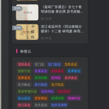
《嘉靖广东通志》全七十卷
《嘉靖广东通志》全七十卷
TOP5
TOP5
明谈恺修 黄佐撰 原书原貌高
明谈恺修 黄佐撰 原书原貌高
清PDF电子版地方志下载
清PDF电子版地方志下载
1年前
1年前
浙江省温州市《同治泰顺分
浙江省温州市《同治泰顺分
TOP6
TOP6
疆录》十二卷 林鹗纂 林用霖
疆录》十二卷 林鹗纂 林用霖
续纂PDF电子版地方志下载
续纂PDF电子版地方志下载
2年前
2年前
标签云
龙阳县志
龙门志
龙门县志
龙胜县志
龙胜厅志
龙溪县志
龙游县志
龙津县志
龙泉县志
龙州纪略
龙州志
龙州县志
龙川略志
龙川县志
龙川別志
龙岩市地方志
龙岩州志
龙岩县志
龙山县志
龙安府志
龙城旧闻
龙城外史
龙口县志
龙关县志
龙井见闻录