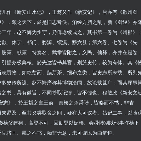
萧几作《新安山水记》，王笃又作《新安记》，唐亦有《歙州图
经》，颁之天下，於是旧志皆佚。洎经方腊之乱，新《图经》亦
熙二年，赵不悔为州守，乃俾愿续成之。其书第一卷为《州郡》
之歙、休宁、祁门、婺源、绩溪、黟六县；第六卷、七卷为《先
、赐策、献策、特奏名、武举皆附之，义民、仙释，亦并在是卷
，引据亦极典核。於先达皆书其官，别於史传，较为有体。其《
所志贡物，如乾蓣药、腊芽茶、细布之类，皆史志所未载。所列
亦多史传所遗。赵不悔序称其博物洽闻，故论载甚广；而其序事
者之书，具有微旨，不同抄取记簿，皆不愧也。程敏政《新安文
新安志》，於王黼之害王俞，秦桧之杀舜陟，皆略而不书，非杏
虽未易及，至其义类取舍之间，疑有大可议者。姑记二事，以验
为秦桧父建祠，高登不可，因劾登以媚桧。会舜陟别以他事忤桧下
反见挤耳。愿之不书，殆非无意，未可遽以为曲笔也。