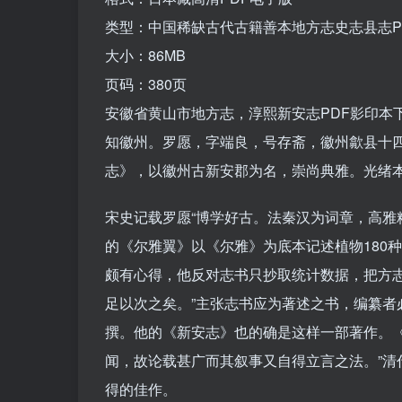
类型：中国稀缺古代古籍善本地方志史志县志P
大小：86MB
页码：380页
安徽省黄山市地方志，淳熙新安志PDF影印本
知徽州。罗愿，字端良，号存斋，徽州歙县十
志》，以徽州古新安郡为名，崇尚典雅。光绪
宋史记载罗愿“博学好古。法秦汉为词章，高雅
的《尔雅翼》以《尔雅》为底本记述植物180
颇有心得，他反对志书只抄取统计数据，把方
足以次之矣。”主张志书应为著述之书，编纂
撰。他的《新安志》也的确是这样一部著作。《
闻，故论载甚广而其叙事又自得立言之法。”清
得的佳作。