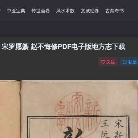
谱
中医宝典
传世画卷
风水术数
文藏经卷
古禁奇书
宋罗愿纂 赵不悔修PDF电子版地方志下载
关注
私信