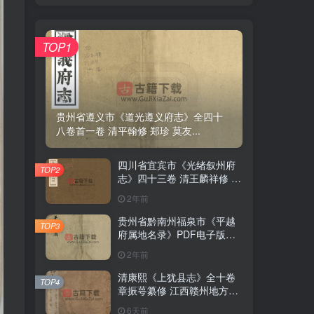
TOP1
TOP1
贵州省遵义市《道光遵义府志》全四十
贵州省遵义市《道光遵义府志》全四十
八卷首一卷 清平翰修 郑珍 莫友...
八卷首一卷 清平翰修 郑珍 莫友...
四川省宜宾市《光绪叙州府
四川省宜宾市《光绪叙州府
TOP2
TOP2
志》四十三卷 清王麟祥修 邱
志》四十三卷 清王麟祥修 邱
晋成纂PDF电子版地方志下
晋成纂PDF电子版地方志下
2年前
2年前
载
载
贵州省黔南州福泉市《平越
贵州省黔南州福泉市《平越
TOP3
TOP3
府属地名录》PDF电子版地
府属地名录》PDF电子版地
方志下载
方志下载
2年前
2年前
清康熙《上犹县志》全十卷
清康熙《上犹县志》全十卷
TOP4
TOP4
章振萼纂修 江西赣州地方志
章振萼纂修 江西赣州地方志
高清 PDF电子版下载
高清 PDF电子版下载
6天前
6天前