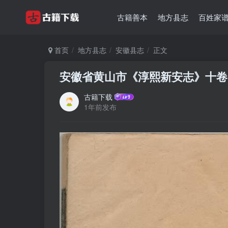
古籍善本
地方县志
百姓家
首页
地方县志
安徽县志
正文
安徽省黄山市《淳熙新安志》十卷 
古籍下载
1年前发布