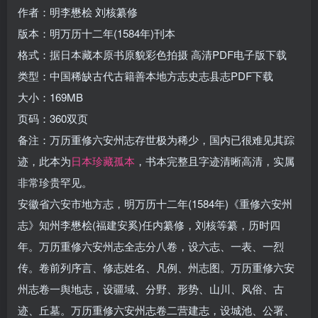
作者：明李懋桧 刘核纂修
版本：明万历十二年(1584年)刊本
格式：据日本藏本原书原貌彩色拍摄 高清PDF电子版下载
类型：中国稀缺古代古籍善本地方志史志县志PDF下载
大小：169MB
页码：360双页
备注：万历重修六安州志存世极为稀少，国内已很难见其踪
迹，此本为
日本珍藏孤本
，书本完整且字迹清晰高清，实属
非常珍贵罕见。
安徽省六安市地方志，明万历十二年(1584年)《重修六安州
志》知州李懋桧(福建安奚)任内纂修，刘核等纂，历时四
年。万历重修六安州志全志分八卷，设六志、一表、一烈
传。卷前列序言、修志姓名、凡例、州志图。万历重修六安
州志卷一舆地志，设疆域、分野、形势、山川、风俗、古
迹、丘墓。万历重修六安州志卷二营建志，设城池、公署、