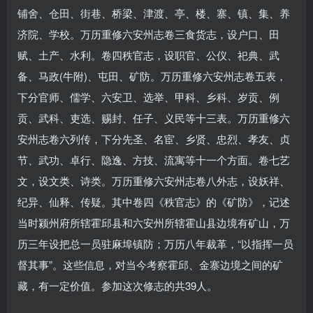
铺舍、仓田、街巷、桥梁、津渡、亭、楼、寨、镇、集、养
济院、学校。万历重修六安州志卷三食货志，设户口、田
赋、土产、水利。卷四秩官志，设职官、公仪、祀典、武
备、马政(牛附)、屯田、矿防。万历重修六安州志卷五表，
下分官师、儒学、六安卫、选举、甲科、乡科、岁贡、例
贡、武科、吏选、赐封、任子、义民等十三表。万历重修六
安州志卷六列传，下分先圣、名宦、乡贤、忠烈、孝友、贞
节、武功、卓行、隐逸、方技、流寓等十一个方面。卷七艺
文，设文类、诗类。万历重修六安州志卷八外志，设妖祥、
纪异、仙释、传疑。其中卷四《秩官志》的《矿防》，记述
当时颍州府所辖霍邱县和六安州所辖霍山县边境有矿山，万
历三年设把总一员驻麻埠镇防；万历八年裁革，“以指挥一员
督其事”。这些信息，对当今考察霍邱、金寨边境之间的矿
藏，有一定价值。参加这次修志的共39人。