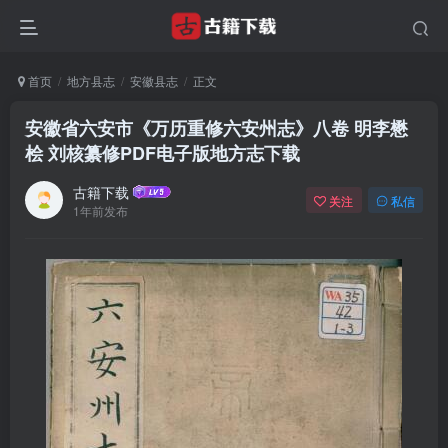
首页
地方县志
安徽县志
正文
安徽省六安市《万历重修六安州志》八卷 明李懋
桧 刘核纂修PDF电子版地方志下载
古籍下载
关注
私信
1年前发布