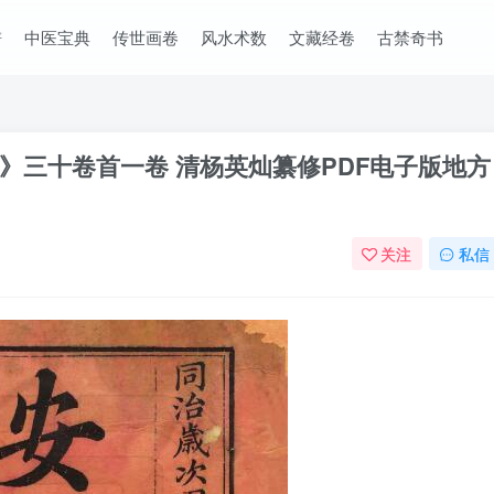
谱
中医宝典
传世画卷
风水术数
文藏经卷
古禁奇书
》三十卷首一卷 清杨英灿纂修PDF电子版地方
关注
私信