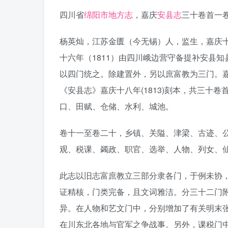
四川省
绵阳市地方志
，嘉庆
安县志
三十卷首一
杨英灿，江苏金匮（今无锡）人，监生，嘉庆十
十六年（1811）由四川峨边营守备提补安县知
以四门统之。除建置外，另以庶富教为三门。嘉庆
《安县志》嘉庆十八年(1813)刻本，共三十
口、田赋、仓储、水利、城池。
卷十一至卷二十，乡镇、关隘、津梁、古迹、
观、税课、蠲政、职官、选举、人物、列女、
此志以旧志富庶教立三部分隶各门，于例未协
证精核，门类完备，且文词雅洁。分三十二门附
异。在人物和艺文门中，分别增加了有关明末
在川东北各地与官军之争战事。另外，课税门