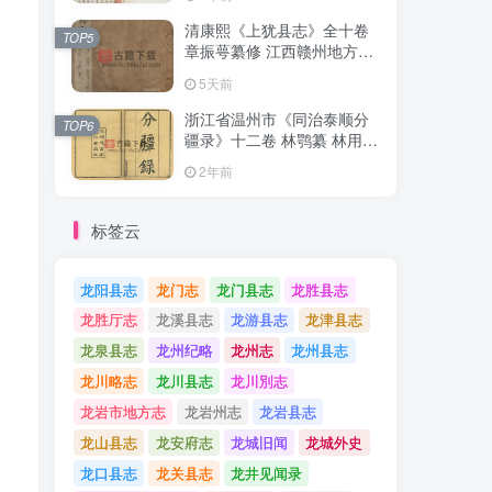
清康熙《上犹县志》全十卷
清康熙《上犹县志》全十卷
TOP5
TOP5
章振萼纂修 江西赣州地方志
章振萼纂修 江西赣州地方志
高清 PDF电子版下载
高清 PDF电子版下载
5天前
5天前
浙江省温州市《同治泰顺分
浙江省温州市《同治泰顺分
TOP6
TOP6
疆录》十二卷 林鹗纂 林用霖
疆录》十二卷 林鹗纂 林用霖
续纂PDF电子版地方志下载
续纂PDF电子版地方志下载
2年前
2年前
标签云
龙阳县志
龙门志
龙门县志
龙胜县志
龙胜厅志
龙溪县志
龙游县志
龙津县志
龙泉县志
龙州纪略
龙州志
龙州县志
龙川略志
龙川县志
龙川別志
龙岩市地方志
龙岩州志
龙岩县志
龙山县志
龙安府志
龙城旧闻
龙城外史
龙口县志
龙关县志
龙井见闻录