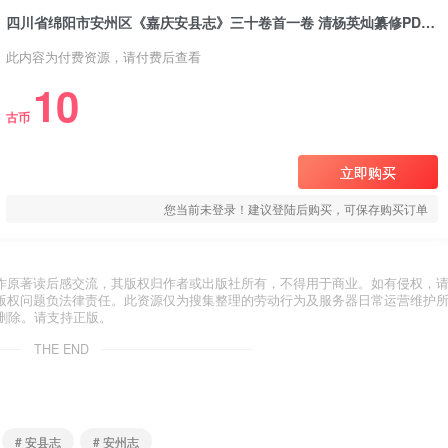
四川省绵阳市安州区《嘉庆安县志》三十卷首一卷 清杨英灿纂修PDF电子版地方志下载
此内容为付费资源，请付费后查看
10
古币
立即购买
您当前未登录！建议登陆后购买，可保存购买订单
作原著读后感交流，其版权归作者或出版社所有，不得用于商业。如有侵权，
版权问题负法律责任。此资源仅为搜集整理的劳动行为及服务器日常运营维护
删除。请支持正版。
THE END
# 安县志
# 安州志