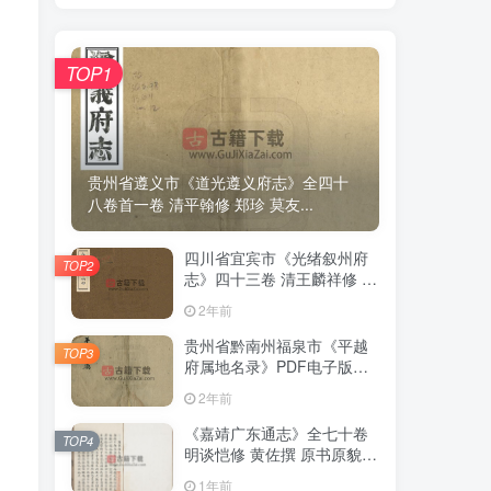
TOP1
TOP1
贵州省遵义市《道光遵义府志》全四十
贵州省遵义市《道光遵义府志》全四十
八卷首一卷 清平翰修 郑珍 莫友...
八卷首一卷 清平翰修 郑珍 莫友...
四川省宜宾市《光绪叙州府
四川省宜宾市《光绪叙州府
TOP2
TOP2
志》四十三卷 清王麟祥修 邱
志》四十三卷 清王麟祥修 邱
晋成纂PDF电子版地方志下
晋成纂PDF电子版地方志下
2年前
2年前
载
载
贵州省黔南州福泉市《平越
贵州省黔南州福泉市《平越
TOP3
TOP3
府属地名录》PDF电子版地
府属地名录》PDF电子版地
方志下载
方志下载
2年前
2年前
《嘉靖广东通志》全七十卷
《嘉靖广东通志》全七十卷
TOP4
TOP4
明谈恺修 黄佐撰 原书原貌高
明谈恺修 黄佐撰 原书原貌高
清PDF电子版地方志下载
清PDF电子版地方志下载
1年前
1年前