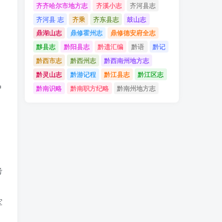
齐齐哈尔市地方志
齐溪小志
齐河县志
齐河县 志
齐乘
齐东县志
鼓山志
鼎湖山志
鼎修霍州志
鼎修德安府全志
黟县志
黔阳县志
黔遗汇编
黔语
黔记
黔西市志
黔西州志
黔西南州地方志
黔灵山志
黔游记程
黔江县志
黔江区志
户
黔南识略
黔南职方纪略
黔南州地方志
考
军