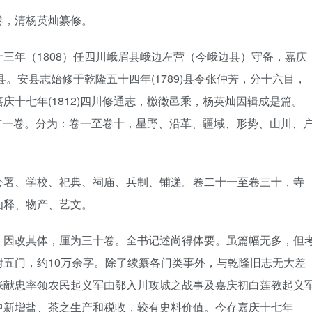
卷，清杨英灿纂修。
三年（1808）任四川峨眉县峨边左营（今峨边县）守备，嘉庆
县。安县志始修于乾隆五十四年(1789)县令张仲芳，分十六目，
十七年(1812)四川修通志，檄徵邑乘，杨英灿因辑成是篇。
卷首一卷。分为：卷一至卷十，星野、沿革、疆域、形势、山川、
公署、学校、祀典、祠庙、兵制、铺递。卷二十一至卷三十，寺
仙释、物产、艺文。
，因改其体，厘为三十卷。全书记述尚得体要。虽篇幅无多，但
五门，约10万余字。除了续纂各门类事外，与乾隆旧志无大差
张献忠率领农民起义军由鄂入川攻城之战事及嘉庆初白莲教起义
中新增盐、茶之生产和税收，较有史料价值。今存嘉庆十七年