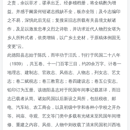
之责，余以菲才，谬承出乏。经参稽档册，将全稿酌为增
益。并感于阚裴何钮诸志残缺不全，板亦全毁；及今志编印
之不易，深惧此后无征；复搜采旧志所载有关县境文献诸
作，及足以激发忠孝义烈之诗歌，并访求近代人物烈女堪为
乡人所矜式者，依类增辑，以广乡土史材，于原稿体例固无
变更”云。
此德阳县志始于陈氏，而毕功于汪氏，刊行于民国二十八年
（1939），共五卷。十一门百零三目，约20余万字。计卷一
地理志、建制志、官政志、风俗志、人物志，列女志、艺文
志；卷二赋税志；卷三教育志；卷四建设志；卷五公安志。
铅印订为五册。该德阳县志对于民国年间事记载甚详，而旧
志已载者从简。诸如民国以后新设之局所，包括税收、邮
电、汽车站、农工商会，以及初级中学和各种小学校之开办
等。祠庙、寺观、艺文等门类中多载有光绪末至民国年间增
修、重建之内容。风俗、人物中则收载了清末民国初川西地