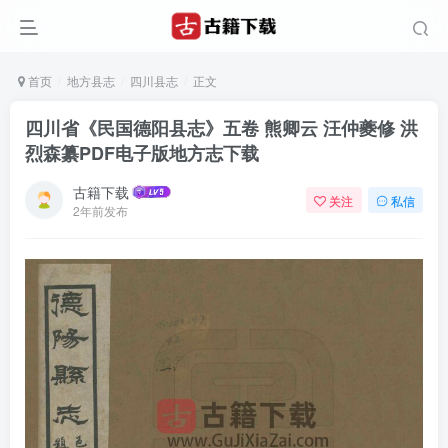
首页
地方县志
四川县志
正文
四川省《民国德阳县志》五卷 熊卿云 汪仲夔修 洪
烈森纂PDF电子版地方志下载
古籍下载
关注
私信
2年前发布