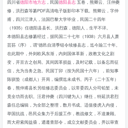
四川省
德阳市地方志
，民国
德阳县志
五卷，熊卿云、汪仲夔
修，洪烈森等纂PDF高清电子版影印本下载。熊卿云，字仲
甫，四川江津人，法国巴黎大学毕业，民国二十四年
（1935）任德阳县县长。洪烈森，德阳人，生平不详。
本德阳县志修纂经过，据民国二十七年（1938）六月县人萧
芸荪《序》，谓“德邑自清季钮令续修县志，迄今踰三十年。
在此期中，外则欧风东渐，内则国体革新，政教文化之剧
变，开亘古之创局。其间因革损益，及时记载，以备忘而征
信，允为当务之急。民国丁卯（按为民国十六年），前知事
陈驯蛰（成都人）开局，编撰迄未成书。丙子（二十五年）
春，熊仲甫县长另组修志委员会，以常委四人分司铅椠，未
竟全功而去职。汪君仲夔（四川犍为人）继任，特延洪君烈
森任总编辑，为全部之整理，数月书成。适值倭虏入内侵，
举国抗战，邑民众集力于后援工作，教战修文，不遑兼顾。
而大府索阅益亟，迺遵查部令，成立文献委员会，畀以审查