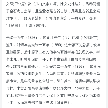
文辞汇约编》及《几山文集》等。除文史地理外，煦春尚精
于金石考古之学，且酷爱收藏古器古钱，凡贵重古器皿之疑
难争议，一经煦春辨析，即能真伪立定，平息众论。参见
“【民国】四川郡县志”条。
光绪十九年（1893），知县叶桂年（浙江仁和（今杭州市）
监生）聘请本县光绪十五年（1889）进士廖平为总纂，设局
重修邑乘。后来廖平以有其他事情而推举嘉谟总理其事。举
事未几，叶桂年因病弃任，县事由满洲正白旗监生和闿接
任，踵其事而督修之。直到光绪二十五年（1899），知县张
宝田（陕西泾阳附贡生）方重理其事，并延请龚煦春参与总
纂事宜。是年高承瀛莅官斯土，继主其事，越明年得以毕功
付梓。书首所附高承瀛和廖平撰的序文中，只字未提十八年
前王琅然等人纂修县志事，仅于艺文门中述及，称其为未修
之本，故而本志书特题《光绪井研县志》。