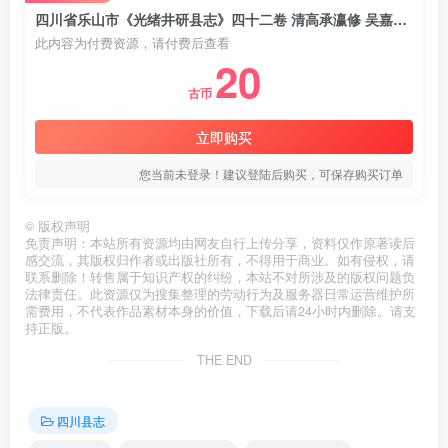
四川省乐山市《光绪井研县志》四十二卷 清高承瀛修 吴嘉谟 龚煦春纂PDF电子版地方志下载
此内容为付费资源，请付费后查看
20
古币
立即购买
您当前未登录！建议登陆后购买，可保存购买订单
©
版权声明
免责声明：本站所有资源均由网友自行上传分享，资料仅作原著读后
感交流，其版权归作者或出版社所有，不得用于商业。如有侵权，请
联系删除！转售属于知识产权的纠纷，本站不对所涉及的版权问题负
法律责任。此资源仅为搜集整理的劳动行为及服务器日常运营维护所
需费用，不代表作品素材本身的价值，下载后请24小时内删除。请支
持正版。
THE END
四川县志