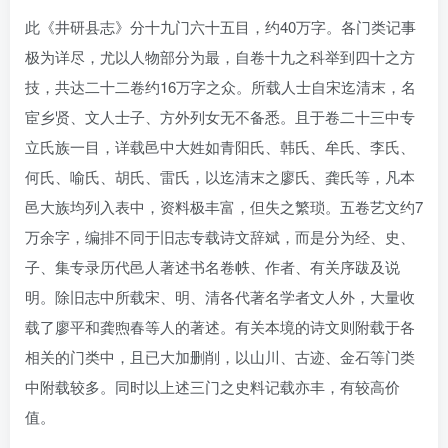
此《井研县志》分十九门六十五目，约40万字。各门类记事
极为详尽，尤以人物部分为最，自卷十九之科举到四十之方
技，共达二十二卷约16万字之众。所载人士自宋迄清末，名
宦乡贤、文人士子、方外列女无不备悉。且于卷二十三中专
立氏族一目，详载邑中大姓如青阳氏、韩氏、牟氏、李氏、
何氏、喻氏、胡氏、雷氏，以迄清末之廖氏、龚氏等，凡本
邑大族均列入表中，资料极丰富，但失之繁琐。五卷艺文约7
万余字，编排不同于旧志专载诗文辞斌，而是分为经、史、
子、集专录历代邑人著述书名卷帙、作者、有关序跋及说
明。除旧志中所载宋、明、清各代著名学者文人外，大量收
载了廖平和龚煦春等人的著述。有关本境的诗文则附载于各
相关的门类中，且已大加删削，以山川、古迹、金石等门类
中附载较多。同时以上述三门之史料记载亦丰，有较高价
值。