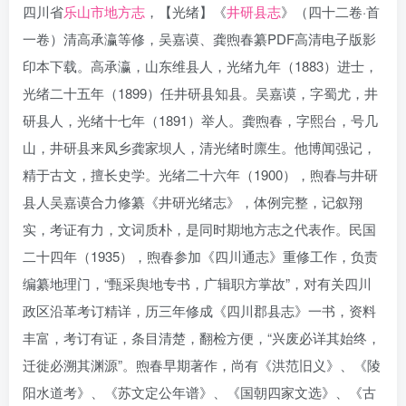
四川省
乐山市地方志
，【光绪】《
井研县志
》（四十二卷·首
一卷）清高承瀛等修，吴嘉谟、龚煦春纂PDF高清电子版影
印本下载。高承瀛，山东维县人，光绪九年（1883）进士，
光绪二十五年（1899）任井研县知县。吴嘉谟，字蜀尤，井
研县人，光绪十七年（1891）举人。龚煦春，字熙台，号几
山，井研县来凤乡龚家坝人，清光绪时廪生。他博闻强记，
精于古文，擅长史学。光绪二十六年（1900），煦春与井研
县人吴嘉谟合力修纂《井研光绪志》，体例完整，记叙翔
实，考证有力，文词质朴，是同时期地方志之代表作。民国
二十四年（1935），煦春参加《四川通志》重修工作，负责
编纂地理门，“甄采舆地专书，广辑职方掌故”，对有关四川
政区沿革考订精详，历三年修成《四川郡县志》一书，资料
丰富，考订有证，条目清楚，翻检方便，“兴废必详其始终，
迁徙必溯其渊源”。煦春早期著作，尚有《洪范旧义》、《陵
阳水道考》、《苏文定公年谱》、《国朝四家文选》、《古