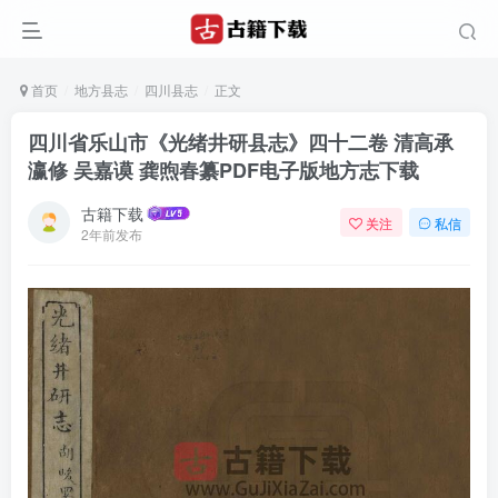
首页
地方县志
四川县志
正文
四川省乐山市《光绪井研县志》四十二卷 清高承
瀛修 吴嘉谟 龚煦春纂PDF电子版地方志下载
古籍下载
关注
私信
2年前发布