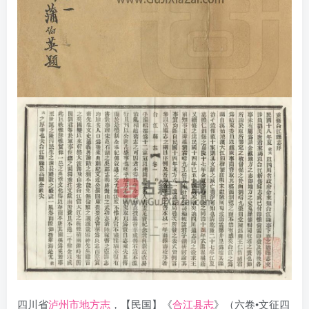
四川省
泸州市地方志
，【民国】《
合江县志
》（六卷•文征四