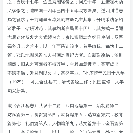
之；嘉庆十七年，金匮秦湘续修之；同治十年，五进瞿树荫
又续修之；逮民国十四年已四十五年易寒暑矣。适四川通志
局之征求；王前知事玉璋延刘君畴九主其事，分聘采访编辑
诸君子，钻研讨论，其事均断自民国十四年，其方式一遵通
志局迭次所发之表式暨例言，参以富顺志之纲目序例，及吾
蜀各县志之善本，以一年而采访竣事，着手编辑。都为十二
篇，冠以地图风景名人书画足资纪念者。自新政改易，治乱
相嬗，旧志之可因者不得其半，全赖加意搜罗，荟萃成书，
不遗不滥，近且刊以公世，甚盛事业。”本序撰于民国十八年
（1929），可见合江县志，清代曾经三修；民国重修，大半
均采新纂。
该《合江县志》共设十二篇，即舆地篇第一，治制篇第二，
财赋篇第三，食货篇第四，武备篇第五，选举篇第六，教育
篇第七，礼俗篇第八，人物篇第九，艺文篇第十，金石篇第
十一，杂记篇第十二。以上十二篇，合订为六卷，外合江文