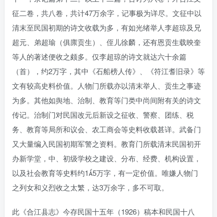
征二卷，共八卷，共计47万余字，记事极为详尽。文征中以
清末至民国初期的诗文收载为多，有如光绪举人李超琼及兄
超元、弟超瑜（俱廪贡生）、侄儿徐麟，还有恩贡生载映奎
等人的著述便收之颇多。仅李超琼的诗文就达六十余篇
（首），约2万字，其中《石船榜人传》、《符江耆旧录》等
文有较高史料价值。人物门所载亦以清末举人、贡生之事迹
为多。其他如舆地、治制、教育等门类中尚间附有关的诗文
传记。治制门对民国改元后新设之征收、警察、团练、税
务、教育等局所和议会、农工商会等史料收载甚详。武备门
又大量编入民国初期军警之资料。教育门所载清末民国初开
办新学堂，中、初级学校之建设、分布、经费、机构设置，
以及社会教育等史料约15万字，有一定价值。唯嫌人物门
之列女和义烈收之太繁，达3万余字，多不可取。
此《合江县志》今存民国十五年（1926）稿本和民国十八