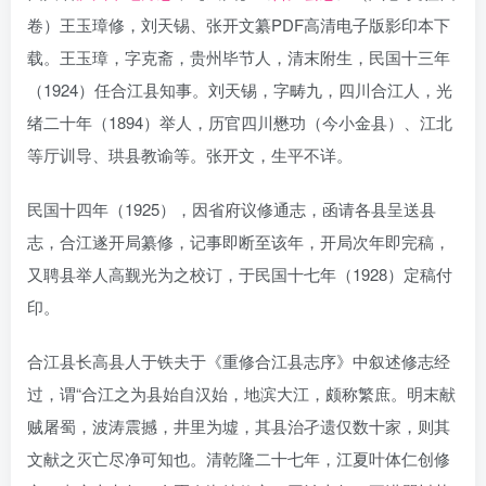
卷）王玉璋修，刘天锡、张开文纂PDF高清电子版影印本下
载。王玉璋，字克斋，贵州毕节人，清末附生，民国十三年
（1924）任合江县知事。刘天锡，字畴九，四川合江人，光
绪二十年（1894）举人，历官四川懋功（今小金县）、江北
等厅训导、珙县教谕等。张开文，生平不详。
民国十四年（1925），因省府议修通志，函请各县呈送县
志，合江遂开局纂修，记事即断至该年，开局次年即完稿，
又聘县举人高觐光为之校订，于民国十七年（1928）定稿付
印。
合江县长高县人于铁夫于《重修合江县志序》中叙述修志经
过，谓“合江之为县始自汉始，地滨大江，颇称繁庶。明末献
贼屠蜀，波涛震撼，井里为墟，其县治孑遗仅数十家，则其
文献之灭亡尽净可知也。清乾隆二十七年，江夏叶体仁创修