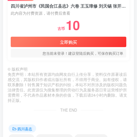
四川省泸州市《民国合江县志》六卷 王玉璋修 刘天锡 张开文纂PDF电子版地方志下载
此内容为付费资源，请付费后查看
10
古币
立即购买
您当前未登录！建议登陆后购买，可保存购买订单
©
版权声明
免责声明：本站所有资源均由网友自行上传分享，资料仅作原著读后
感交流，其版权归作者或出版社所有，不得用于商业。如有侵权，请
联系删除！转售属于知识产权的纠纷，本站不对所涉及的版权问题负
法律责任。此资源仅为搜集整理的劳动行为及服务器日常运营维护所
需费用，不代表作品素材本身的价值，下载后请24小时内删除。请支
持正版。
THE END
四川县志