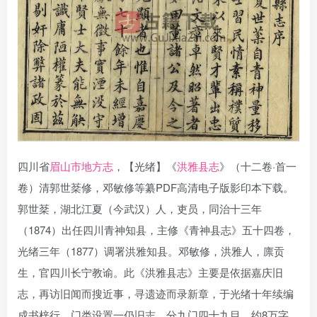
四川省
眉山市地方志
，【光绪】《
洪雅县志
》（十二卷·首一
卷）清郭世棻修，邓敏修等纂PDF高清电子版影印本下载。
郭世棻，湖北江夏（今武汉）人，吏员，同治十三年
（1874）出任四川青神知县，主修《青神县志》五十四卷，
光绪三年（1877）调署洪雅知县。邓敏修，洪雅人，廪贡
生，官四川长宁教谕。此《洪雅县志》主要是依据嘉庆旧
志，再访旧闻而搜近事，寻遗迹而录新章，于光绪十年续编
成书梓行。门类设置一仍旧志，分九门四十九目，约8万字。