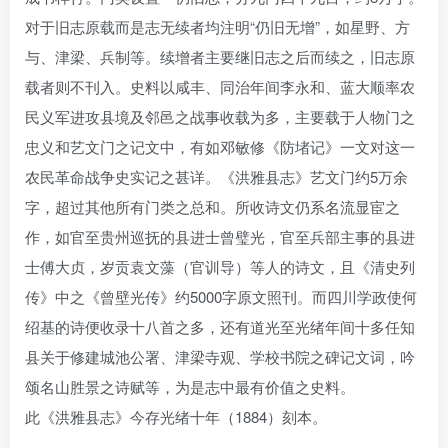
对于旧志原载而是志无续者均注明“仍旧无增”，如星野、方
与、津梁、兵制等。续增者主要继旧志之后而续之，旧志原
载者则不刊入。史料以咸丰、同治年间李永和、蓝大顺率农
民义军进攻县境及邻邑之战事收载为多，主要载于人物门之
忠义和艺文门之记文中，有如邓敏修《防堵记》一文对这一
农民革命战争史实记之甚详。《洪雅县志》艺文门约5万余
字，超过其他所有门类之总和。所收诗文仍系名流显宦之
作，如官至贵州巡抚的县进士曾璧光，官至兵部主事的县进
士傅大贞，岁贡袁文藻（官训导）等人的诗文，且《清史列
传》中之《曾壁光传》约5000字原文照刊。而四川学政使何
绍基的诗便收录十八首之多，还有道光至光绪年间十多任知
县关于修建城池公署、津梁寺观、学校书院之碑记文词，吟
颂名山胜景之诗赋等，为是志中最有价值之史料。
此《洪雅县志》今存光绪十年（1884）刻本。