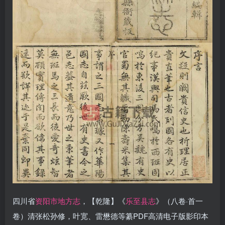
四川省
资阳市地方志
，【乾隆】《
乐至县志
》（八卷·首一
卷）清张松孙修，叶宽、雷懋德等纂PDF高清电子版影印本