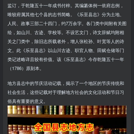
监订，于乾隆五十一年成书付梓。其编纂体例一依府志例，
唯较府属其他七个县的志书简略。《乐至县志》分为土地、
人民、政事三部二十四门，约7万余字。各门类中间附有关图
绘，如山川、古迹、学校等。不设艺文门，诗文辞赋均附相
关之门类中，除旧志所载者外，增人张松孙、叶宽等人的诗
文。此《乐至县志》以山川古迹、职官人物、田赋仓储等门
类记述略详且较有价值。该《乐至县志》今存乾隆五十一年
（1786）原刻本。
地方县志中的节庆活动记载，揭示了一个地区的节庆传统和
社会生活，这些记载对于理解地方社会的文化活动和节日习
俗具有重要的意义。