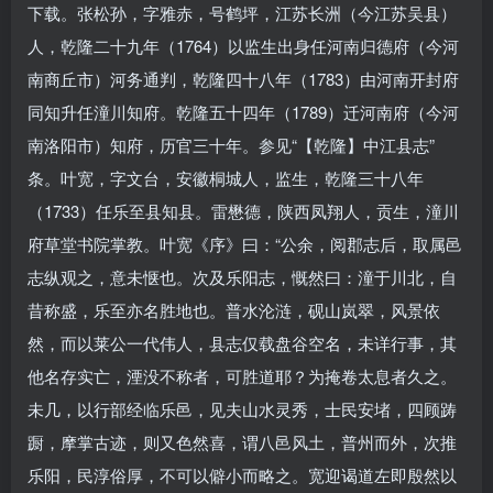
下载。张松孙，字雅赤，号鹤坪，江苏长洲（今江苏吴县）
人，乾隆二十九年（1764）以监生出身任河南归德府（今河
南商丘市）河务通判，乾隆四十八年（1783）由河南开封府
同知升任潼川知府。乾隆五十四年（1789）迁河南府（今河
南洛阳市）知府，历官三十年。参见“【乾隆】中江县志”
条。叶宽，字文台，安徽桐城人，监生，乾隆三十八年
（1733）任乐至县知县。雷懋德，陕西凤翔人，贡生，潼川
府草堂书院掌教。叶宽《序》曰：“公余，阅郡志后，取属邑
志纵观之，意未惬也。次及乐阳志，慨然曰：潼于川北，自
昔称盛，乐至亦名胜地也。普水沦涟，砚山岚翠，风景依
然，而以莱公一代伟人，县志仅载盘谷空名，未详行事，其
他名存实亡，湮没不称者，可胜道耶？为掩卷太息者久之。
未几，以行部经临乐邑，见夫山水灵秀，士民安堵，四顾踌
蹰，摩掌古迹，则又色然喜，谓八邑风土，普州而外，次推
乐阳，民淳俗厚，不可以僻小而略之。宽迎谒道左即殷然以