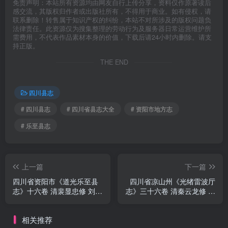
免责声明：本站所有资源均由网友自行上传分享，资料仅作原著读后
感交流，其版权归作者或出版社所有，不得用于商业。如有侵权，请
联系删除！转售属于知识产权的纠纷，本站不对所涉及的版权问题负
法律责任。此资源仅为搜集整理的劳动行为及服务器日常运营维护所
需费用，不代表作品素材本身的价值，下载后请24小时内删除。请支
持正版。
THE END
四川县志
# 四川县志
# 四川省县志大全
# 资阳市地方志
# 乐至县志
上一篇
下一篇
四川省资阳市《道光乐至县
四川省凉山州《光绪雷波厅
志》十六卷 清裴显忠修 刘硕
志》三十六卷 清秦云龙修 万
辅纂PDF电子版地方志下载
科进纂PDF电子版地方志下
载
相关推荐