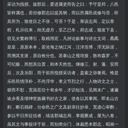
采访为指授。旋郡后，爱进属吏而告之曰：予守是邦，八邑
皆梓属也，若但修郡志以提其纲，而以所属邑或修与否，听
其所为，致使目之不张，可否？于是，筹设志局，定以章
程，札示往来，殆无虚月，至乙已冬，府志成，颁发下县，
窃见夫繁称博引，取精用宏，凡持论叙事与诗古文词，矞矞
皇皇，原原本本，若沧海之纳江河，汪洋浩博，浑无际涯，
而溯其支派，原自攸分也。若泰山之视培接，散布森罗，不
可纪极，而想其位置，则本天然也。继修三、射、蓬、安而
后，次及乐阳，而于前所指授采访者，盖索之弥奢焉。惟是
乐邑民情淳朴，不尚浮华，孝义节烈之行，人物诗文之士，
僻而不彰，宽虽莅任十有余年，才识短浅，见闻未广，遂遍
谕乡香及缙绅世族藏书好古之家，使各以其事闻。即名山古
刹，断石残碑，分命邑之广文及尉亲往抄录。宽虚心审酌，
参以平日所征信者，续送郡城志局，聿观厥成，厘为八卷，
虽其文与事较详于前，而别类分门，体裁悉本郡志，昭画一