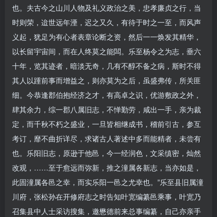
也。夫古今之山川人物及礼义政治之美，忠孝廉贞之行，当
时则荣，迨世远年湮，迟之又久，有待于时之一至，而风声
义起，犹足为有心者表章论断之资，然后一一焕发其精华，
以长留宇宙间，而在人终莫之能闆。乐至杨令之为志，垂六
十年，览其迹者，暗淡无奇，几有不醇不备之病，斯时不得
其人以踵前事而增益之，则亦莫为之后，虽盛弗传，所关匪
细。今恭逢郡伯抱经济之才，有高卓之识，优游敷政之外，
肆其余力，综一郡八属旧志，不惮勤劳，咸出一手，亲为裁
定，而千秋不朽之盛业，一旦皆相继成书，稽前引古，参互
考订，靡不曲折详尽，求诸古人著述中多而能精者，未尝有
也。乐阳旧志，原逊于他邑，今一经润色，文采缜密，灿然
改观，……至于愈远而弥新，推之潼属各新志，当亦如是，
此固潼属各邑之幸，而实乐阳一邑之尤幸也。”乐至县旧属潼
川府，张松孙在开修府志之时告知叶宽编纂邑乘事，叶宽乃
召集县中人士采访搜集，邀懋德前来总事编纂，自己亦亲手