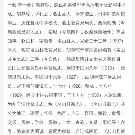
一卷·末一卷）胡存琮、赵正和纂修PDF高清电子版影印本下
载。胡存琮，字礼之，名山县人，清末增生，日本师范学校
毕业，历任雅联中学校长、名山教育局局长、西康察隅（今
属西藏昌都地区）、稻城（今属四川甘孜藏族自治州）等县
知事。赵正和，字顺堂，名山县人，光绪二十三年（1897）
举人，曾官名山县教育局长。胡存琮于清末曾经编纂《名山
县乡土志》二卷（今亡佚），稿成后请县文士吴之英过目。
民国改元后吴氏欲重修邑志，创议于民国八年（1919），因
病逝而未果。至民国十六年（1927），由胡存琮任修志局
长，赵正和任编辑长，十七年（1928）稿成，十八年
（1929）经县士绅共同审查，于十九年（1930）木刻出版。
为别于清代修县志，称《名山县新志》。《名山县新志》共
分为地理，建置，气候，物产，户口，官司，赋役，食货，
交通，风俗，学校，贡举，士女，古迹，文录，事纪等十六
卷，另卷首为图说，卷尾为叙跋，合订成四册。《名山县新