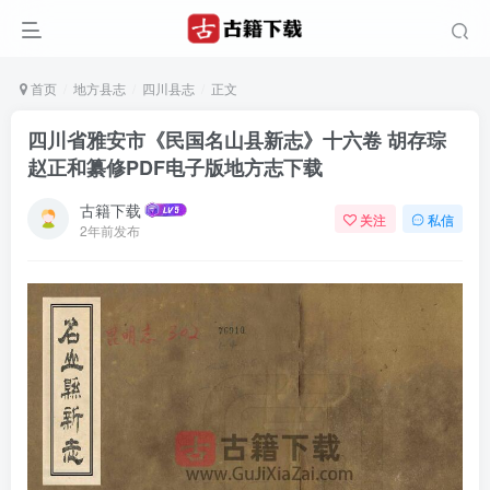
首页
地方县志
四川县志
正文
四川省雅安市《民国名山县新志》十六卷 胡存琮
赵正和纂修PDF电子版地方志下载
古籍下载
关注
私信
2年前发布