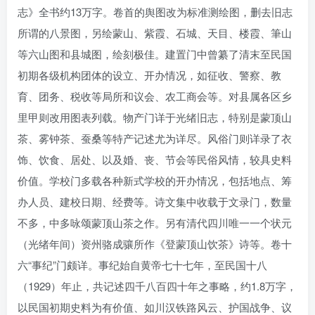
志》全书约13万字。卷首的舆图改为标准测绘图，删去旧志
所谓的八景图，另绘蒙山、紫霞、石城、天目、楼霞、筆山
等六山图和县城图，绘刻极佳。建置门中曾纂了清末至民国
初期各级机构团体的设立、开办情况，如征收、警察、教
育、团务、税收等局所和议会、农工商会等。对县属各区乡
里甲则改用图表列载。物产门详于光绪旧志，特别是蒙顶山
茶、雾钟茶、蚕桑等特产记述尤为详尽。风俗门则详录了衣
饰、饮食、居处、以及婚、丧、节会等民俗风情，较具史料
价值。学校门多载各种新式学校的开办情况，包括地点、筹
办人员、建校日期、经费等。诗文集中收载于文录门，数量
不多，中多咏颂蒙顶山茶之作。另有清代四川唯一一个状元
（光绪年间）资州骆成骧所作《登蒙顶山饮茶》诗等。卷十
六“事纪”门颇详。事纪始自黄帝七十七年，至民国十八
（1929）年止，共记述四千八百四十年之事略，约1.8万字，
以民国初期史料为有价值、如川汉铁路风云、护国战争、议