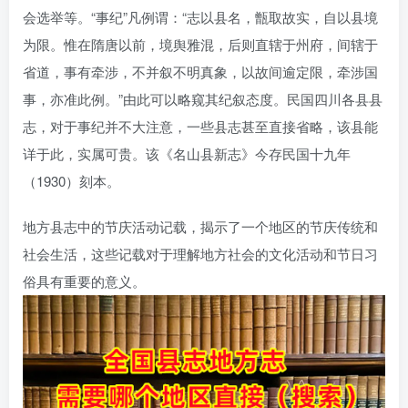
会选举等。“事纪”凡例谓：“志以县名，甑取故实，自以县境
为限。惟在隋唐以前，境舆雅混，后则直辖于州府，间辖于
省道，事有牵涉，不并叙不明真象，以故间逾定限，牵涉国
事，亦准此例。”由此可以略窥其纪叙态度。民国四川各县县
志，对于事纪并不大注意，一些县志甚至直接省略，该县能
详于此，实属可贵。该《名山县新志》今存民国十九年
（1930）刻本。
地方县志中的节庆活动记载，揭示了一个地区的节庆传统和
社会生活，这些记载对于理解地方社会的文化活动和节日习
俗具有重要的意义。