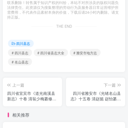
联系删除！转售属于知识产权的纠纷，本站不对所涉及的版权问题负
法律责任。此资源仅为搜集整理的劳动行为及服务器日常运营维护所
需费用，不代表作品素材本身的价值，下载后请24小时内删除。请支
持正版。
THE END
四川县志
# 四川县志
# 四川省县志大全
# 雅安市地方志
# 名山县志
上一篇
下一篇
四川省宜宾市《道光南溪县
四川省雅安市《光绪名山县
新志》十卷 清翁少梅纂修
志》十五卷 清赵懿 赵怡纂修
PDF电子版地方志下载
PDF电子版地方志下载
相关推荐