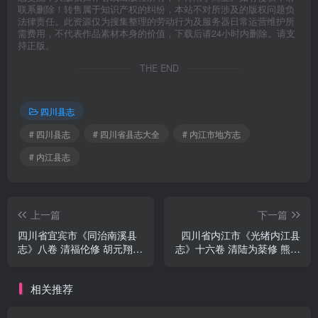
联系删除！转售属于知识产权的纠纷，本站不对所涉及的版权问题负
法律责任。此资源仅为搜集整理的劳动行为及服务器日常运营维护所
需费用，不代表作品素材本身的价值，下载后请24小时内删除。请支
持正版。
THE END
四川县志
# 四川县志
# 四川省县志大全
# 内江市地方志
# 内江县志
上一篇
下一篇
四川省宜宾市《同治南溪县
四川省内江市《光绪内江县
志》八卷 清福伦修 胡元翔
志》十六卷 清陆为棻修 熊玉
唐毓彤纂PDF电子版地方志
华纂PDF电子版地方志下载
下载
相关推荐