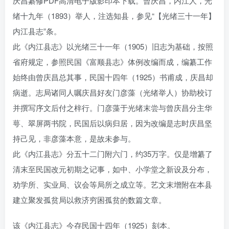
庆昌纂修PDF高清电子版影印本下载。曾庆昌，内江人，光
绪十九年（1893）举人，注选知县，参见“【光绪三十一年】
内江县志”条。
此《内江县志》以光绪三十一年（1905）旧志为基础，按照
省府规定，参照民国《富顺县志》体例改编而成，编纂工作
始终由曾庆昌总其事，民国十四年（1925）书甫成，庆昌却
病逝。志局诸同人嘱庆昌好友门彦藻（光绪举人）协助校订
并撰写序文后付之梓行。门彦藻于光绪末尝与曾庆昌分主华
萼、翠屏两书院，民国后以病归居，因为改编是志时庆昌坚
持己见，非彦藻本意，是故未参与。
此《内江县志》分五十二门附六门，约35万字。仅是增纂了
清末至民国改元初期之记事，如中、小学堂之新设及分布，
劝学所、实业局、议会等局所之成立等。艺文末增附在本县
建立聚发孤贫局以救济穷困孤贫的数篇文章。
该《内江县志》今存民国十四年（1925）刻本。