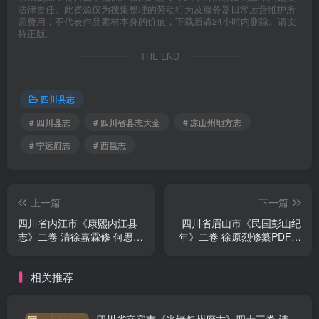
法律责任。此资源仅为搜集整理的劳动行为及服务器日常运营维护所
需费用，不代表作品素材本身的价值，下载后请24小时内删除。请支
持正版。
THE END
四川县志
# 四川县志
# 四川省县志大全
# 凉山州地方志
# 宁远府志
# 西昌志
上一篇
下一篇
四川省内江市《康熙内江县
四川省眉山市《民国彭山纪
志》二卷 清徐嘉霖修 何思华
年》二卷 徐原烈修纂PDF电
纂PDF电子版地方志下载
子版地方志下载
相关推荐