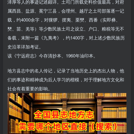
泽厚等人的事迹记述颇详。土司门所载史料价值最高，对府
属西昌、盐源、冕宁三县，会理州、越厅之土司部落逐一记
载，约4000余字，对猓猡、摆夷、栗僰、西番（实即彝、
僰、苗、羌等）等少数民族土司之设立、户口、粮税等无不
备载，末附一篇《九夷考》，约1400字，对上述少数民族历
史沿革详加考证。
该《宁远府志》今存清抄本、1960年油印本。
地方县志中的名人传记，记录了当地历史上的杰出人物，他
们的事迹和精神成为后人学习的楷模，对于理解地方文化和
社会有着重要的影响。