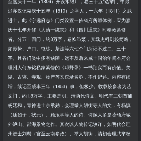
至嘉庆十一年（1806）开设水银厂，卷三十五“选举门”中最
迟亦仅记嘉庆十五年（1810）之举人，十六年（1811）之武
进士。此《宁远府志》门类设置一依省府所颁体例，应为嘉
庆十七年开修《大清一统志》和《四川通志》时奉救纂修
者。分五十四门，约8万字，卷帙虽繁，实载史料则较简略，
如形势、户口、屯练、茶法等六七个门所记不过二、三十
字。且各门类中多有缺陋，远不及后来咸丰同治年间本府会
理州人何东铭私家纂修的《邛野录》一书翔实而有价值。关
隘、古迹、寺观、物产等又仅录名称，不作记述。内容有续
增，续记至咸丰三年（1853）事，但极少。收载较多者为艺
文门，约1.8万字，主要是明、清两代诗文。明代有三朝首辅
杨廷和，青神进士余承勋，会理举人胡衡等人的文，有杨慎
（廷如子，状元）、顾汝学等人的诗。诗赋大多是咏颂府城
外泸山、郡海景物之作。其次以人物传记较详，如明代会理
州进士刘瓒（官至云南参政）、举人胡衡，清初会理武举杨