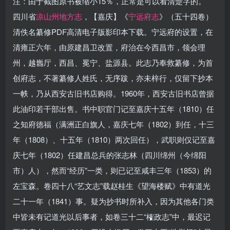
注：由于截图原书被缩小15％，正常是可以看清楚字的。
四川省
凉山州地方志
，【嘉庆】《
宁远府志
》（五十四卷）
清佚名纂修PDF高清电子版影印本下载。宁远府的设置，在
清雍正六年，由原建昌卫改置，府治在今西昌市，领会理
州，越巂厅，西昌、冕宁、盐源县。此志乃奉救纂修，为首
创府志，不著纂修人姓氏，无序跋，亦未梓行，仅留下抄本
一帙，乃从西安古旧书店购得。1960年，西安古旧书店曾据
此油印若干部出售。书中职官门记至嘉庆十五年（1810）任
之知府德福（满洲正白旗人，嘉庆七年（1802）到任，十三
年（1808）、十五年（1810）两次回任），武职则仅记至嘉
庆七年（1802）任建昌总兵的张志林（四川绵州（今绵阳
市）人），然而“经历”一类，则已记至咸丰三年（1853）的
左宝森。卷四十八“艺文志”载赵桂生《望海楼赋》中有道光
二十一年（1841）事。疑为抄书时所补入，因为其他各门类
中皆未有记道光以后事者，如卷三十二“榷政志”中，最迟记