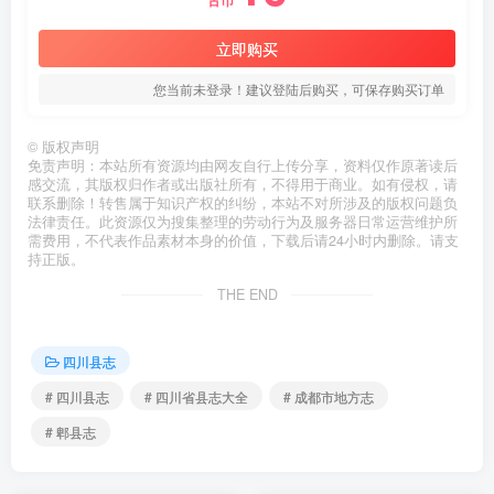
古币
立即购买
您当前未登录！建议登陆后购买，可保存购买订单
©
版权声明
免责声明：本站所有资源均由网友自行上传分享，资料仅作原著读后
感交流，其版权归作者或出版社所有，不得用于商业。如有侵权，请
联系删除！转售属于知识产权的纠纷，本站不对所涉及的版权问题负
法律责任。此资源仅为搜集整理的劳动行为及服务器日常运营维护所
需费用，不代表作品素材本身的价值，下载后请24小时内删除。请支
持正版。
THE END
四川县志
# 四川县志
# 四川省县志大全
# 成都市地方志
# 郫县志