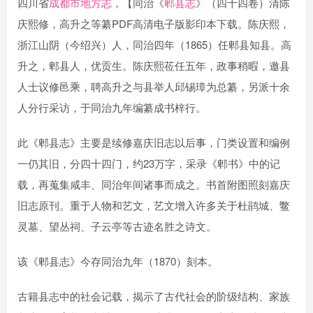
四川省
成都市地方志
，【同治《
郫县志
》（四十四卷）清陈
庆熙修，高升之等纂PDF高清电子版影印本下载。陈庆熙，
浙江山阴（今绍兴）人，同治四年（1865）任郫县知县。高
升之，郫县人，优贡生。陈庆熙莅任五年，政事稍暇，邀县
人士议修邑乘，聘高升之与县举人邱锡璋为总纂，另派十余
人分行采访，于同治九年编纂成书梓行。
此《郫县志》主要是续修嘉庆旧志以后事，门类设置和编例
一仍其旧，分四十四门，约23万字，采录《郫书》中的记
载，再蒐集咸丰、同治年间诸事而成之。书首附图照刻嘉庆
旧志原刊。重于人物和艺文，艺文增入许多关于杜鹃城、鳖
灵墓、望丛祠、子云亭等古迹名胜之诗文。
该《郫县志》今存同治九年（1870）刻本。
古籍县志中的社会记载，揭示了古代社会的阶级结构、家族