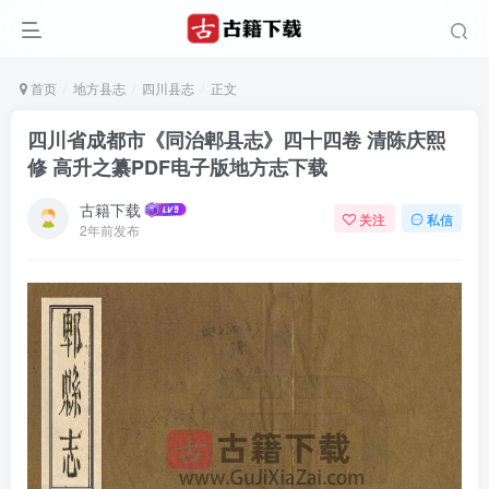
首页
地方县志
四川县志
正文
四川省成都市《同治郫县志》四十四卷 清陈庆熙
修 高升之纂PDF电子版地方志下载
古籍下载
关注
私信
2年前发布