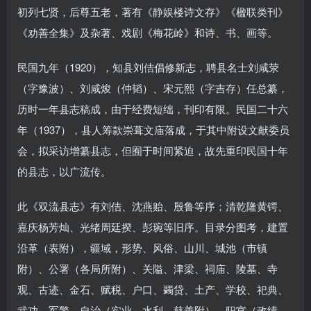
初列七贤，后尊五老，著有《静娱楼诗文存》《楹联类刊》
《劝善全集》及杂著、戏剧《梅花岭》和诗、书、画等。
民国九年（1920），知县刘佶倡修新志，聘县名士刘咸荥
（字豫波）、刘咸焌（仲韬）、宋元熙（字吉存）任总纂，
历时一年县志稿成，由于经费短绌，刊印有限。民国二十六
年（1937），县人筹款崇葺文庙落成，于其中附设文献委员
会，拟采访增纂县志，但囿于时间紧迫，故先重印民国十年
的县志，以广流传。
此《双流县志》有刘佶、沈燕贻、殷鲁等序；清乾隆黄锷、
嘉庆杨芳灿、光绪周廷揆、彭琬等旧序。目录分图考，建置
沿革（表附），疆域，形势、风俗、山川、城池（市镇
附）、公署（各局所附）、关隘、津梁、祠庙、陵墓、寺
观、古迹、金石、赋税、户口、蠲贷、土产、学校、祀典、
武功、军警、自治（实业、水利、慈善附）、职官（政绩