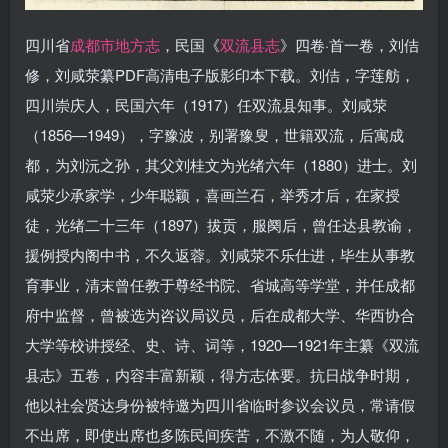
四川省
成都市地方志
，民国《
双流县志
》四卷·首一卷，刘佶
修，刘咸荥纂PDF高清电子版影印本下载。刘佶，字莲舫，
四川崇庆人，民国六年（1917）任双流县知事。刘咸荥
（1856—1949），字豫波，别署豫叟，世籍双流，后寓成
都，为刘沅之孙，其父刘桂文为光绪六年（1880）进士。刘
咸荥少承家学，少年聪颖，喜画兰石，举秀才后，在家授
徒，光绪二十三年（1897）拔贡，服阕后，曾任达县教谕，
援例授内阁中书，不久返蓉。刘咸荥不乐仕进，毕生从事教
育事业，清末曾任教于尊经书院、省城高等学堂，并任成都
府中监督，曾被选为咨议局议员，后在成都大学、华西协合
大学等校讲授经、史、诗、词等，1920—1921年主纂《双流
县志》五卷，内容丰富新颖，得方志体要。抗日战争时期，
他以社会贤达身份被特邀为四川省临时参议会议员，常请假
不出席，即使出席也多陈民间疾苦，不激不随，为人敬仰，