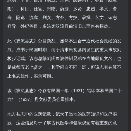
附）、科目、仕宦、封赠、荫袭、乡贤、忠烈、孝义、耆
寿、隐逸、流寓、列女、方外、方技、著撰、艺文、杂志、
祥异、外纪等目，多沿袭双流县前清旧志而略有损益。
此《双流县志》分目杂乱，显然不适合于近代社会政经的发
展。成书于民国时期，而于清末民初县内发生的重大事故则
极少记载。该志总纂刘氏豫波仲韬兄弟在当地颇负文名，也
是成都五老七贤之一，其学问自不同一斑，但该志实在算不
上名志佳作，实为可憾。
该《双流县志》今存有民国十年（1921）铅印本和民国二十
六年（1937）县文献委员会重排本。
地方县志中的医药记载，记录了当地的医药知识和医疗实
践，这些信息对于了解古代医学和健康观念有着重要的意