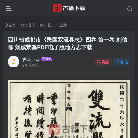
首页
地方县志
四川县志
正文
四川省成都市《民国双流县志》四卷·首一卷 刘佶
修 刘咸荥纂PDF电子版地方志下载
古籍下载
关注
私信
2年前发布