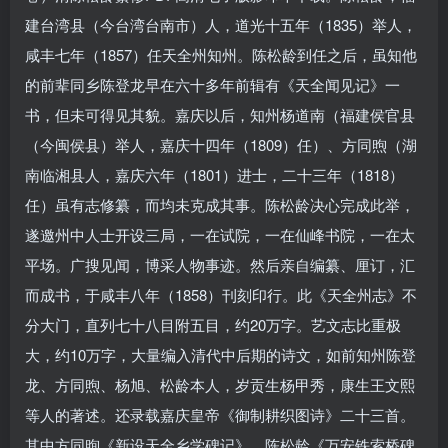
建台湾县（今台湾台南市）人，道光十五年（1835）举人，
咸丰七年（1857）任天全州知州。陈松龄到任之后，虽知他
的前辈同乡陈登龙早在六十多年前辑有《天全闻见记》一
书，但未可得见其貌。嘉庆以后，知州杨道南（福建侯官县
（今闽侯县）举人，嘉庆十四年（1809）任）、方同煦（湖
南临湘县人，嘉庆六年（1801）进士，二十三年（1818）
任）虽有志修纂，而均未克成其事。陈松龄决心完成此举，
遂邀州中人士开设三局，一在试院，一在仙峰书院，一在太
平场。广搜见闻，博采人物事迹。然后亲自编纂、厘订，汇
而成书，于咸丰八年（1858）刊刻印行。此《天全州志》不
分大门，直列七十八目附五目，约20万字。艺文志比重极
大，约10万字，大量编入清代中后期的诗文，如前知州陈登
龙、方同煦、杨旭、松龄本人，岁贡生杨甲秀，康生王文熙
等人的著述。还录载嘉庆皇帝《御制耕织图诗》二十三首。
其中方同煦《新设天全乡学碑记》，陈松龄《万安铁索桥碑