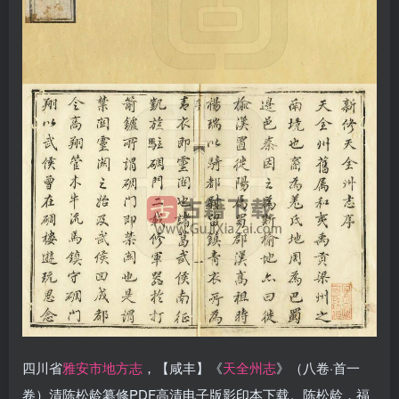
四川省
雅安市地方志
，【咸丰】《
天全州志
》（八卷·首一
卷）清陈松龄纂修PDF高清电子版影印本下载。陈松龄，福