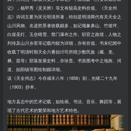
记》，杨甲秀《灵关辨》等文有较高史料价值。《天全州
志》诗词主要为宋元明清所著，特别是明清两代有关天全之
山川风物、名迹胜景者收载颇多，如记颂象鼻山、竹坡坪、
白崖圣灯、玉垒晴雪、禁门瀑布之作。职官之政绩，人物之
列传及山川乡里等记载均较为详细，亦有价值。书末纪闻中
收载了明清时期天全六番抬讨司所辖少数民族（藏、羌、
彝、苗等）部落发展史料，亦珍贵。书首图考中之地舆、河
道、始阳镇等图绘制颇详细。
该《天全州志》今存咸丰八年（1858）刻，光绪二十九年
（1903）抄本。
地方县志中的艺术记载，如绘画、书法、音乐、舞蹈等，展
现了古代艺术的繁荣和地方艺术特色。