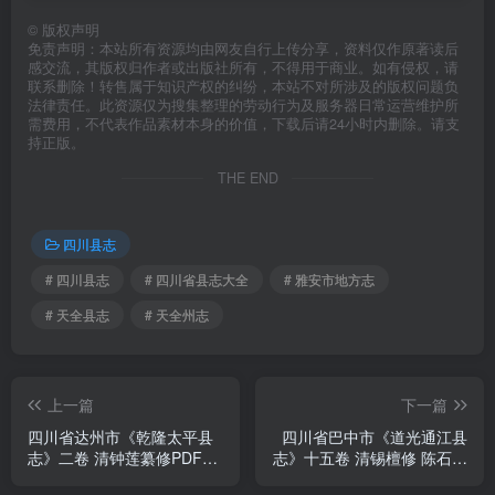
©
版权声明
免责声明：本站所有资源均由网友自行上传分享，资料仅作原著读后
感交流，其版权归作者或出版社所有，不得用于商业。如有侵权，请
联系删除！转售属于知识产权的纠纷，本站不对所涉及的版权问题负
法律责任。此资源仅为搜集整理的劳动行为及服务器日常运营维护所
需费用，不代表作品素材本身的价值，下载后请24小时内删除。请支
持正版。
THE END
四川县志
# 四川县志
# 四川省县志大全
# 雅安市地方志
# 天全县志
# 天全州志
上一篇
下一篇
四川省达州市《乾隆太平县
四川省巴中市《道光通江县
志》二卷 清钟莲纂修PDF电
志》十五卷 清锡檀修 陈石麟
子版地方志下载
纂PDF电子版地方志下载