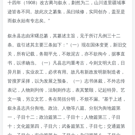
十四年（1908）改古蔺与叙永，劃然为二，山川道里疆域事
迹皆各不同。故此次之纂集，虽曰续修，实同创办，盖至是
而叙永始有专志矣。”
叙永县志由宋曙总纂，其纂述主旨，见于所订凡例三十二
条。兹引述其主要三条如下：“（一）现在国体变更，新旧交
关，所有记载，务期平允，不敢泥古，亦不欲徇今，据事直
书，以求确当。（一）凡县志均重考古，今则文明大启，日
异月新，实业农工，必求有用。故凡有新政发明新制造者，
皆搜罗采择，以为发展之预备。（一）志书体裁，不外志传
表记，人物则列传，法制则作志，表其繁颐，记起特异。艺
文一项，另立文艺，务在简括分明，不烦不漏。”基于上述，
叙永县志共分舆地、政治、人物等八篇。分别为舆地篇第
一，子目十二；政治篇第二，子目十；人物篇第三，子目
十；文化篇第四，子目六；武备篇第五，子目七；交通篇第
六，子目六；实业篇第七，子目十；杂记篇第八，子目六。