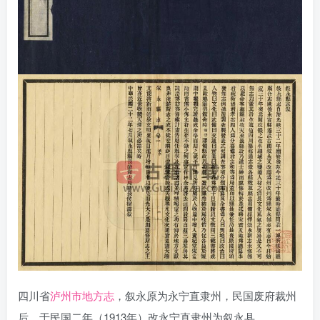
四川省
泸州市地方志
，叙永原为永宁直隶州，民国废府裁州
后，于民国二年（1913年）改永宁直隶州为叙永县。