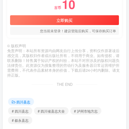
10
古币
立即购买
您当前未登录！建议登陆后购买，可保存购买订单
©
版权声明
免责声明：本站所有资源均由网友自行上传分享，资料仅作原著读后
感交流，其版权归作者或出版社所有，不得用于商业。如有侵权，请
联系删除！转售属于知识产权的纠纷，本站不对所涉及的版权问题负
法律责任。此资源仅为搜集整理的劳动行为及服务器日常运营维护所
需费用，不代表作品素材本身的价值，下载后请24小时内删除。请支
持正版。
THE END
四川县志
# 四川县志
# 四川省县志大全
# 泸州市地方志
# 叙永县志