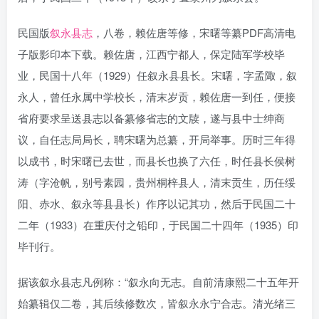
民国版
叙永县志
，八卷，赖佐唐等修，宋曙等纂PDF高清电
子版影印本下载。赖佐唐，江西宁都人，保定陆军学校毕
业，民国十八年（1929）任叙永县县长。宋曙，字孟陬，叙
永人，曾任永属中学校长，清末岁贡，赖佐唐一到任，便接
省府要求呈送县志以备纂修省志的文牍，遂与县中士绅商
议，自任志局局长，聘宋曙为总纂，开局举事。历时三年得
以成书，时宋曙已去世，而县长也换了六任，时任县长侯树
涛（字沧帆，别号素园，贵州桐梓县人，清末贡生，历任绥
阳、赤水、叙永等县县长）作序以记其功，然后于民国二十
二年（1933）在重庆付之铅印，于民国二十四年（1935）印
毕刊行。
据该叙永县志凡例称：“叙永向无志。自前清康熙二十五年开
始纂辑仅二卷，其后续修数次，皆叙永永宁合志。清光绪三