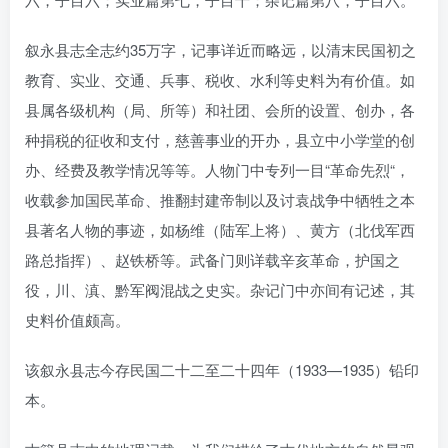
叙永县志全志约35万字，记事详近而略远，以清末民国初之
教育、实业、交通、兵事、税收、水利等史料为有价值。如
县属各级机构（局、所等）和社团、会所的设置、创办，各
种捐税的征收和支付，慈善事业的开办，县立中小学堂的创
办、经费及教学情况等等。人物门中专列一目“革命先烈“，
收载参加国民革命、推翻封建帝制以及讨袁战争中牺牲之本
县著名人物的事迹，如杨维（陆军上将）、黄方（北伐军西
路总指挥）、赵铁桥等。武备门则详载辛亥革命，护国之
役，川、滇、黔军阀混战之史实。杂记门中亦间有记述，其
史料价值颇高。
该叙永县志今存民国二十二至二十四年（1933—1935）铅印
本。