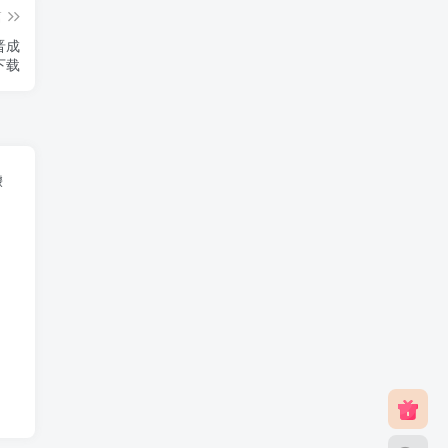
篇
晋成
下载
璩