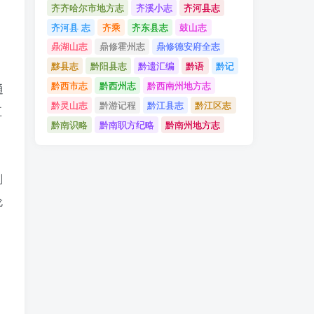
齐齐哈尔市地方志
齐溪小志
齐河县志
齐河县 志
齐乘
齐东县志
鼓山志
州
鼎湖山志
鼎修霍州志
鼎修德安府全志
黟县志
黔阳县志
黔遗汇编
黔语
黔记
黔西市志
黔西州志
黔西南州地方志
通
黔灵山志
黔游记程
黔江县志
黔江区志
五
黔南识略
黔南职方纪略
黔南州地方志
剖
抡