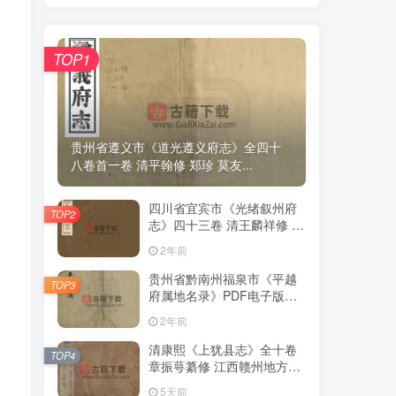
TOP1
TOP1
贵州省遵义市《道光遵义府志》全四十
贵州省遵义市《道光遵义府志》全四十
八卷首一卷 清平翰修 郑珍 莫友...
八卷首一卷 清平翰修 郑珍 莫友...
四川省宜宾市《光绪叙州府
四川省宜宾市《光绪叙州府
TOP2
TOP2
志》四十三卷 清王麟祥修 邱
志》四十三卷 清王麟祥修 邱
晋成纂PDF电子版地方志下
晋成纂PDF电子版地方志下
2年前
2年前
载
载
贵州省黔南州福泉市《平越
贵州省黔南州福泉市《平越
TOP3
TOP3
府属地名录》PDF电子版地
府属地名录》PDF电子版地
方志下载
方志下载
2年前
2年前
清康熙《上犹县志》全十卷
清康熙《上犹县志》全十卷
TOP4
TOP4
章振萼纂修 江西赣州地方志
章振萼纂修 江西赣州地方志
高清 PDF电子版下载
高清 PDF电子版下载
5天前
5天前