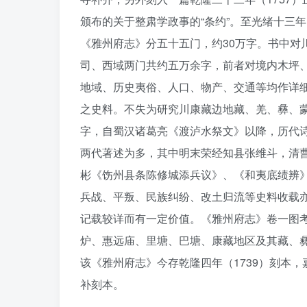
颁布的关于整肃学政事的“条约”。至光绪十三年
《雅州府志》分五十五门，约30万字。书中对
司、西域两门共约五万余字，前者对境内木坪
地域、历史夷俗、人口、物产、交通等均作详
之史料。不失为研究川康藏边地藏、羌、彝、
字，自蜀汉诸葛亮《渡泸水祭文》以降，历代
两代著述为多，其中明末荣经知县张维斗，清
彬《饬州县条陈修城添兵议》、《和夷底绩辨
兵战、平叛、民族纠纷、改土归流等史料收载
记载较详而有一定价值。《雅州府志》卷一图
炉、惠远庙、里塘、巴塘、康藏地区及其藏、
该《雅州府志》今存乾隆四年（1739）刻本，
补刻本。