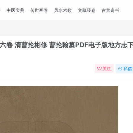
谱
中医宝典
传世画卷
风水术数
文藏经卷
古禁奇书
卷 清曹抡彬修 曹抡翰纂PDF电子版地方志
关注
私信