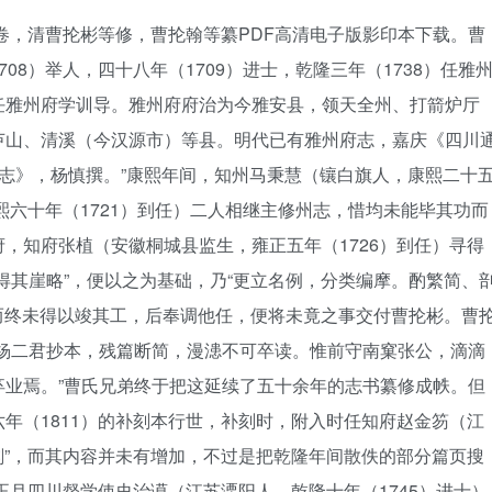
卷，清曹抡彬等修，曹抡翰等纂PDF高清电子版影印本下载。曹
08）举人，四十八年（1709）进士，乾隆三年（1738）任雅
任雅州府学训导。雅州府府治为今雅安县，领天全州、打箭炉厅
芦山、清溪（今汉源市）等县。明代已有雅州府志，嘉庆《四川
府志》，杨慎撰。”康熙年间，知州马秉慧（镶白旗人，康熙二十
熙六十年（1721）到任）二人相继主修州志，惜均未能毕其功而
，知府张植（安徽桐城县监生，雍正五年（1726）到任）寻得
得其崖略”，便以之为基础，乃“更立名例，分类编摩。酌繁简、
，而终未得以竣其工，后奉调他任，便将未竟之事交付曹抡彬。曹
、杨二君抄本，残篇断简，漫漶不可卒读。惟前守南窠张公，滴滴
卒业焉。”曹氏兄弟终于把这延续了五十余年的志书纂修成帙。但
年（1811）的补刻本行世，补刻时，附入时任知府赵金笏（江
补刻”，而其内容并未有增加，不过是把乾隆年间散佚的部分篇页搜
正月四川督学使史治谟（江苏溧阳人，乾隆十年（1745）进士）