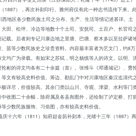
（1887），再次补刻印行。雅州府仅有此一种志书流传下来。
川西地区各少数民族土司之分布、生产、生活等情记述甚详。土
、大田、松坪、冷边等地数十个土司、安抚司、土百户、长官司
细记载。后者则专记川康边地之里塘、巴塘、察木多以至拉萨诸
蒙、苗等少数民族史之珍贵资料。内容最丰富者为艺文门，约8万
诗文均广为录载。有如宋之苏轼，明之杨慎等人的诗文。以明、
曹抡彬的诗文均各有二十余篇（首）。张维斗《邓通城记》、曹
》等文有较高史料价值。筹边、勘乱门中对川康地区秦汉迄清代
亦极详尽，价值较高。其余门类以山川、寺观、津梁、水利等门
考中收图二十余幅，除府属及各县舆图外，还绘制了泸定桥、打
彝等少数民族服饰、习俗图，亦有较高史料价值。
嘉庆十六年（1811）知府赵金笏补刻本，光绪十三年（1887）