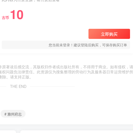
10
古币
立即购买
您当前未登录！建议登陆后购买，可保存购买订单
作原著读后感交流，其版权归作者或出版社所有，不得用于商业。如有侵权，
版权问题负法律责任。此资源仅为搜集整理的劳动行为及服务器日常运营维护
删除。请支持正版。
THE END
# 雅州府志