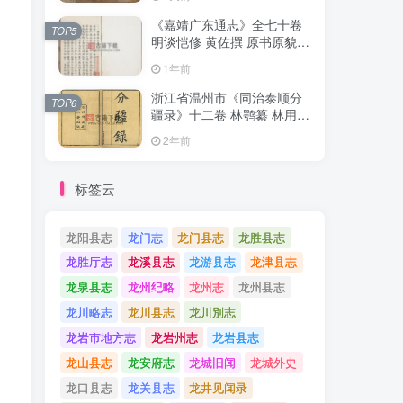
《嘉靖广东通志》全七十卷
《嘉靖广东通志》全七十卷
TOP5
TOP5
明谈恺修 黄佐撰 原书原貌高
明谈恺修 黄佐撰 原书原貌高
清PDF电子版地方志下载
清PDF电子版地方志下载
1年前
1年前
浙江省温州市《同治泰顺分
浙江省温州市《同治泰顺分
TOP6
TOP6
疆录》十二卷 林鹗纂 林用霖
疆录》十二卷 林鹗纂 林用霖
续纂PDF电子版地方志下载
续纂PDF电子版地方志下载
2年前
2年前
标签云
龙阳县志
龙门志
龙门县志
龙胜县志
龙胜厅志
龙溪县志
龙游县志
龙津县志
龙泉县志
龙州纪略
龙州志
龙州县志
龙川略志
龙川县志
龙川別志
龙岩市地方志
龙岩州志
龙岩县志
龙山县志
龙安府志
龙城旧闻
龙城外史
龙口县志
龙关县志
龙井见闻录