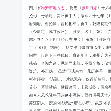
四川省
雅安市地方志
， 乾隆《
雅州府志
》十六
抡彬，号炳庵，贵州黄平人，康熙四十七年（17
府知府。曹抡翰，曹抡彬弟，贡生，乾隆初期
（今康定，属甘孜州）、雅安、名山、荥经、
志》卷百八十四《经籍志·史部》著录“《雅州
年（1686）到任）、杨文彩（镶白旗监生，康
问世，仅留下一些残稿。雍正年间，雅州升为府
残稿，查阅之余，见编而未就，不得全貌，仅“
疑难、补正伪”，虽然“不遗余力，几历寒暑”
彬有序称：“访郡志，片纸无存，仅得前牧马
苦心，纂辑抄稿，缘晋监司，未及成帙，属余
如今未见乾隆年间的刻本流传，仅有清嘉庆十六
苏江阴人）撰的“补镌雅州府志小序”。虽云“
寻补齐，另外刻入一篇乾隆二十二年（1757）