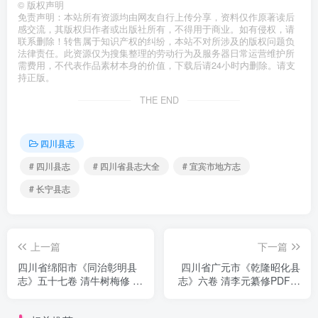
©
版权声明
免责声明：本站所有资源均由网友自行上传分享，资料仅作原著读后
感交流，其版权归作者或出版社所有，不得用于商业。如有侵权，请
联系删除！转售属于知识产权的纠纷，本站不对所涉及的版权问题负
法律责任。此资源仅为搜集整理的劳动行为及服务器日常运营维护所
需费用，不代表作品素材本身的价值，下载后请24小时内删除。请支
持正版。
THE END
四川县志
# 四川县志
# 四川省县志大全
# 宜宾市地方志
# 长宁县志
上一篇
下一篇
四川省绵阳市《同治彰明县
四川省广元市《乾隆昭化县
志》五十七卷 清牛树梅修 何
志》六卷 清李元纂修PDF电
庆恩 李朝栋纂PDF电子版地
子版地方志下载
方志下载