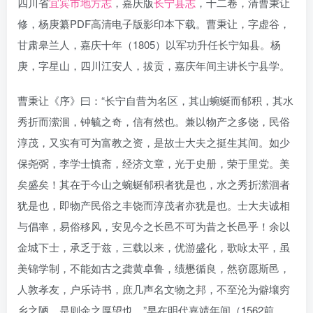
四川省
宜宾市地方志
，嘉庆版
长宁县志
，十二卷，清曹秉让
修，杨庚纂PDF高清电子版影印本下载。曹秉让，字虚谷，
甘肃皋兰人，嘉庆十年（1805）以军功升任长宁知县。杨
庚，字星山，四川江安人，拔贡，嘉庆年间主讲长宁县学。
曹秉让《序》曰：“长宁自昔为名区，其山蜿蜒而郁积，其水
秀折而潆洄，钟毓之奇，信有然也。兼以物产之多饶，民俗
淳茂，又实有可为富教之资，是故士大夫之挺生其间。如少
保尧弼，李学士慎斋，经济文章，光于史册，荣于里党。美
矣盛矣！其在于今山之蜿蜒郁积者犹是也，水之秀折潆洄者
犹是也，即物产民俗之丰饶而淳茂者亦犹是也。士大夫诚相
与倡率，易俗移风，安见今之长邑不可为昔之长邑乎！余以
金城下士，承乏于兹，三载以来，优游盛化，歌咏太平，虽
美锦学制，不能如古之龚黄卓鲁，绩懋循良，然窃愿斯邑，
人敦孝友，户乐诗书，庶几声名文物之邦，不至沦为僻壤穷
乡之陋，是则余之厚望也。”早在明代嘉靖年间（1562前