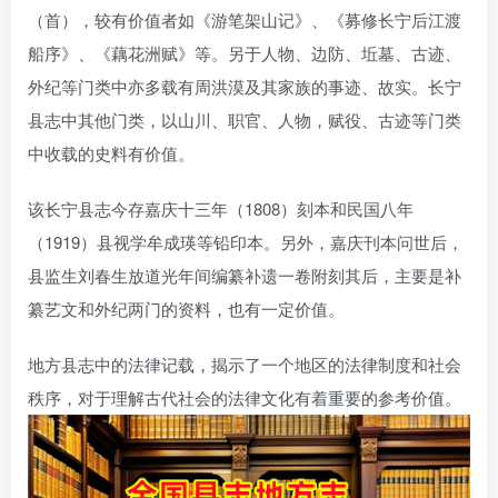
（首），较有价值者如《游笔架山记》、《募修长宁后江渡
船序》、《藕花洲赋》等。另于人物、边防、坵墓、古迹、
外纪等门类中亦多载有周洪漠及其家族的事迹、故实。长宁
县志中其他门类，以山川、职官、人物，赋役、古迹等门类
中收载的史料有价值。
该长宁县志今存嘉庆十三年（1808）刻本和民国八年
（1919）县视学牟成瑛等铅印本。另外，嘉庆刊本问世后，
县监生刘春生放道光年间编纂补遗一卷附刻其后，主要是补
纂艺文和外纪两门的资料，也有一定价值。
地方县志中的法律记载，揭示了一个地区的法律制度和社会
秩序，对于理解古代社会的法律文化有着重要的参考价值。