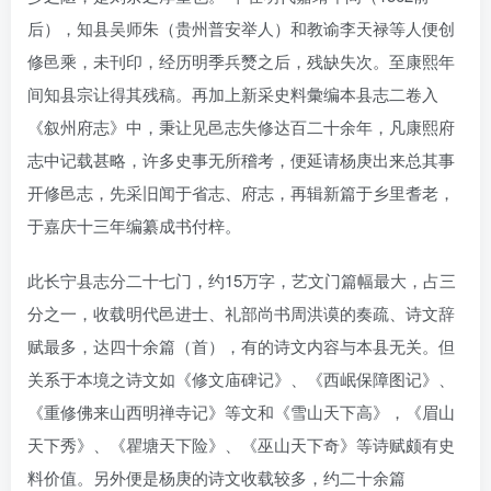
后），知县吴师朱（贵州普安举人）和教谕李天禄等人便创
修邑乘，未刊印，经历明季兵燹之后，残缺失次。至康熙年
间知县宗让得其残稿。再加上新采史料彙编本县志二卷入
《叙州府志》中，秉让见邑志失修达百二十余年，凡康熙府
志中记载甚略，许多史事无所稽考，便延请杨庚出来总其事
开修邑志，先采旧闻于省志、府志，再辑新篇于乡里耆老，
于嘉庆十三年编纂成书付梓。
此长宁县志分二十七门，约15万字，艺文门篇幅最大，占三
分之一，收载明代邑进士、礼部尚书周洪谟的奏疏、诗文辞
赋最多，达四十余篇（首），有的诗文内容与本县无关。但
关系于本境之诗文如《修文庙碑记》、《西岷保障图记》、
《重修佛来山西明禅寺记》等文和《雪山天下高》，《眉山
天下秀》、《瞿塘天下险》、《巫山天下奇》等诗赋颇有史
料价值。另外便是杨庚的诗文收载较多，约二十余篇