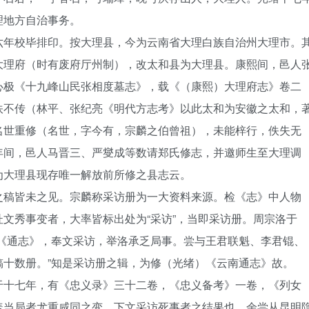
理地方自治事务。
六年校毕排印。按大理县，今为云南省大理白族自治州大理市。
大理府（时有废府厅州制），改太和县为大理县。康熙间，邑人
心极《十九峰山民张相度墓志》，载《（康熙）大理府志》卷二
佚不传（林平、张纪亮《明代方志考》以此太和为安徽之太和，
名世重修（名世，字今有，宗麟之伯曾祖），未能梓行，佚失无
年间，邑人马晋三、严燮成等数请郑氏修志，并邀师生至大理调
为大理县现存唯一解放前所修之县志云。
之稿皆未之见。宗麟称采访册为一大资料来源。检《志》中人物
文秀事变者，大率皆标出处为“采访”，当即采访册。周宗洛于
修《通志》，奉文采访，举洛承乏局事。尝与王君联魁、李君锟、
稿十数册。”知是采访册之辑，为修（光绪）《云南通志》故。
于十七年，有《忠义录》三十二卷，《忠义备考》一卷，《列女
盖当局者尤重咸同之变，下文采访死事者之结果也。余尝从昆明