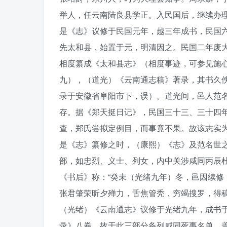
举人，任云南陆良县学正。入民国后，继续办
是《志》议修于民国元年，越三年成书，民国
先太和县，始置于元，明清因之。民国二年废
相度纂成《太和县志》（相度事迹，可参见施
九），（道光）《云南通志稿》著录，其书久
录于安徽省阜阳市下，误）。道光间，邑人范
存。据《郑天挺日记》，民国三十三、三十四
查，郑氏尝拟定例目，而事竟不果。故该志实
是《志》纂修之时，（康熙）《志》及范名世
部，如忠烈、义士、列女，内中关涉咸同丙辰杜
《书后》称：“癸未（光绪九年）冬，邑因续
张君肇荣昕夕殚力，舌焦管秃，穷竭搜罗，得
（光绪）《云南通志》议修于光绪九年，成书
录》八卷，故于此三部分备列咸同死事名单，