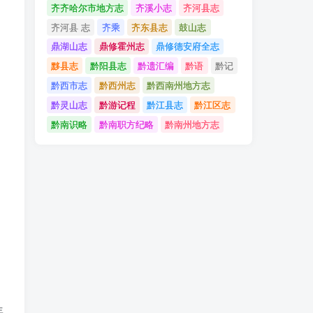
齐齐哈尔市地方志
齐溪小志
齐河县志
齐河县 志
齐乘
齐东县志
鼓山志
鼎湖山志
鼎修霍州志
鼎修德安府全志
黟县志
黔阳县志
黔遗汇编
黔语
黔记
黔西市志
黔西州志
黔西南州地方志
黔灵山志
黔游记程
黔江县志
黔江区志
黔南识略
黔南职方纪略
黔南州地方志
年