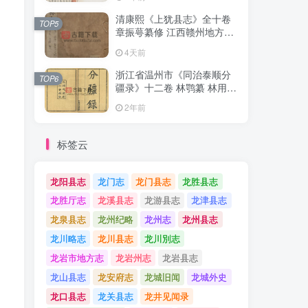
清康熙《上犹县志》全十卷
清康熙《上犹县志》全十卷
TOP5
TOP5
章振萼纂修 江西赣州地方志
章振萼纂修 江西赣州地方志
高清 PDF电子版下载
高清 PDF电子版下载
4天前
4天前
浙江省温州市《同治泰顺分
浙江省温州市《同治泰顺分
TOP6
TOP6
疆录》十二卷 林鹗纂 林用霖
疆录》十二卷 林鹗纂 林用霖
续纂PDF电子版地方志下载
续纂PDF电子版地方志下载
2年前
2年前
标签云
龙阳县志
龙门志
龙门县志
龙胜县志
龙胜厅志
龙溪县志
龙游县志
龙津县志
龙泉县志
龙州纪略
龙州志
龙州县志
龙川略志
龙川县志
龙川別志
龙岩市地方志
龙岩州志
龙岩县志
龙山县志
龙安府志
龙城旧闻
龙城外史
龙口县志
龙关县志
龙井见闻录