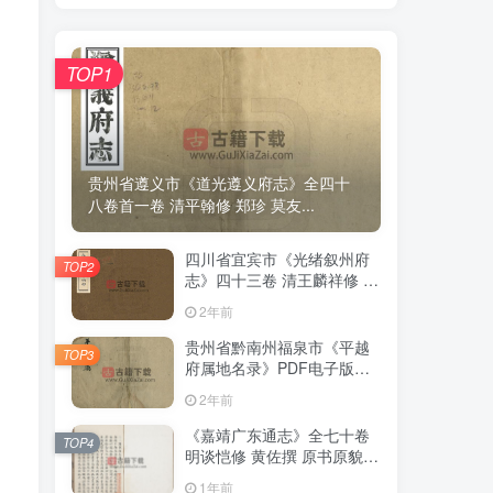
TOP1
TOP1
贵州省遵义市《道光遵义府志》全四十
贵州省遵义市《道光遵义府志》全四十
八卷首一卷 清平翰修 郑珍 莫友...
八卷首一卷 清平翰修 郑珍 莫友...
四川省宜宾市《光绪叙州府
四川省宜宾市《光绪叙州府
TOP2
TOP2
志》四十三卷 清王麟祥修 邱
志》四十三卷 清王麟祥修 邱
晋成纂PDF电子版地方志下
晋成纂PDF电子版地方志下
2年前
2年前
载
载
贵州省黔南州福泉市《平越
贵州省黔南州福泉市《平越
TOP3
TOP3
府属地名录》PDF电子版地
府属地名录》PDF电子版地
方志下载
方志下载
2年前
2年前
《嘉靖广东通志》全七十卷
《嘉靖广东通志》全七十卷
TOP4
TOP4
明谈恺修 黄佐撰 原书原貌高
明谈恺修 黄佐撰 原书原貌高
清PDF电子版地方志下载
清PDF电子版地方志下载
1年前
1年前