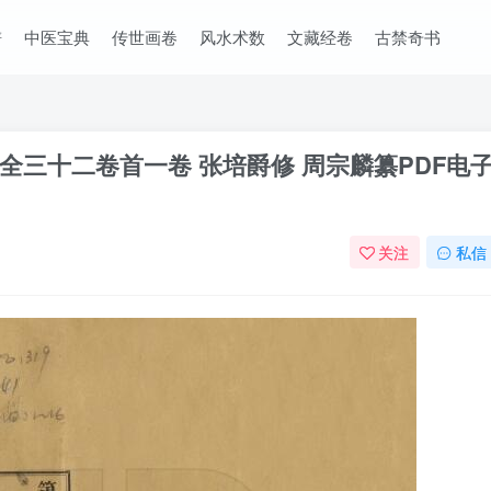
谱
中医宝典
传世画卷
风水术数
文藏经卷
古禁奇书
三十二卷首一卷 张培爵修 周宗麟纂PDF电
关注
私信