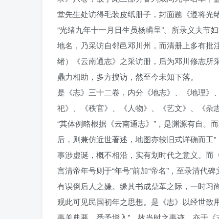
堂先生处访得毛装皮纸册子，封面题《遵将光
“光绪九年十一月日生员杨嶙呈”。所录义夫节
地名，乃采访自邻邑邓川州，而清册上多有批注，如
绪）《云南通志》之采访册，后为邓川修志所
鼎力相助，多方搜访，然至今未知下落。
是《志》三十二卷，内分《地志》、《地理》
祀》、《秩官》、《人物》、《艺文》、《杂
“其体例略根据《云南通志》”，是渊源有自。
后，则兼仿近世著述，地图亦较旧式详确而工”
事涉虚诞，概不相沿，实有划时代之意义。而《
言清帝年号则于“年号”前加“帝名”，至录清代
有误倒后人之嫌。缘其书成鼎革之际，一时习
观此可见民国初年之思想。是《志》以经世致
事关典要，悉予增入”，故当时之事迹，亦于《