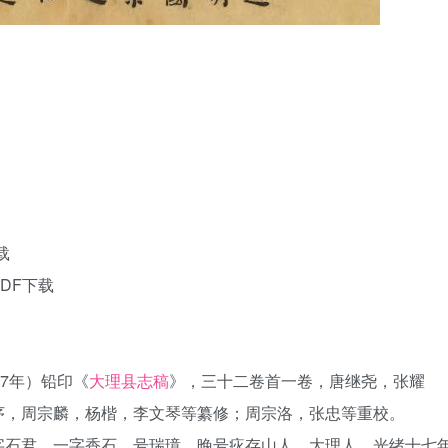
载
DF下载
7年）铅印《
大理县志稿
》，三十二卷首一卷，唐继尧，张耀
序，周宗麟，杨楷，李文琴等纂修；周宗洛，张忠等重校。
字石君，一字香石，号瑞璋，晚号疢存山人，大理人。光绪十七