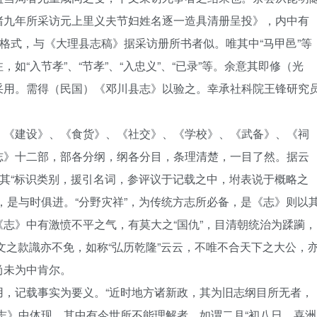
绪九年所采访元上里义夫节妇姓名逐一造具清册呈投》，内中有
妇格式，与《大理县志稿》据采访册所书者似。唯其中“马甲邑”等
“入节孝”、“节孝”、“入忠义”、“已录”等。余意其即修（光
采用。需得（民国）《邓川县志》以验之。幸承社科院王锋研究
、《建设》、《食货》、《社交》、《学校》、《武备》、《祠
志》十二部，部各分纲，纲各分目，条理清楚，一目了然。据云
而其“标识类别，援引名词，参评议于记载之中，坿表说于概略之
，是与时俱进。“分野灾祥”，为传统方志所必备，是《志》则以
志》中有激愤不平之气，有莫大之“国仇”，目清朝统治为蹂躏，
碑文之款識亦不免，如称“弘历乾隆”云云，不唯不合天下之大公，
尚未为中肯尔。
用，记载事实为要义。“近时地方诸新政，其为旧志纲目所无者，
志》中体现。其中有今世所不能理解者，如谓二月“初八日，喜洲