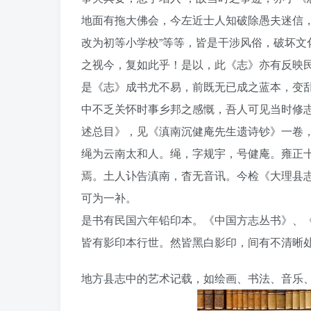
地面有拖大佛会，今左近士人知破除愚夫迷信，
改为初等小学校”等等，皆是干涉风俗，破坏
之视今，复如此乎！是以，此《志》亦有反映
是《志》成书尤不易，前既无已成之蓝本，变
中不乏关怀时事乡邦之感慨，吾人可见当时修
述总目》，见《滇南沉健庵先生遗诗钞》一卷
绳为云南太和人。绳，字规宇，号健庵。雍正
焉。土人讣告滇南，杳无音讯。今检《大理县
可为一补。
是书有民国六年铅印本。《中国方志丛书》、
皆有影印本行世。然皆黑白影印，间有不清晰
地方县志中的艺术记载，如绘画、书法、音乐