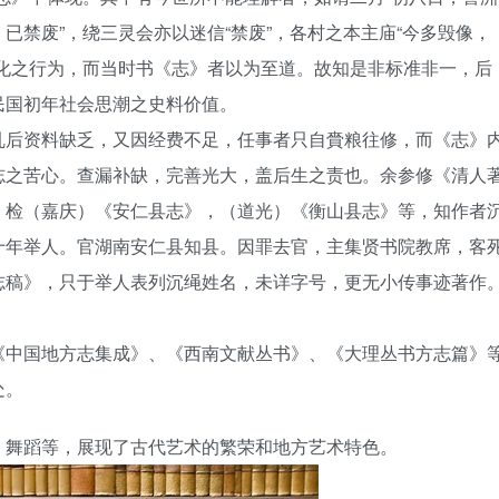
已禁废”，绕三灵会亦以迷信“禁废”，各村之本主庙“今多毁像，
文化之行为，而当时书《志》者以为至道。故知是非标准非一，后
民国初年社会思潮之史料价值。
乱后资料缺乏，又因经费不足，任事者只自賫粮往修，而《志》
志之苦心。查漏补缺，完善光大，盖后生之责也。余参修《清人
，检（嘉庆）《安仁县志》，（道光）《衡山县志》等，知作者
十年举人。官湖南安仁县知县。因罪去官，主集贤书院教席，客
志稿》，只于举人表列沉绳姓名，未详字号，更无小传事迹著作
《中国地方志集成》、《西南文献丛书》、《大理丛书方志篇》
处。
、舞蹈等，展现了古代艺术的繁荣和地方艺术特色。