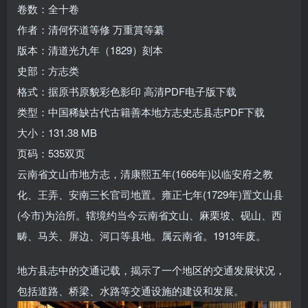
卷数：全十卷
作者：清何怀道等修 万重篔等纂
版本：清道光九年（1829）刻本
史部：方志类
格式：据原书原貌彩色影印 高清PDF电子版下载
类型：中国稀缺古代古籍善本地方志史志县志PDF下载
大小：131.38 MB
页码：535双页
云南省文山市地方志，清康熙五年(1666年)以临安府之教
化、王弄、安南三长官司地置。雍正七年(1729年)置文山县
(今市)为治所。辖境约当今云南省文山、麻栗坡、砚山、西
畴、马关、屏边、河口等县地。属云南省。1913年废。
地方县志中的交通记载，揭示了一个地区的交通发展状况，
包括道路、桥梁、水路等交通设施的建设和发展。