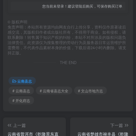
您当前未登录！建议登陆后购买，可保存购买订单
©
版权声明
免责声明：本站所有资源均由网友自行上传分享，资料仅作原著读后
感交流，其版权归作者或出版社所有，不得用于商业。如有侵权，请
联系删除！转售属于知识产权的纠纷，本站不对所涉及的版权问题负
法律责任。此资源仅为搜集整理的劳动行为及服务器日常运营维护所
需费用，不代表作品素材本身的价值，下载后请24小时内删除。请支
持正版。
THE END
云南县志
# 云南县志
# 云南省县志大全
# 文山市地方志
# 开化府志
上一篇
下一篇
云南省普洱市《乾隆景东直
云南省楚雄市禄丰县《乾隆