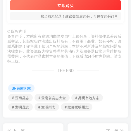
立即购买
您当前未登录！建议登陆后购买，可保存购买订单
©
版权声明
免责声明：本站所有资源均由网友自行上传分享，资料仅作原著读后
感交流，其版权归作者或出版社所有，不得用于商业。如有侵权，请
联系删除！转售属于知识产权的纠纷，本站不对所涉及的版权问题负
法律责任。此资源仅为搜集整理的劳动行为及服务器日常运营维护所
需费用，不代表作品素材本身的价值，下载后请24小时内删除。请支
持正版。
THE END
云南县志
# 云南县志
# 云南省县志大全
# 昆明市地方志
# 嵩明县志
# 嵩明州志
# 续修嵩明州志
上一篇
下一篇