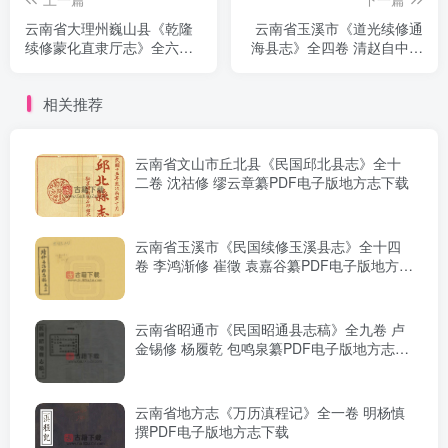
云南省大理州巍山县《乾隆
云南省玉溪市《道光续修通
续修蒙化直隶厅志》全六卷
海县志》全四卷 清赵自中纂
首一卷 清刘垲 席庆年修 吴
修PDF电子版地方志下载
蒲纂PDF电子版地方志下载
相关推荐
云南省文山市丘北县《民国邱北县志》全十
二卷 沈祜修 缪云章纂PDF电子版地方志下载
云南省玉溪市《民国续修玉溪县志》全十四
卷 李鸿渐修 崔徵 袁嘉谷纂PDF电子版地方志
下载
云南省昭通市《民国昭通县志稿》全九卷 卢
金锡修 杨履乾 包鸣泉纂PDF电子版地方志下
载
云南省地方志《万历滇程记》全一卷 明杨慎
撰PDF电子版地方志下载