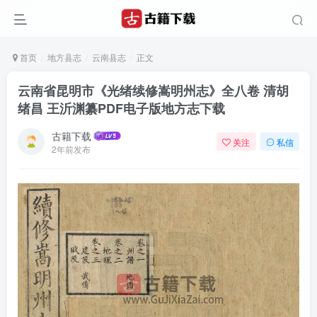
首页
地方县志
云南县志
正文
云南省昆明市《光绪续修嵩明州志》全八卷 清胡
绪昌 王沂渊纂PDF电子版地方志下载
古籍下载
关注
私信
2年前发布