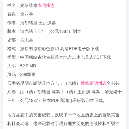
书名：光绪续修
嵩明州志
卷数：全八卷
作者：清胡绪昌 王沂渊纂
版本：清光绪十三年（公元1887）刻本
史部：方志类
格式：据原书原貌彩色影印 高清PDF电子版下载
类型：中国稀缺古代古籍善本地方志史志县志PDF下载
大小：52.9 MB
页码：298双页
云南省昆明市嵩明县地方志，（光绪）
续修嵩明州志
全书共
八卷，由（清）胡绪昌 等纂；（清）王沂渊 等纂，清光绪十
三年（公元1887）刻本PDF高清电子版影印本下载。
地方县志中的灾害记载，反映了一个地区历史上的自然灾害
和社会动荡，这些记载对于理解地方历史的连续性和断裂性