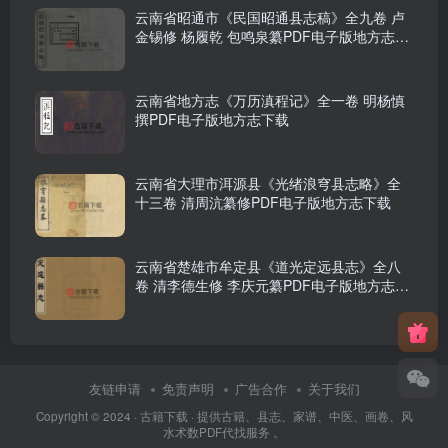
云南省昭通市《民国昭通县志稿》全九卷 卢
金锡修 杨履乾 包鸣泉纂PDF电子版地方志下
载
云南省地方志《万历滇程记》全一卷 明杨慎
撰PDF电子版地方志下载
云南省大理市洱源县《光绪浪穹县志略》全
十三卷 清周沆纂修PDF电子版地方志下载
云南省楚雄市牟定县《道光定远县志》全八
卷 清李德生修 李庆元纂PDF电子版地方志下
载
友链申请
免责声明
广告合作
关于我们
Copyright © 2024 ·
古籍下载
· 提供古籍、县志、家谱、中医、画卷、风
水术数PDF代找服务 。