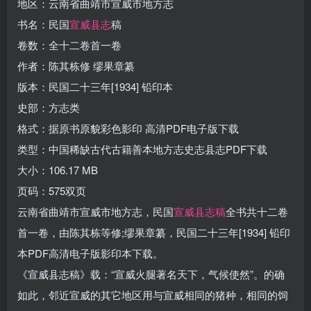
地区：云南省曲靖市宣威市地方志
书名：民国
宣威县志
稿
卷数：全十二卷首一卷
作者：陈其栋修 缪果章纂
版本：民国二十三年[1934] 铅印本
史部：方志类
格式：据原书原貌彩色影印 高清PDF电子版下载
类型：中国稀缺古代古籍善本地方志史志县志PDF下载
大小：106.17 MB
页码：575双页
云南省曲靖市宣威市地方志，民国
宣威县志稿
全书共十二卷
首一卷，由陈其栋等修;缪果章纂，民国二十三年[1934] 铅印
本PDF高清电子版影印本下载。
《宣威县志稿》载：“宣威火腿著名天下，气候使然”。的确
如此，邻近宣威的其它地区用与宣威相同的猪种，相同的饲