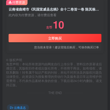
付费资源
云南省曲靖市《民国宣威县志稿》全十二卷首一卷 陈其栋修 缪果章纂PDF电子版地方志下载
此内容为付费资源，请付费后查看
10
古币
立即购买
您当前未登录！建议登陆后购买，可保存购买订单
©
版权声明
免责声明：本站所有资源均由网友自行上传分享，资料仅作原著读后
感交流，其版权归作者或出版社所有，不得用于商业。如有侵权，请
联系删除！转售属于知识产权的纠纷，本站不对所涉及的版权问题负
法律责任。此资源仅为搜集整理的劳动行为及服务器日常运营维护所
需费用，不代表作品素材本身的价值，下载后请24小时内删除。请支
持正版。
THE END
云南县志