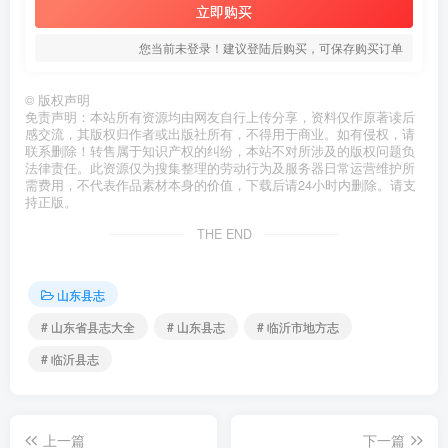
立即购买
您当前未登录！建议登陆后购买，可保存购买订单
©
版权声明
免责声明：本站所有资源均由网友自行上传分享，资料仅作原著读后
感交流，其版权归作者或出版社所有，不得用于商业。如有侵权，请
联系删除！转售属于知识产权的纠纷，本站不对所涉及的版权问题负
法律责任。此资源仅为搜集整理的劳动行为及服务器日常运营维护所
需费用，不代表作品素材本身的价值，下载后请24小时内删除。请支
持正版。
THE END
山东县志
# 山东省县志大全
# 山东县志
# 临沂市地方志
# 临沂县志
上一篇
下一篇