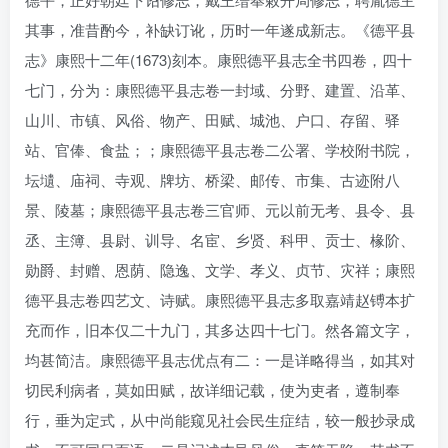
其事，准昔酌今，补缺订讹，历时一年遂成新志。《德平县
志》康熙十二年(1673)刻本。康熙德平县志全书四卷，四十
七门，分为：康熙德平县志卷一封域、分野、建置、沿革、
山川、市镇、风俗、物产、田赋、城池、户口、存留、驿
站、官俸、食盐；；康熙德平县志卷二公署、学校附书院，
坛壝、庙祠、寺观、牌坊、桥梁、邮传、市集、古迹附八
景、陵墓；康熙德平县志卷三官师、元以前无考、县令、县
丞、主簿、县尉、训导、名宦、乡贤、科甲、贡士、椽阶、
勋爵、封赠、恩荫、隐逸、文学、孝义、贞节、灾祥；康熙
德平县志卷四艺文、诗赋。康熙德平县志多取嘉靖赵镈本扩
充而作，旧本仅二十九门，其多达四十七门。然各篇文字，
均甚简洁。康熙德平县志优点有二：一是详略得当，如其对
切民利病者，莫如田赋，故详细记载，使为吏者，遵制奉
行，垂为定式，从中尚能窥见社会民生症结，较一般抄录成