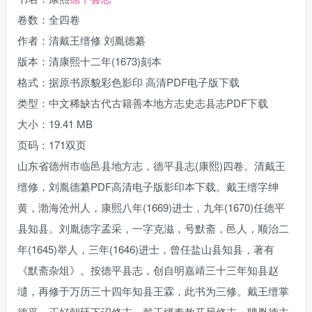
卷数：全四卷
作者：清戴王缙修 刘胤德纂
版本：清康熙十二年(1673)刻本
格式：据原书原貌彩色影印 高清PDF电子版下载
类型：中文稀缺古代古籍善本地方志史志县志PDF下载
大小：19.41 MB
页码：171双页
山东省德州市临邑县地方志，德平县志(康熙)四卷。清戴王
缙修，刘胤德纂PDF高清电子版影印本下载。戴王缙字绅
黄，渤海沧州人，康熙八年(1669)进士，九年(1670)任德平
县知县。刘胤德字孟采，一字克滋，号默斋，邑人，顺治二
年(1645)举人，三年(1646)进士，曾任盐山县知县，著有
《默斋杂俎》。按德平县志，创自明嘉靖三十三年知县赵
壝，再修于万历三十四年知县王霖，此书为三修。戴王缙掌
德平，正好朝廷下诏修志，戴王缙奉敕开局修志，聘胤德主