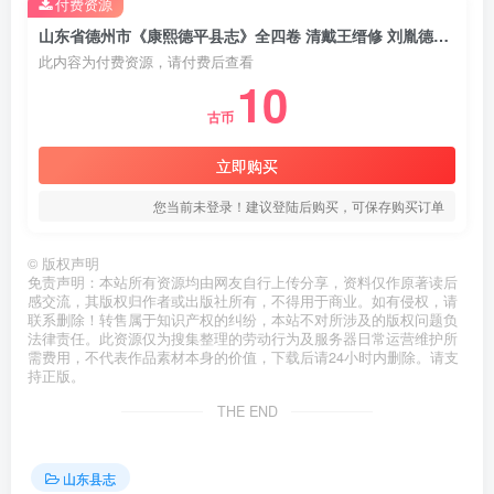
付费资源
山东省德州市《康熙德平县志》全四卷 清戴王缙修 刘胤德纂PDF电子版地方志下载
此内容为付费资源，请付费后查看
10
古币
立即购买
您当前未登录！建议登陆后购买，可保存购买订单
©
版权声明
免责声明：本站所有资源均由网友自行上传分享，资料仅作原著读后
感交流，其版权归作者或出版社所有，不得用于商业。如有侵权，请
联系删除！转售属于知识产权的纠纷，本站不对所涉及的版权问题负
法律责任。此资源仅为搜集整理的劳动行为及服务器日常运营维护所
需费用，不代表作品素材本身的价值，下载后请24小时内删除。请支
持正版。
THE END
山东县志