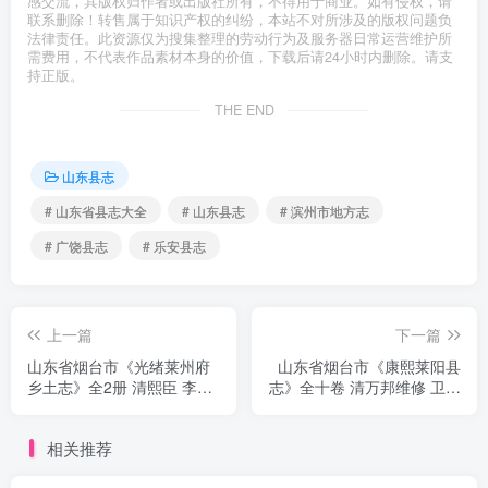
感交流，其版权归作者或出版社所有，不得用于商业。如有侵权，请
联系删除！转售属于知识产权的纠纷，本站不对所涉及的版权问题负
法律责任。此资源仅为搜集整理的劳动行为及服务器日常运营维护所
需费用，不代表作品素材本身的价值，下载后请24小时内删除。请支
持正版。
THE END
山东县志
# 山东省县志大全
# 山东县志
# 滨州市地方志
# 广饶县志
# 乐安县志
上一篇
下一篇
山东省烟台市《光绪莱州府
山东省烟台市《康熙莱阳县
乡土志》全2册 清熙臣 李恩
志》全十卷 清万邦维修 卫元
祥修 董锦章纂PDF电子版地
爵 张重润纂PDF电子版地方
方志下载
志下载
相关推荐