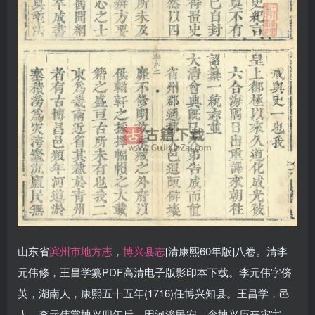
山东省
滨州市地方志
，
博兴县志
[清康熙60年版]八卷。清李
元伟修，王昌学纂PDF高清电子版影印本下载。李元伟字侪
英，湖南人，康熙五十五年(1716)任博兴知县。王昌学，邑
人。李元伟掌博兴四年后，因河浚民安，念博兴历来灾害