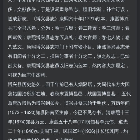
多，文献多佚，于是设局重修邑志。踵旧增新，补亡订误，
遂成新志。《博兴县志》康熙六十年(1721)刻本。康熙博兴
县志全书八卷，分为：卷一方舆；卷二建置；卷三河渠；卷
四赋役；康熙博兴县志卷五典礼；卷六官师；卷七人物；卷
八艺文。康熙博兴县志每门下附有诸小目。康熙博兴县志录
有旧闻者十分之二，搜采时事者十分之三，较之故志，已灿
然大备。康熙博兴县志虽以旧志为蓝本，然内容大加厘定，
可视为邑志中杰构。
博兴县历史悠久，四千年前已有人烟聚居，为周代东方大国
蒲姑国治所所在地。春秋末置博昌邑，战国置博昌县， 五代
后唐改博昌为博兴到如今。博兴县修志始于明代，万历年间
(1573－1620)知县陆南至主修，今已不见存书。清康熙十三
年(1674)知县万云、康熙五十八年(1719)知县李元伟、道光
二十年(1840)知县周壬福、民国25年(1936)县长张其丙，均