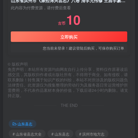
山东省滨州市《康熙博兴县志》八卷 清李元伟修 王昌学纂PDF电子版地方志下载
此内容为付费资源，请付费后查看
10
古币
立即购买
您当前未登录！建议登陆后购买，可保存购买订单
©
版权声明
免责声明：本站所有资源均由网友自行上传分享，资料仅作原著读后
感交流，其版权归作者或出版社所有，不得用于商业。如有侵权，请
联系删除！转售属于知识产权的纠纷，本站不对所涉及的版权问题负
法律责任。此资源仅为搜集整理的劳动行为及服务器日常运营维护所
需费用，不代表作品素材本身的价值，下载后请24小时内删除。请支
持正版。
THE END
山东县志
# 山东省县志大全
# 山东县志
# 滨州市地方志