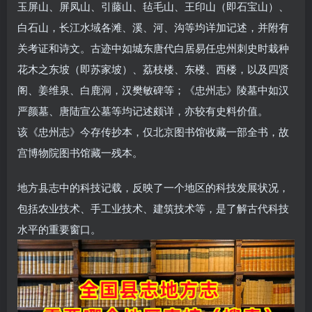
玉屏山、屏凤山、引藤山、毡毛山、王印山（即石宝山）、
白石山，长江水域各滩、溪、河、沟等均详加记述，并附有
关考证和诗文。古迹中如城东唐代白居易任忠州刺史时栽种
花木之东坡（即苏家坡）、荔枝楼、东楼、西楼，以及四贤
阁、姜维泉、白鹿洞，汉樊敏碑等；《忠州志》陵墓中如汉
严颜墓、唐陆宣公墓等均记述颇详，亦较有史料价值。
该《忠州志》今存传抄本，仅北京图书馆收藏一部全书，故
宫博物院图书馆藏一残本。
地方县志中的科技记载，反映了一个地区的科技发展状况，
包括农业技术、手工业技术、建筑技术等，是了解古代科技
水平的重要窗口。