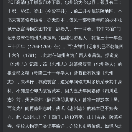
PDF高清电子版影印本下载。忠州治为今忠县，领县有三：
丰都、垫江、梁山（今梁平县），前二县今属涪陵地区。本
书未著纂修者姓名，亦无刻本，仅见一部乾隆年间的抄本收
藏于故宫博物院图书馆，缺卷八、十一两卷。书中“秩官”门
记事最末任知州为李振凤（福建仙游县人，乾隆三十一年至
三十四年（1766-1769）任）。而“灾祥”门记事则已至乾隆四
十六年（1781），此时任知州者为广西人秦昌统。据道光
《忠州志》记载，该《忠州志》总纂熊履青（忠州举人）的
祖父熊文稷（乾隆二十一年举人）曾纂辑有乾隆《忠州
志》，未梓行，稿藏黉宫，道光年间修志时多所采录其中身
料。不知是否即为故宫藏本。因为嘉庆年间纂修《四川通
志》前，州张星炜（陕西华阴县举人）曾将一部抄本上呈。
而道光年间再修州志时，熊氏《忠州志》的稿本已不知去
向。此《忠州志》分十四门，约10万字。山川古迹、陵墓祠
寺、学校人物等门类记事略详，亦较具史料价值。如境内之