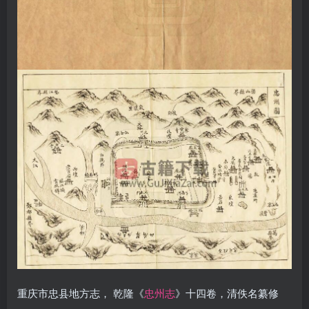
重庆市忠县地方志， 乾隆《
忠州志
》十四卷，清佚名纂修