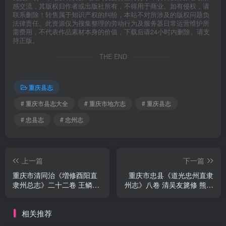
感交流，其版权归作者或出版社所有，不得用于商业。如有侵权，请
联系删除！转售属于知识产权的纠纷，本站不对所涉及的版权问题负
法律责任。此资源仅为搜集整理的劳动行为及服务器日常运营维护所
需费用，不代表作品素材本身的价值，下载后请24小时内删除。请支
持正版。
THE END
重庆县志
# 重庆市县志大全
# 重庆市地方志
# 重庆县志
# 忠县志
# 忠州志
上一篇
下一篇
重庆市清同治《増修酉阳直
重庆市忠县《道光忠州直隶
隶州总志》二十二卷 王鳞飞
州志》八卷 清吴友篪修 熊履
张秉坤修 冯世瀛 冉崇文纂
青纂PDF电子版地方志下载
PDF电子版地方志下载
相关推荐