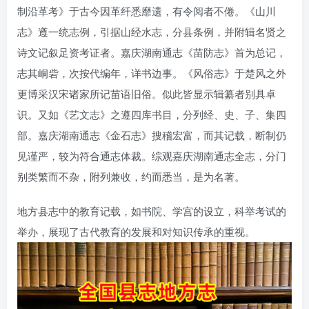
制沿革考》于古今因革纤悉靡遗，有令阅者不倦。《山川
志》遵一统志例，引据山经水志，分县条例，并附辑名贤之
诗文记叙足资考证者。嘉庆湖南通志《苗防志》首为总记，
志其峒砦，次按代编年，详书边事。《风俗志》于楚风之外
更博采汉宋诸家所记苗语旧俗。似此皆显示辑纂者别具卓
识。又如《艺文志》之遵四库书目，分列经、史、子、集四
部。嘉庆湖南通志《金石志》搜稽宏富，而其记载，断制仍
见谨严，较为符合通志体裁。综观嘉庆湖南通志全志，分门
别类繁而不杂，附列兼收，约而悉当，是为名著。
地方县志中的教育记载，如书院、学宫的设立，科举考试的
举办，展现了古代教育的发展和对知识传承的重视。