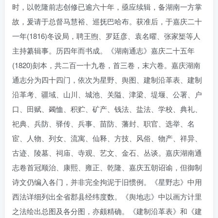
时，以乾隆前志创修已逾六十年，亟应续辑，备湖南一方掌
故，爰请于总督马慧裕、巡抚巴哈布。获准后，于嘉庆二十
一年(1816)冬设局，聘王煦、罗廷彦、袁名曜、张家榘等人
主持纂辑事。历四年而书成。《湖南通志》嘉庆二十五年
(1820)刻本，共二百一十九卷，首三卷，末六卷。嘉庆湖南
通志分为四十四门，依次为星野、舆图、建制沿革表、建制
沿革考、疆域、山川、城池、关隘、津梁、堤堰、公署、户
口、田赋、蠲恤、积贮、矿产、钱法、盐法、学校、典礼、
祀典、兵防、驿传、兵事、苗防、藩封、职官、选举、名
宦、人物、列女、流寓、仙释、方技、风俗、物产、祥异、
古迹、陵墓、祠庙、寺观、艺文、金石、丛谈。嘉庆湖南通
志卷首冠顺治、康熙、雍正、乾隆、嘉庆五朝诏谕，但御制
诗文仍编入各门，并非完全拘泥于旧惯例。《星野志》中用
西法详细列出全省郡县经纬度数。《舆地志》中以画方计里
之法绘出总图及各分图，亦颇精确。《建制沿革表》和《建