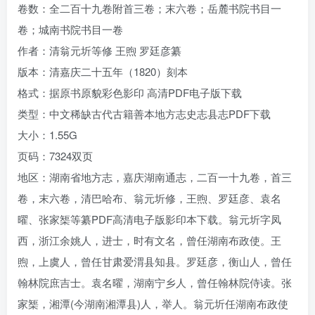
卷数：全二百十九卷附首三卷；末六卷；岳麓书院书目一
卷；城南书院书目一卷
作者：清翁元圻等修 王煦 罗廷彦纂
版本：清嘉庆二十五年（1820）刻本
格式：据原书原貌彩色影印 高清PDF电子版下载
类型：中文稀缺古代古籍善本地方志史志县志PDF下载
大小：1.55G
页码：7324双页
地区：湖南省地方志，嘉庆湖南通志，二百一十九卷，首三
卷，末六卷，清巴哈布、翁元圻修，王煦、罗廷彦、袁名
曜、张家榘等纂PDF高清电子版影印本下载。翁元圻字凤
西，浙江余姚人，进士，时有文名，曾任湖南布政使。王
煦，上虞人，曾任甘肃爱渭县知县。罗廷彦，衡山人，曾任
翰林院庶吉士。袁名曜，湖南宁乡人，曾任翰林院侍读。张
家榘，湘潭(今湖南湘潭县)人，举人。翁元圻任湖南布政使