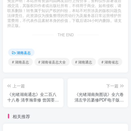
免责声明：本站所有资源均由网友自行上传分享，资料仅作原著读后
感交流，其版权归作者或出版社所有，不得用于商业。如有侵权，请
联系删除！转售属于知识产权的纠纷，本站不对所涉及的版权问题负
法律责任。此资源仅为搜集整理的劳动行为及服务器日常运营维护所
需费用，不代表作品素材本身的价值，下载后请24小时内删除。请支
持正版。
THE END
湖南县志
# 湖南县志
# 湖南省县志大全
# 湖南通志
# 湖南省志
上一篇
下一篇
《光绪湖南通志》全二百八
《光绪湖南舆图说》全六卷
十八卷 清李瀚章修 曾国荃纂
清左学呂纂修PDF电子版地
PDF电子版地方志下载
方志下载
相关推荐