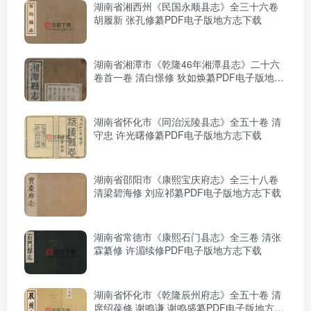
湖南省湘西州《民国永顺县志》全三十六卷
胡履新 张孔修纂PDF电子版地方志下载
湖南省湘潭市《乾隆46年湘潭县志》二十六
卷首一卷 清白憬修 狄如焕纂PDF电子版地方
志下载
湖南省怀化市《同治沅陵县志》全五十卷 清
守忠 许光曙修纂PDF电子版地方志下载
湖南省邵阳市《康熙宝庆府志》全三十八卷
清梁碧海修 刘应祁纂PDF电子版地方志下载
湖南省常德市《康熙石门县志》全三卷 清张
霖纂修 许湄续修PDF电子版地方志下载
湖南省怀化市《乾隆辰州府志》全五十卷 清
席绍葆修 谢鸣谦 谢鸣盛纂PDF电子版地方志