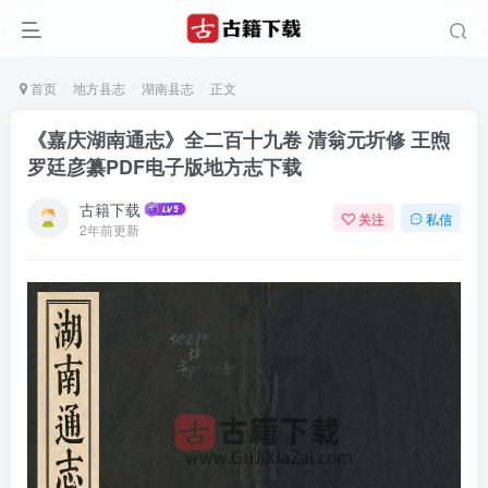
首页
地方县志
湖南县志
正文
《嘉庆湖南通志》全二百十九卷 清翁元圻修 王煦
罗廷彦纂PDF电子版地方志下载
古籍下载
关注
私信
2年前更新