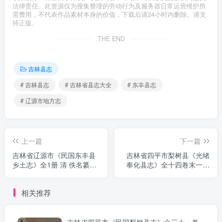
法律责任。此资源仅为搜集整理的劳动行为及服务器日常运营维护所
需费用，不代表作品素材本身的价值，下载后请24小时内删除。请支
持正版。
THE END
吉林县志
# 吉林县志
# 吉林省县志大全
# 东丰县志
# 辽源市地方志
上一篇
下一篇
吉林省辽源市《民国东丰县
吉林省四平市梨树县《光绪
乡土志》全1册 清 佚名纂修
奉化县志》全十四卷末一卷
PDF电子版地方志下载
清 钱开震修 陈文焯纂PDF电
子版地方志下载
相关推荐
吉林省四平市《民国梨树县志》全三十一卷