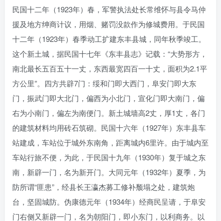
民国十二年（1923年）春，军警执法处长常维怀与县令马仲
援及地方绅商计议，用烟、赌罚没款作为修城费用。于民国
十二年（1923年）春季动工扩建东丰县城，同年秋季竣工。
这个新土城，据民国十七年《东丰县志》记载：“大势形方，
南北最长五百五十一丈，东西最宽四百一十丈，面积为2.1平
方公里”。四方共辟7门：绥和门即大西门，阜安门即大东
门，振武门即大北门，偏西为小北门，宣化门即大南门，偏
右为小南门，偏左为南便门。新土城墙高2丈，厚1丈，各门
的建筑材料均用砖石筑砌。民国十六年（1927年）东丰县车
站建成，车站位于城外东南角，距离城内6里许。由于城内至
车站行旅不便，为此，于民国十九年（1930年）复于城之东
南，新辟一门，名为新开门。大同元年（1932年）夏季，为
防所谓“匪患”，经县长王瀛杰募工修补颓塌之处，建筑炮
台，坚固城防。伪康德元年（1934年）经商民呈请，于阜安
门右侧又新辟一门，名为朝阳门，即小东门，以利商务。以