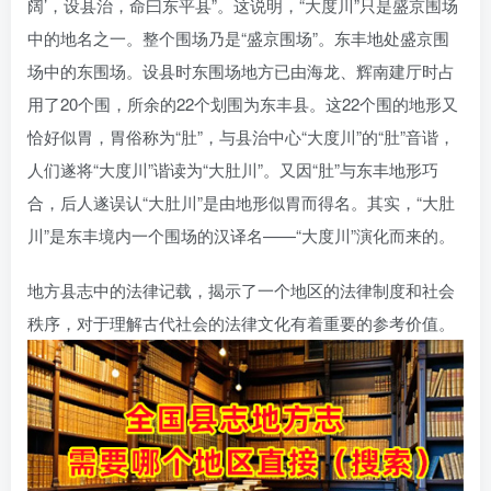
阔’，设县治，命曰东平县”。这说明，“大度川”只是盛京围场
中的地名之一。整个围场乃是“盛京围场”。东丰地处盛京围
场中的东围场。设县时东围场地方已由海龙、辉南建厅时占
用了20个围，所余的22个划围为东丰县。这22个围的地形又
恰好似胃，胃俗称为“肚”，与县治中心“大度川”的“肚”音谐，
人们遂将“大度川”谐读为“大肚川”。又因“肚”与东丰地形巧
合，后人遂误认“大肚川”是由地形似胃而得名。其实，“大肚
川”是东丰境内一个围场的汉译名——“大度川”演化而来的。
地方县志中的法律记载，揭示了一个地区的法律制度和社会
秩序，对于理解古代社会的法律文化有着重要的参考价值。