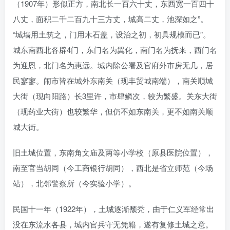
（1907年）形似正方，南北长一百六十丈，东西宽一百四十
八丈，面积二千二百九十三方丈，城高二丈，池深如之”。
“城墙用土筑之，门用木石盖，设治之初，初具规模而已”。
城东南西北各辟4门，东门名为翼化，南门名为抚来，西门名
为迎恩，北门名为惠远。城内除公署及官府外市房无几，居
民寥寥。闹市皆在城外东南关（现丰贸城南端），南关顺城
大街（现向阳路）长3里许，市肆鳞次，较为繁盛。关东大街
（现药业大街）也较繁华，但仍不如东南关，更不如南关顺
城大街。
旧土城位置，东南角文庙及两等小学校（原县医院位置），
南至官当胡同（今工商银行胡同），西北是省立师范（今场
站），北邻警察所（今实验小学）。
民国十一年（1922年），土城逐渐颓秃，由于仁义军经常出
没在东流水各县，城内官兵守无凭籍，遂有复修土城之意。