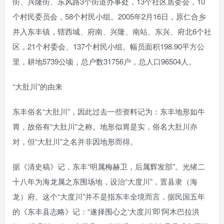
街、兴隆街、东风路3个街道办事处，13个社区居委会，10
个村民委员会，58个村民小组。2005年2月16日，原仁合乡
并入东丰镇，辖西城、府南、兴隆、南站、东兴、府北6个社
区，21个村委会、137个村民小组。幅员面积198.90平方公
里，耕地5739公顷，总户数31756户，总人口96504人。
“大肚川”的由来
东丰俗名“大肚川”，因此过去一些资料记为：东丰地形如牛
胃，故俗有“大肚川”之称。地形似胃是实，俗名大肚川亦
对，但“大肚川”之名并非因地形而得。
据《清史稿》记，东丰“明属梅赫卫，后属辉发部”。光绪二
十八年为海龙属之东围场地，设治“大度川”，置县隶（海
龙）府。这个“大度川”并不是指东丰全境而言，据民国五年
的《东丰县志略》记：“遂择围心之‘大度川’即‘阿木巴拉洪