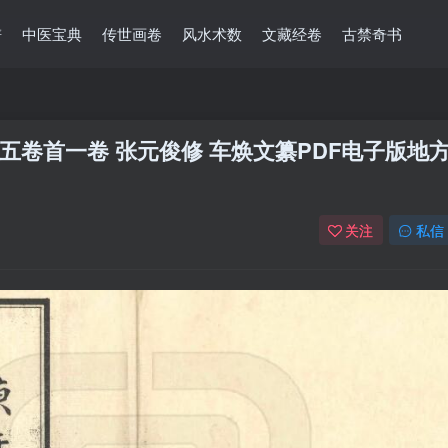
谱
中医宝典
传世画卷
风水术数
文藏经卷
古禁奇书
卷首一卷 张元俊修 车焕文纂PDF电子版地
关注
私信