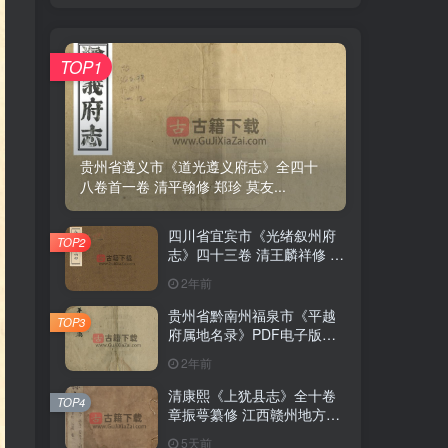
TOP1
TOP1
贵州省遵义市《道光遵义府志》全四十
贵州省遵义市《道光遵义府志》全四十
八卷首一卷 清平翰修 郑珍 莫友...
八卷首一卷 清平翰修 郑珍 莫友...
四川省宜宾市《光绪叙州府
四川省宜宾市《光绪叙州府
TOP2
TOP2
志》四十三卷 清王麟祥修 邱
志》四十三卷 清王麟祥修 邱
晋成纂PDF电子版地方志下
晋成纂PDF电子版地方志下
2年前
2年前
载
载
贵州省黔南州福泉市《平越
贵州省黔南州福泉市《平越
TOP3
TOP3
府属地名录》PDF电子版地
府属地名录》PDF电子版地
方志下载
方志下载
2年前
2年前
清康熙《上犹县志》全十卷
清康熙《上犹县志》全十卷
TOP4
TOP4
章振萼纂修 江西赣州地方志
章振萼纂修 江西赣州地方志
高清 PDF电子版下载
高清 PDF电子版下载
5天前
5天前