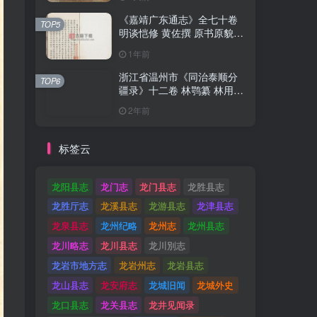
《嘉靖广东通志》全七十卷
《嘉靖广东通志》全七十卷
TOP5
TOP5
明谈恺修 黄佐撰 原书原貌高
明谈恺修 黄佐撰 原书原貌高
清PDF电子版地方志下载
清PDF电子版地方志下载
1年前
1年前
浙江省温州市《同治泰顺分
浙江省温州市《同治泰顺分
TOP6
TOP6
疆录》十二卷 林鹗纂 林用霖
疆录》十二卷 林鹗纂 林用霖
续纂PDF电子版地方志下载
续纂PDF电子版地方志下载
2年前
2年前
标签云
龙阳县志
龙门志
龙门县志
龙胜县志
龙胜厅志
龙溪县志
龙游县志
龙津县志
龙泉县志
龙州纪略
龙州志
龙州县志
龙川略志
龙川县志
龙川別志
龙岩市地方志
龙岩州志
龙岩县志
龙山县志
龙安府志
龙城旧闻
龙城外史
龙口县志
龙关县志
龙井见闻录