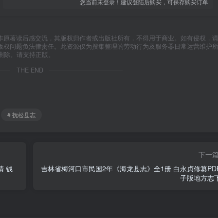
您当前未登录！建议登陆后购买，可保存购买订单
作原著读后感交流，其版权归作者或出版社所有，不得用于商业。如有侵权，
版权问题负法律责任。此资源仅为搜集整理的劳动行为及服务器日常运营维护
删除。请支持正版。
THE END
# 抚松县志
下一
 钱
吉林省梅河口市民国2年《海龙县志》全1册 白永贞修纂PD
子版地方志