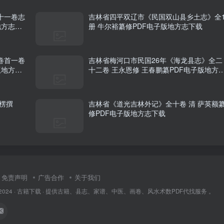
十一卷志
吉林省四平双辽市《民国双山县乡土志》全
地方志下
册 牛尔裕纂修PDF电子版地方志下载
卷首一卷
吉林省梅河口市民国26年《海龙县志》全二
版地方志
十二卷 王永恩修 王春鹏纂PDF电子版地方
下载
楞撰
吉林省《道光吉林外记》全十卷 清 萨英额
修PDF电子版地方志下载
免责声明
广告合作
关于我们
2024 ·
古籍下载
· 提供古籍、县志、家谱、中医、画卷、风水术数PDF代找服务 。