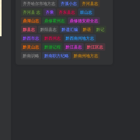
齐齐哈尔市地方志
齐溪小志
齐河县志
齐河县 志
齐乘
齐东县志
鼓山志
鼎湖山志
鼎修霍州志
鼎修德安府全志
黟县志
黔阳县志
黔遗汇编
黔语
黔记
黔西市志
黔西州志
黔西南州地方志
黔灵山志
黔游记程
黔江县志
黔江区志
黔南识略
黔南职方纪略
黔南州地方志