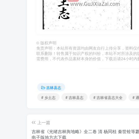
©
版权声明
免责声明：本站所有资源均由网友自行上传分享，资料仅
联系删除！转售属于知识产权的纠纷，本站不对所涉及的
需费用，不代表作品素材本身的价值，下载后请24小时内
吉林县志
# 乡土志
# 吉林县志
# 吉林省县志大全
# 
上一篇
吉林省《光绪吉林舆地略》全二卷 清 杨同桂 秦世铨等纂
电子版地方志下载