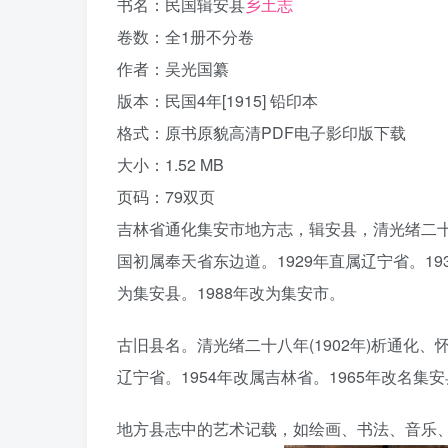
书名：民国辑安县
乡土志
卷数：全1册不分卷
作者：吴光国纂
版本：民国4年[1915] 铅印本
格式：原书原貌高清PDF电子影印版下载
大小：1.52 MB
页码：79双页
吉林省通化集安市地方志，辑安县，清光绪二十八年
国初属奉天省东边道。1929年直属辽宁省。193
为集安县。1988年改为集安市。
古旧县名。清光绪二十八年(1902年)析通化、
辽宁省。1954年改属吉林省。1965年改名集
地方县志中的艺术记载，如绘画、书法、音乐