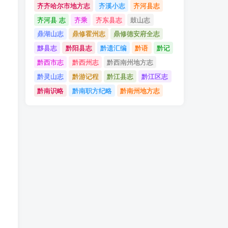
齐齐哈尔市地方志
齐溪小志
齐河县志
齐河县 志
齐乘
齐东县志
鼓山志
鼎湖山志
鼎修霍州志
鼎修德安府全志
黟县志
黔阳县志
黔遗汇编
黔语
黔记
黔西市志
黔西州志
黔西南州地方志
黔灵山志
黔游记程
黔江县志
黔江区志
黔南识略
黔南职方纪略
黔南州地方志