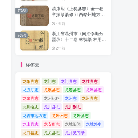
清康熙《上犹县志》全十卷
清康熙《上犹县志》全十卷
TOP5
TOP5
章振萼纂修 江西赣州地方志
章振萼纂修 江西赣州地方志
高清 PDF电子版下载
高清 PDF电子版下载
4天前
4天前
浙江省温州市《同治泰顺分
浙江省温州市《同治泰顺分
TOP6
TOP6
疆录》十二卷 林鹗纂 林用霖
疆录》十二卷 林鹗纂 林用霖
续纂PDF电子版地方志下载
续纂PDF电子版地方志下载
2年前
2年前
标签云
龙阳县志
龙门志
龙门县志
龙胜县志
龙胜厅志
龙溪县志
龙游县志
龙津县志
龙泉县志
龙州纪略
龙州志
龙州县志
龙川略志
龙川县志
龙川別志
龙岩市地方志
龙岩州志
龙岩县志
龙山县志
龙安府志
龙城旧闻
龙城外史
龙口县志
龙关县志
龙井见闻录