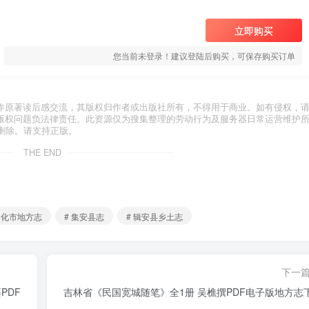
立即购买
您当前未登录！建议登陆后购买，可保存购买订单
作原著读后感交流，其版权归作者或出版社所有，不得用于商业。如有侵权，
版权问题负法律责任。此资源仅为搜集整理的劳动行为及服务器日常运营维护
删除。请支持正版。
THE END
通化市地方志
# 集安县志
# 辑安县乡土志
下一
PDF
吉林省《民国宽城随笔》全1册 吴樵撰PDF电子版地方志