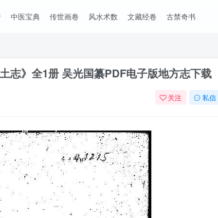
谱
中医宝典
传世画卷
风水术数
文藏经卷
古禁奇书
土志》全1册 吴光国纂PDF电子版地方志下载
关注
私信