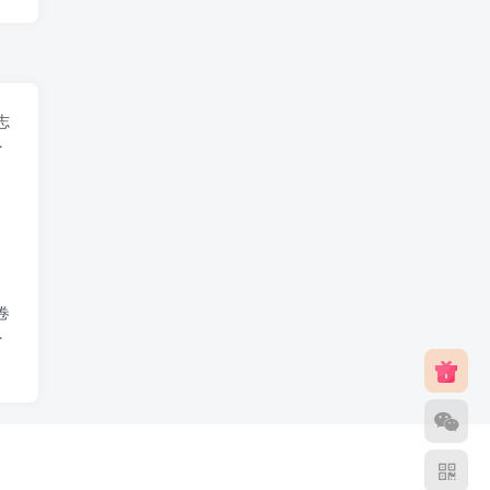
志
下
1
卷
志