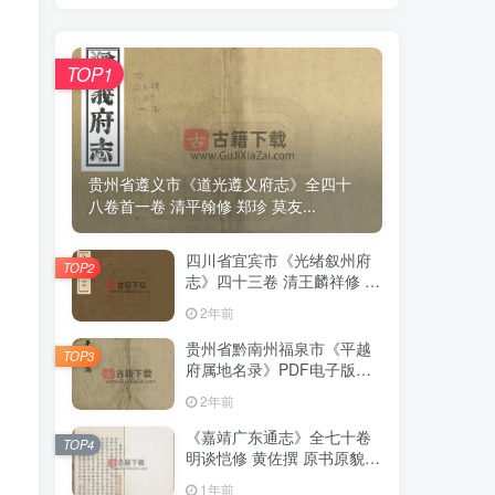
TOP1
TOP1
贵州省遵义市《道光遵义府志》全四十
贵州省遵义市《道光遵义府志》全四十
八卷首一卷 清平翰修 郑珍 莫友...
八卷首一卷 清平翰修 郑珍 莫友...
四川省宜宾市《光绪叙州府
四川省宜宾市《光绪叙州府
TOP2
TOP2
志》四十三卷 清王麟祥修 邱
志》四十三卷 清王麟祥修 邱
晋成纂PDF电子版地方志下
晋成纂PDF电子版地方志下
2年前
2年前
载
载
贵州省黔南州福泉市《平越
贵州省黔南州福泉市《平越
TOP3
TOP3
府属地名录》PDF电子版地
府属地名录》PDF电子版地
方志下载
方志下载
2年前
2年前
《嘉靖广东通志》全七十卷
《嘉靖广东通志》全七十卷
TOP4
TOP4
明谈恺修 黄佐撰 原书原貌高
明谈恺修 黄佐撰 原书原貌高
清PDF电子版地方志下载
清PDF电子版地方志下载
1年前
1年前