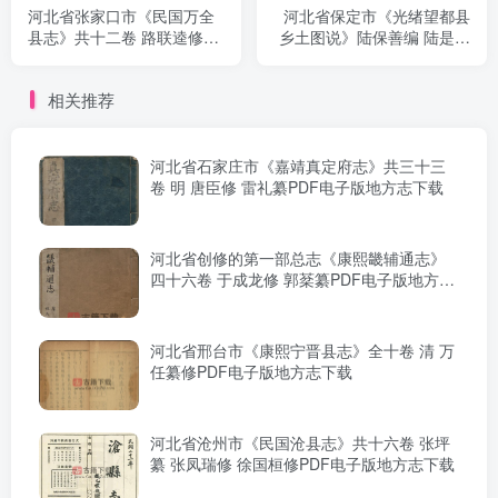
河北省张家口市《民国万全
河北省保定市《光绪望都县
县志》共十二卷 路联逵修
乡土图说》陆保善编 陆是奎
PDF电子版地方志下载
辑录PDF电子版地方志下载
相关推荐
河北省石家庄市《嘉靖真定府志》共三十三
卷 明 唐臣修 雷礼纂PDF电子版地方志下载
河北省创修的第一部总志《康熙畿辅通志》
四十六卷 于成龙修 郭棻纂PDF电子版地方志
下载
河北省邢台市《康熙宁晋县志》全十卷 清 万
任纂修PDF电子版地方志下载
河北省沧州市《民国沧县志》共十六卷 张坪
纂 张凤瑞修 徐国桓修PDF电子版地方志下载