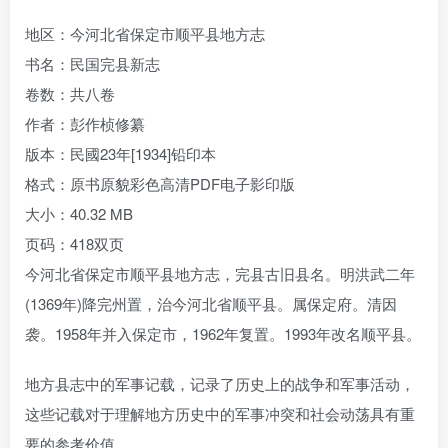
地区：今河北省保定市顺平县地方志
书名：民国完县新志
卷数：共八卷
作者：彭作桢修纂
版本：民國23年[1934]铅印本
格式：原书原貌彩色高清PDF电子影印版
大小：40.32 MB
页码：418双页
今河北省保定市顺平县地方志，完县古旧县名。明洪武二年
(1369年)降完州置，治今河北省顺平县。属保定府。清因
袭。1958年并入保定市，1962年复置。1993年改名顺平县。
地方县志中的军事记载，记录了历史上的战争和军事活动，
这些记载对于理解地方历史中的军事冲突和社会动荡具有重
要的参考价值。