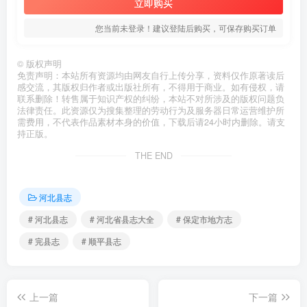
立即购买
您当前未登录！建议登陆后购买，可保存购买订单
©
版权声明
免责声明：本站所有资源均由网友自行上传分享，资料仅作原著读后
感交流，其版权归作者或出版社所有，不得用于商业。如有侵权，请
联系删除！转售属于知识产权的纠纷，本站不对所涉及的版权问题负
法律责任。此资源仅为搜集整理的劳动行为及服务器日常运营维护所
需费用，不代表作品素材本身的价值，下载后请24小时内删除。请支
持正版。
THE END
河北县志
# 河北县志
# 河北省县志大全
# 保定市地方志
# 完县志
# 顺平县志
上一篇
下一篇