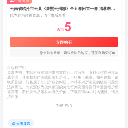
付费资源
云南省临沧市云县《康熙云州志》全五卷附首一卷 清蒋斆修 王錩纂PDF电子版地方志下载
此内容为付费资源，请付费后查看
5
古币
立即购买
您当前未登录！建议登陆后购买，可保存购买订单
©
版权声明
免责声明：本站所有资源均由网友自行上传分享，资料仅作原著读后
感交流，其版权归作者或出版社所有，不得用于商业。如有侵权，请
联系删除！转售属于知识产权的纠纷，本站不对所涉及的版权问题负
法律责任。此资源仅为搜集整理的劳动行为及服务器日常运营维护所
需费用，不代表作品素材本身的价值，下载后请24小时内删除。请支
持正版。
THE END
云南县志