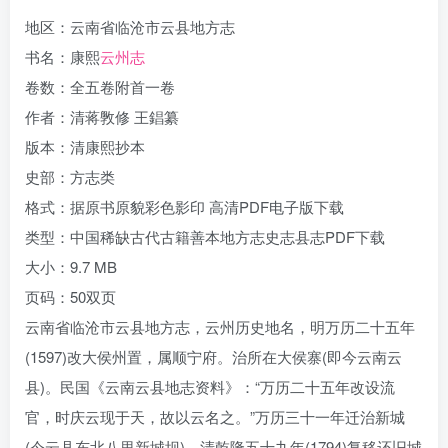
地区：云南省临沧市云县地方志
书名：康熙
云州志
卷数：全五卷附首一卷
作者：清蒋斆修 王錩纂
版本：清康熙抄本
史部：方志类
格式：据原书原貌彩色影印 高清PDF电子版下载
类型：中国稀缺古代古籍善本地方志史志县志PDF下载
大小：9.7 MB
页码：50双页
云南省临沧市云县地方志，云州历史地名，明万历二十五年
(1597)改大侯州置，属顺宁府。治所在大侯寨(即今云南云
县)。民国《云南云县地志资料》：“万历二十五年改设流
官，时庆云现于天，故以云名之。”万历三十一年迁治新城
(今云县东北八里新城坝)。清乾隆五十九年(1794)复移还旧城