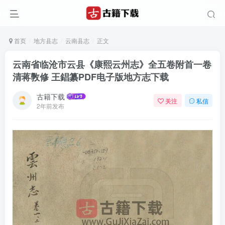
首页
地方县志
云南县志
正文
云南省临沧市云县《康熙云州志》全五卷附首一卷
清蒋斆修 王錩纂PDF电子版地方志下载
古籍下载
关注
私信
2年前发布