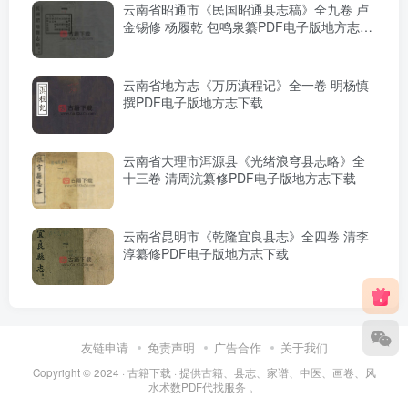
云南省昭通市《民国昭通县志稿》全九卷 卢
金锡修 杨履乾 包鸣泉纂PDF电子版地方志下
载
云南省地方志《万历滇程记》全一卷 明杨慎
撰PDF电子版地方志下载
云南省大理市洱源县《光绪浪穹县志略》全
十三卷 清周沆纂修PDF电子版地方志下载
云南省昆明市《乾隆宜良县志》全四卷 清李
淳纂修PDF电子版地方志下载
友链申请
免责声明
广告合作
关于我们
Copyright © 2024 ·
古籍下载
· 提供古籍、县志、家谱、中医、画卷、风
水术数PDF代找服务 。