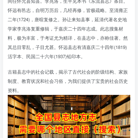
间任怀元县知县。李兆洛，生平见本书《东流县志》条目。
怀远有邑志，自明万历后，几经再修，皆极疏略。至清雍正
二年(1724)，唐暄复修之。孙让来知县事，延清代著名史地
学家李兆洛复重修辑，于嘉庆二十四年志成。此志搜集材
料，极为丰富，于考证尤为精详，在县志中，亦称佳著。然
其总目零乱，子目尤甚。怀远县志有清嘉庆二十四年(1819)
活字本、民国二十六年(1937)铅印本。
古籍县志中的社会记载，揭示了古代社会的阶级结构、家族
制度、教育状况和社会习俗，为我们提供了宝贵的社会历史
资料。