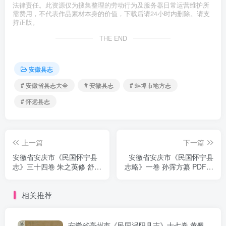
法律责任。此资源仅为搜集整理的劳动行为及服务器日常运营维护所
需费用，不代表作品素材本身的价值，下载后请24小时内删除。请支
持正版。
THE END
安徽县志
# 安徽省县志大全
# 安徽县志
# 蚌埠市地方志
# 怀远县志
上一篇
下一篇
安徽省安庆市《民国怀宁县
安徽省安庆市《民国怀宁县
志》三十四卷 朱之英修 舒景
志略》一卷 孙霈方纂 PDF电
蘅纂PDF电子版地方志下载
子版地方志下载
相关推荐
安徽省亳州市《民国涡阳县志》十七卷 黄佩