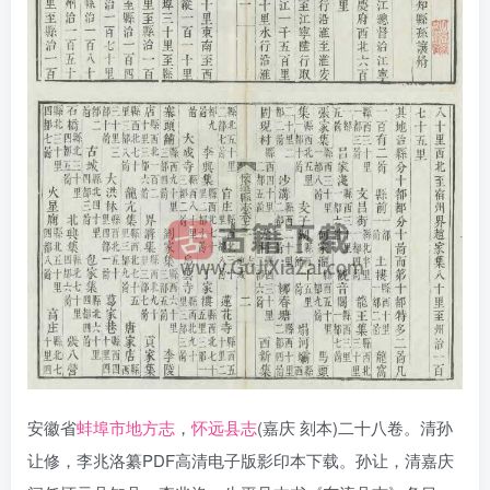
安徽省
蚌埠市地方志
，
怀远县志
(嘉庆 刻本)二十八卷。清孙
让修，李兆洛纂PDF高清电子版影印本下载。孙让，清嘉庆