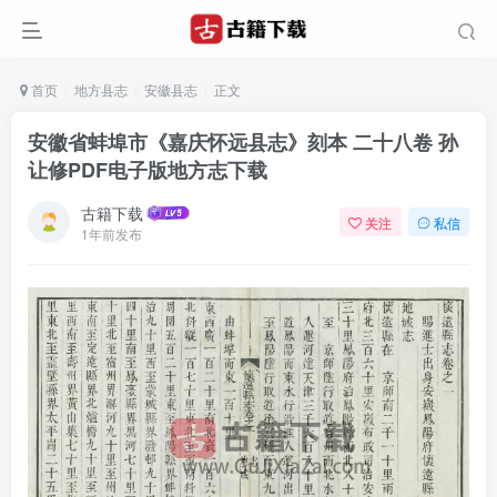
首页
地方县志
安徽县志
正文
安徽省蚌埠市《嘉庆怀远县志》刻本 二十八卷 孙
让修PDF电子版地方志下载
古籍下载
关注
私信
1年前发布