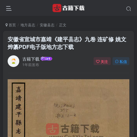
首页
地方县志
安徽县志
正文
安徽省宣城市嘉靖《建平县志》九卷 连矿修 姚文
烨纂PDF电子版地方志下载
古籍下载
关注
私信
1年前发布