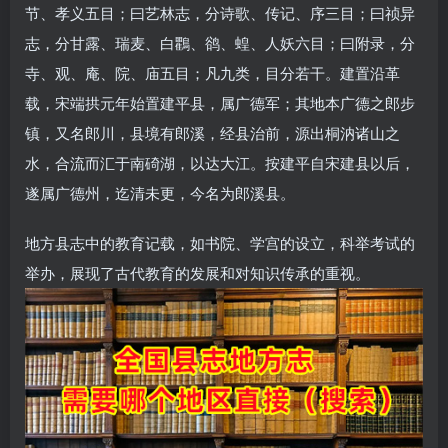
节、孝义五目；曰艺林志，分诗歌、传记、序三目；曰祯异
志，分甘露、瑞麦、白鸜、鹆、蝗、人妖六目；曰附录，分
寺、观、庵、院、庙五目；凡九类，目分若干。建置沿革
载，宋端拱元年始置建平县，属广德军；其地本广德之郎步
镇，又名郎川，县境有郎溪，经县治前，源出桐汭诸山之
水，合流而汇于南碕湖，以达大江。按建平自宋建县以后，
遂属广德州，迄清未更，今名为郎溪县。
地方县志中的教育记载，如书院、学宫的设立，科举考试的
举办，展现了古代教育的发展和对知识传承的重视。