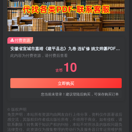
付费资源
安徽省宣城市嘉靖《建平县志》九卷 连矿修 姚文烨纂PDF电子版地方志下载
此内容为付费资源，请付费后查看
10
古币
立即购买
您当前未登录！建议登陆后购买，可保存购买订单
©
版权声明
免责声明：本站所有资源均由网友自行上传分享，资料仅作原著读后
感交流，其版权归作者或出版社所有，不得用于商业。如有侵权，请
联系删除！转售属于知识产权的纠纷，本站不对所涉及的版权问题负
法律责任。此资源仅为搜集整理的劳动行为及服务器日常运营维护所