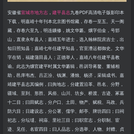
安徽省
宣城市地方志
，
建平县志
九卷PDF高清电子版影印本
下载，明嘉靖十年刊本北京图书馆藏，存卷一至五。天一阁
藏，存卷六至九，明连鑛修，姚文华纂。爌字伯金，号邯
山，直隶永年县人；嘉靖五年进士，选入翰林院庶吉士，出
知日照知县；嘉靖七年任建平知县，官至漕运都御史。文华
字在韬，福建蒲田县人；正德举人，嘉靖八年任建平县教
谕。此志为爌官建平时属文华纂辑，邑训导蒋鳌、董辅相
助，邑庠韦杰、吕正汾、钱渊、潘烛、杨济，采辑成书。嘉
靖建平县志其编例，曰舆地志，分建置沿革、邑名、分野，
疆域、至到、形胜、风俗、山川、坊乡、桥渡、古迹、冢墓
十二目；曰田赋志，分户口、土田、物产、赋税、马政、兵
防六目；日建设志，分公署、儒学、邮亭、牌坊四曰；曰祠
祀志，分坛壝、祠庙、里社三目；曰职官志，分职制、宦
迹、见任、名宦四目；曰人品志，分选举、人物、封赠、贞