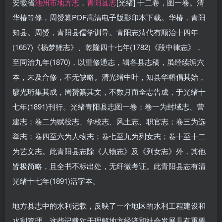
安徽省
池州市地方志
，
青阳县志
[光绪] 十二卷，图一卷。清
华椿等修，周赟纂PDF高清电子版影印本下载。华椿，青阳
知县。周赟，青阳县儒学训导。青阳志清代有顺治十四年
(1657)《杨梦鲤志》、乾隆四十七年(1782)《段中律志》，
至同治九年(1870)，以重修通志，辑各县志稿，虽经续编六
本，未及合修，不无缺略。清光绪中叶，知县华椿倡其始，
廖光珩集其成，周赟纂其文，不数月而全志告成，于光绪十
七年(1891)刊行。光绪青阳县志图一卷；卷一为封域志、营
建志；卷二为赋役志、学校志、风土志、职官志；卷三为选
举志；卷四至六为人物志；卷七至九为列女志；卷十至十二
为艺文志。此青阳县志除《人物志》及《列女志》外，其他
皆极简略，且全书不标出处，无纤微考证。此青阳县志有清
光绪十七年(1891)活字本。
地方县志中的水利记载，反映了一个地区的水利工程建设和
水利管理，这些记载对于理解地方经济和社会发展具有重要