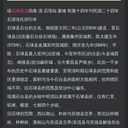
续
石埭县志
四卷 清 石瑶灿 纂修 乾隆十四年刊民国二十四年
石珺张氏排印本
石埭县石台的古名。南朝梁大同二年(公元536年)建县，置石
埭县(治安徽石台故石埭场)，属南豫州宣城郡。陈太建五年
(573年)，石埭县改属宣州宣城郡。隋开皇九年(589年)，平
陈，石埭县废入宣州(治宣城，今宣州市区)的泾县(今县城西
北)、南陵县(改治赭圻城，位今繁昌县芦南乡)。此后一千余
年的历史中石埭县屡建屡废。至明清时期石埭县的范围和政
区逐渐稳定，面积与当今石台县的面积大抵相同，但所辖区
域不同。旧石埭县的范围及统治中心偏东。
现属石台县的乡镇中明清以来就属于石埭县的，仅有仁里、
矶滩、横渡、七都四个乡镇。
旧石埭的范围，西以南山、杵岭与至德县交界，西北以梓桐
岭、梓树岭、黄柏山与东流县交界(东流县与至德县解放后合