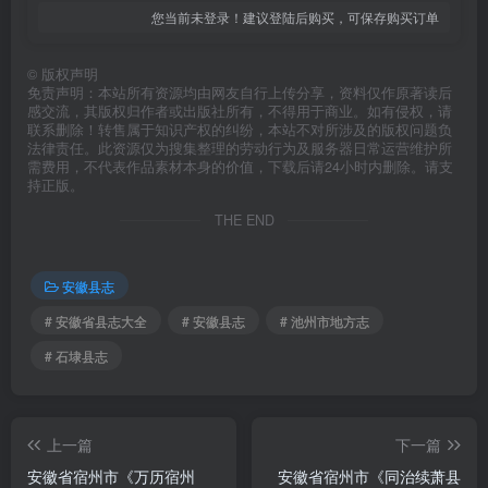
您当前未登录！建议登陆后购买，可保存购买订单
©
版权声明
免责声明：本站所有资源均由网友自行上传分享，资料仅作原著读后
感交流，其版权归作者或出版社所有，不得用于商业。如有侵权，请
联系删除！转售属于知识产权的纠纷，本站不对所涉及的版权问题负
法律责任。此资源仅为搜集整理的劳动行为及服务器日常运营维护所
需费用，不代表作品素材本身的价值，下载后请24小时内删除。请支
持正版。
THE END
安徽县志
# 安徽省县志大全
# 安徽县志
# 池州市地方志
# 石埭县志
上一篇
下一篇
安徽省宿州市《万历宿州
安徽省宿州市《同治续萧县