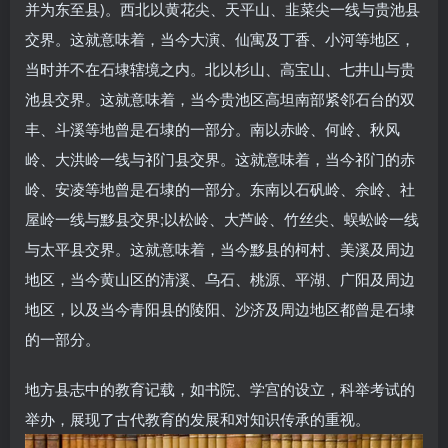
并为东至县)。西北以黄花尖、天平山、韭菜尖一线与贵池县
交界。这就意味着，当今大演、仙寓及丁香、小河等地区，
当时并不在石埭辖境之内。北以杉山、高宝山、七井山与贵
池县交界。这就意味着，当今贵池区高坦南部紧邻石台的双
丰、斗溪等地曾是石埭的一部分。南以赤岭、何岭、秋风
岭、大洪岭一线与祁门县交界。这就意味着，当今祁门的赤
岭、安凌等地曾是石埭的一部分。东南以石矾岭、佘岭、社
屋岭一线与黟县交界;以松岭、大芦岭、竹丝尖、蜈蚣岭一线
与太平县交界。这就意味着，当今黟县的柯村、美溪及周边
地区，当今黄山区的清溪、乌石、桃源、平湖、广阳及周边
地区，以及当今青阳县的陵阳、沙济及周边地区都曾是石埭
的一部分。
地方县志中的教育记载，如书院、学宫的设立，科举考试的
举办，展现了古代教育的发展和对知识传承的重视。